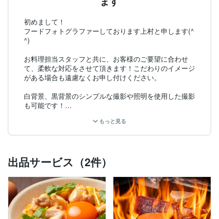
ます
初めまして！

フードフォトグラファーしております上村と申します(^
^)

お料理担当スタッフと共に、お客様のご要望に合わせ
て、柔軟な対応をさせて頂きます！こだわりのイメージ
がある場合も遠慮なくお申し付けください。

白背景、黒背景のシンプルな撮影や照明を使用した撮影
も可能です！

もっと見る
まずは是非ポートフォリオをご覧下さい！

過去に撮影した写真を多数載せております(^^)

〜撮影機材〜

出品サービス（2件）
カメラ

CANON EOS R5 ★Main

CANON EOS R6

レンズ 

CANON RF70-200mm F4 L IS USM

CANON RF24-105mm F4 L IS USM 
