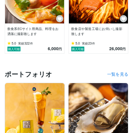
照明

Godox AD300Pro ×2

編集

飲食系ECサイト用商品、料理をお
飲食店や製造工場にお伺いし撮影
Lightroom Classic

洒落に撮影致します
致します
5.0
322
5.0
23
実績
件
実績
件
6,000
26,000
円
円
購入可能
購入可能
ポートフォリオ
一覧を見る