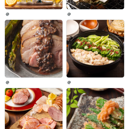
@
@
@
@