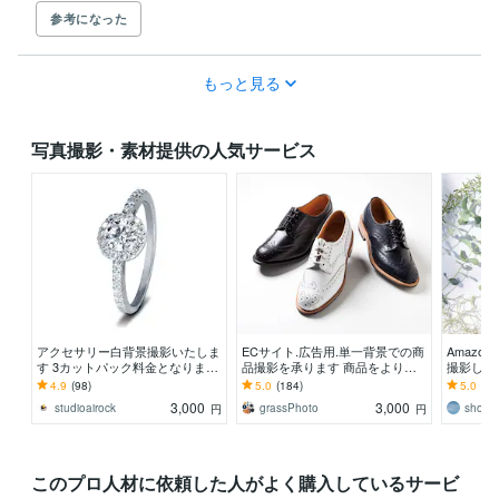
参考になった
もっと見る
写真撮影・素材提供の人気サービス
アクセサリー白背景撮影いたしま
ECサイト.広告用.単一背景での商
Amazo
す 3カットパック料金となりま
品撮影を承ります 商品をより良
撮影しま
す。
く見せるライティングを心掛けて
撮りまで
4.9
(98)
5.0
(184)
5.0
(33
います。
3,000
3,000
studioairock
grassPhoto
sho_fi
円
円
このプロ人材に依頼した人がよく購入しているサービ