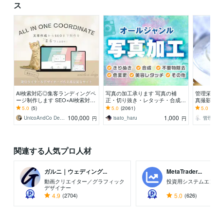
ス
AI検索対応◎集客ランディングペ
写真の加工承ります 写真の補
管理栄養
ージ制作します SEO×AI検索対策
正・切り抜き・レタッチ・合成が
真撮影を
×刺さる文章でLPの問い合わせUP
必要な方に
促に使え
5.0
(5)
5.0
(2061)
5.0
(16
ポートし
100,000
1,000
UnicoAndCo Design
isato_haru
管理栄養
円
円
関連する人気プロ人材
ガルニ｜ウェディング...
MetaTrader...
動画クリエイター／グラフィック
投資用システムエン
デザイナー
4.9
(2704)
5.0
(626)