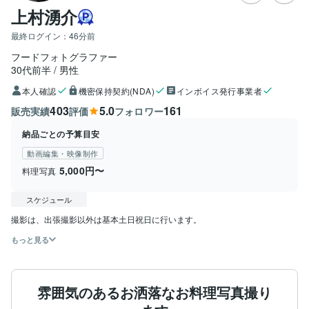
上村湧介
最終ログイン：
46分前
フードフォトグラファー
30代前半
男性
本人確認
機密保持契約(NDA)
インボイス発行事業者
403
5.0
161
販売実績
評価
フォロワー
納品ごとの予算目安
動画編集・映像制作
5,000円〜
料理写真
スケジュール
撮影は、出張撮影以外は基本土日祝日に行います。
もっと見る
雰囲気のあるお洒落なお料理写真撮り