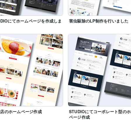
OJ/

UDIOにてホームページを作成しま
害虫駆除のLP制作を行いました
た
食店のホームページ作成
STUDIOにてコーポレート型の
ページ作成
）
