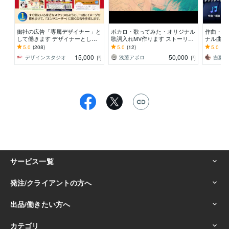
御社の広告「専属デザイナー」と
ボカロ・歌ってみた・オリジナル
作曲・編
して働きます デザイナーとして2
歌詞入れMV作ります ストーリー
ナル曲】
8年目。エンドユーザーに届くデ
が伝わる、オリジナルアニメーシ
000件
5.0
(208)
5.0
(12)
5.0
(12
ザインを！
ョンMVを作ります！
ご相談く
15,000
50,000
デザインスタジオ
浅葱アポロ
吉葉涼
円
円