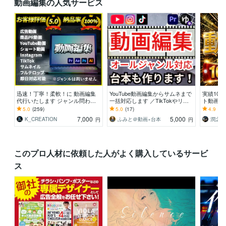
動画編集の人気サービス
迅速！丁寧！柔軟！に 動画編集
YouTube動画編集からサムネまで
実績10
代行いたします ジャンル問わ
一括対応します ／TikTokやリー
ト動画編集
ず、そのイメージを完全動画化！
ルも対応！企画から編集まで徹底
rts・T
5.0
(259)
5.0
(17)
4.9
(28
サポート！
7,000
5,000
K_CREATION
ふみと＠動画×台本
潤之介
円
円
このプロ人材に依頼した人がよく購入しているサービ
ス