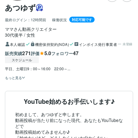
あつゆず
最終ログイン：
12時間前
稼働状況
対応可能です
ママさん動画クリエイター
30代後半
女性
本人確認
機密保持契約(NDA)
インボイス発行事業者
未登録
271
5.0
47
販売実績
評価
フォロワー
スケジュール
平日、土曜日9：00～16:00　22:00～...
もっと見る
YouTube始めるお手伝いします♪
初めまして、あつゆずと申します。

動画投稿が当たり前になった現代、あなたもYouTubeな
どで

動画投稿始めてみませんか♪

『始めたいけど、どうしたらいいか分からない』
