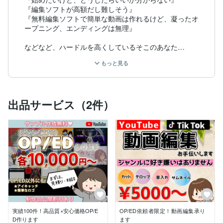
『編集ソフトが高額だし難しそう』

『無料編集ソフトで簡単な動画は作れるけど、凝ったオ
ープニング、エンディングは無理』

などなど、ハードルを高くしているそこのあなた

あつゆずがお手伝いします！

もっと見る
お手頃価格でお気軽にYouTube始めてみませんか♪？

編集もお手伝い出来ます！

出品サービス（2件）
その他、気になったことがございましたら、お気軽に

ご相談ください(*´ ˘ `*)

料金等は発生しませんので、お気軽に【見積りを相談】
から

お越しください！

実績100件！高品質×安心価格OP/E
OP/ED依頼者限定！動画編集承り
D作ります
ます