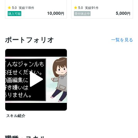
5.0
118
5.0
91
実績
件
実績
件
10,000
5,000
円
円
購入可能
受付休止中
ポートフォリオ
一覧を見る
スキル紹介