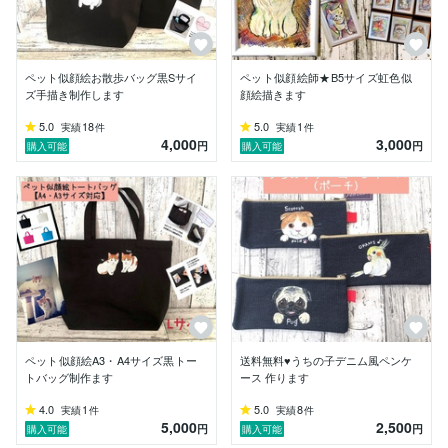
ペット似顔絵お散歩バッグ黒Sサイ
ペット似顔絵師★B5サイズ虹色似
ズ手描き制作します
顔絵描きます
5.0
18
5.0
1
実績
件
実績
件
4,000
3,000
円
円
購入可能
購入可能
ペット似顔絵A3・A4サイズ黒トー
送料無料♥うちの子デニム風ペンケ
トバッグ制作ます
ース 作ります
4.0
1
5.0
8
実績
件
実績
件
5,000
2,500
円
円
購入可能
購入可能