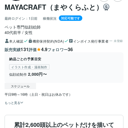
MAYACRAFT（まやくらふと）
最終ログイン：
1日前
稼働状況
対応可能です
ペット専門似顔絵師
40代前半
女性
本人確認
機密保持契約(NDA)
インボイス発行事業者
未登録
131
4.9
36
販売実績
評価
フォロワー
納品ごとの予算目安
イラスト作成・漫画制作
2,000円〜
似顔絵制作
スケジュール
もっと見る
累計2,600頭以上のペットだけを描いて