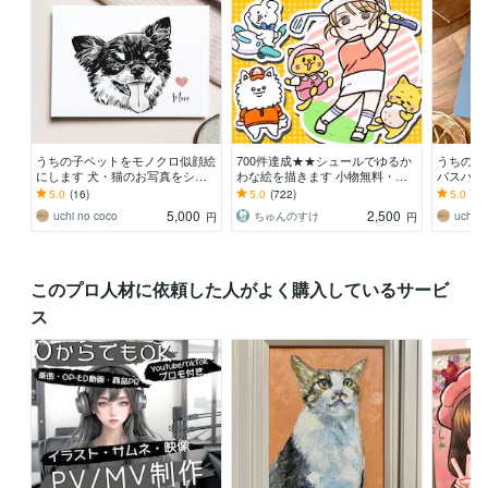
うちの子ペットをモノクロ似顔絵
700件達成★★シュールでゆるか
うちの子
にします 犬・猫のお写真をシン
わな絵を描きます 小物無料・修
バスパネ
プルでおしゃれなモノクロイラス
正無制限！いろんな表情はお任せ
顔絵を飾
5.0
(16)
5.0
(722)
5.0
(34
トに
ください！
トに
5,000
2,500
uchi no coco
ちゅんのすけ
uchi n
円
円
このプロ人材に依頼した人がよく購入しているサービ
ス