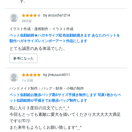
す。
by anzucha1214
29日前
イラスト作成・漫画制作
>
イラスト作成
ペット似顔絵師★ハガキサイズ虹色似顔絵描きます あなたのペットを
額付ハガキサイズレインボーアート作品にします
とても誠意のある体温でした。
参考になった
by jinkuuun4011
1ヶ月前
ハンドメイド制作
>
バッグ・財布・小物の制作
ペット似顔絵お散歩バッグ黒Sサイズ手描き制作します 写真1枚からペ
ット似顔絵師が手描きでお散歩バッグ制作します
気に入り３度目の注文でした^_^

今回もとっても素敵に愛犬を描いてくださり大大大大大満足
です\(//∇//)\

また来年もよろしくお願い致します^_^