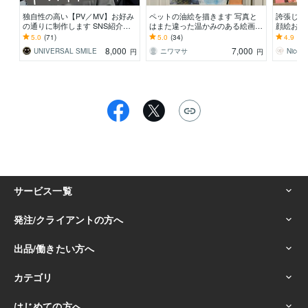
独自性の高い【PV／MV】お好み
ペットの油絵を描きます 写真と
誇張じゃ
の通りに制作します SNS紹介プ
はまた違った温かみのある絵画を
顔絵お描
ロモーション付き ／ 素材「０」
制作します。
寿祝、記
5.0
(71)
5.0
(34)
4.9
(24
からでも制作OK
絵で♪
8,000
7,000
UNIVERSAL SMILE
ニワマサ
Nico
円
円