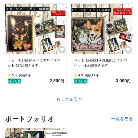
ペット似顔絵師★ハガキサイズペ
ペット似顔絵師★姫色紙サイズの
ット似顔絵描きます
ペット似顔絵描きます
5.0
8
4.9
11
実績
件
実績
件
2,500
3,000
円
円
購入可能
購入可能
もっと見る
ポートフォリオ
一覧を見る