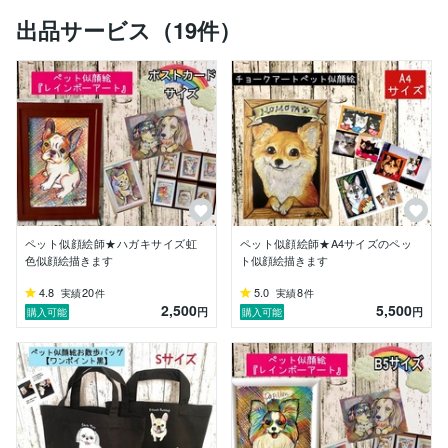
出品サービス（19件）
ペット似顔絵師★ハガキサイズ虹
ペット似顔絵師★A4サイズのペッ
色似顔絵描きます
ト似顔絵描きます
4.8
20
5.0
8
実績
件
実績
件
2,500
5,500
円
円
購入可能
購入可能