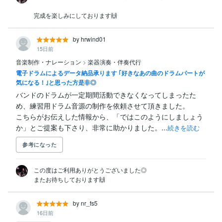
完成を楽しみにしております🙌
by hrwind01
15日前
音楽制作・ナレーション
>
楽器演奏・伴奏代行
電子ドラムによるデータ納品承ります ｢好きなあの曲のドラムパートが
気になる！｣と思った方是非◎
バンドのドラムが一定期間活動できなくなってしまったた
め、練習用ドラム音源の制作を依頼させて頂きました。

こちらがお伝えした情報から、「ではこのようにしましょう
か」とご提案も下さり、非常に助かりました。...
続きを読む
参考になった
この度はご利用ありがとうございました◎

またお待ちしております🙌
by nr_fs5
16日前