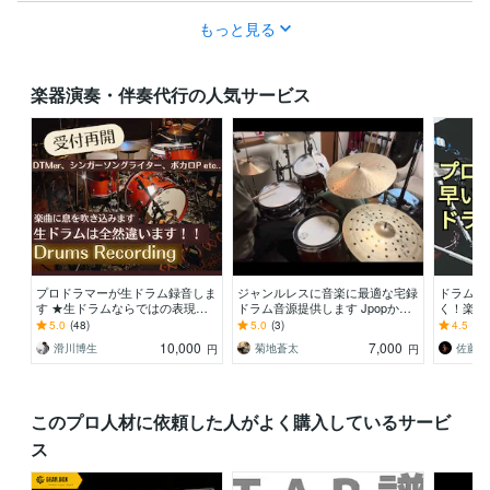
もっと見る
楽器演奏・伴奏代行の人気サービス
プロドラマーが生ドラム録音しま
ジャンルレスに音楽に最適な宅録
ドラムパ
す ★生ドラムならではの表現で
ドラム音源提供します Jpopから7
く！楽曲
あなたの楽曲に息を吹き込みま
0‘sな音でファンク・ロック・ジ
みます！
5.0
(48)
5.0
(3)
4.5
(2)
す！
ャズな音源を！
10,000
7,000
滑川博生
菊地蒼太
佐藤賢
円
円
このプロ人材に依頼した人がよく購入しているサービ
ス