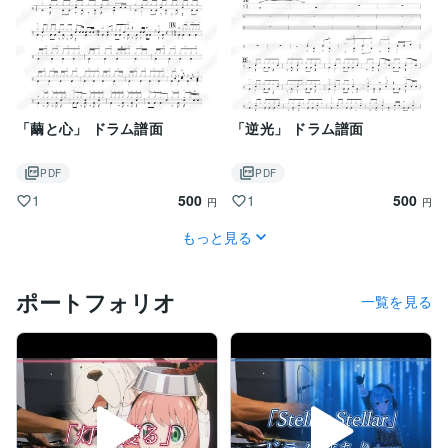
「繭と心」 ドラム譜面
「逆光」 ドラム譜面
PDF
PDF
500
500
1
1
円
円
もっと見る
ポートフォリオ
一覧を見る