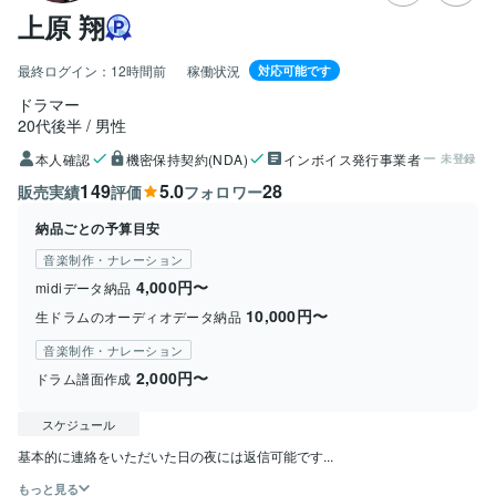
上原 翔
最終ログイン：
12時間前
稼働状況
対応可能です
ドラマー
20代後半
男性
本人確認
機密保持契約(NDA)
インボイス発行事業者
未登録
149
5.0
28
販売実績
評価
フォロワー
納品ごとの予算目安
音楽制作・ナレーション
4,000円〜
midiデータ納品
10,000円〜
生ドラムのオーディオデータ納品
音楽制作・ナレーション
2,000円〜
ドラム譜面作成
スケジュール
基本的に連絡をいただいた日の夜には返信可能です...
もっと見る