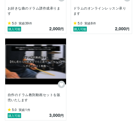
お好きな曲のドラム譜作成承りま
ドラムのオンラインレッスン承り
す
ます
5.0
39
5.0
8
実績
件
実績
件
2,000
2,000
円
円
購入可能
購入可能
自作のドラム教則動画セットを販
売いたします
5.0
1
実績
件
3,000
円
購入可能