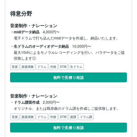
得意分野
音楽制作・ナレーション
・midiデータ納品
4,000円〜
電子ドラムで打ち込んだmidiデータを作成し、納品いたします。
・生ドラムのオーディオデータ納品
10,000円〜
最大10chによるモノラルレコーディングを行い、パラデータをご提
供致します◎
音楽
楽器演奏
ドラム
作曲
DTM
生ドラム
無料で見積り相談
音楽制作・ナレーション
・ドラム譜面作成
2,000円〜
オリジナル、または既存曲のドラム譜を作成しご提供致します。
音楽
楽器演奏
ドラム
作曲
DTM
楽譜
ドラム譜
無料で見積り相談