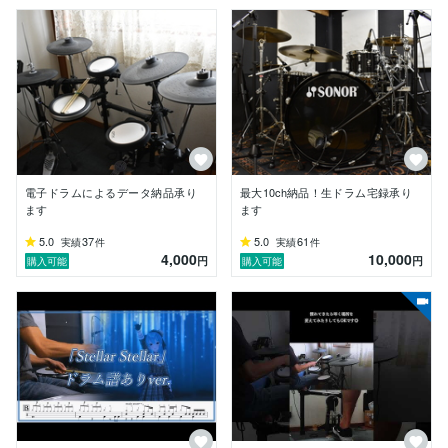
電子ドラムによるデータ納品承り
最大10ch納品！生ドラム宅録承り
ます
ます
5.0
37
5.0
61
実績
件
実績
件
4,000
10,000
円
円
購入可能
購入可能