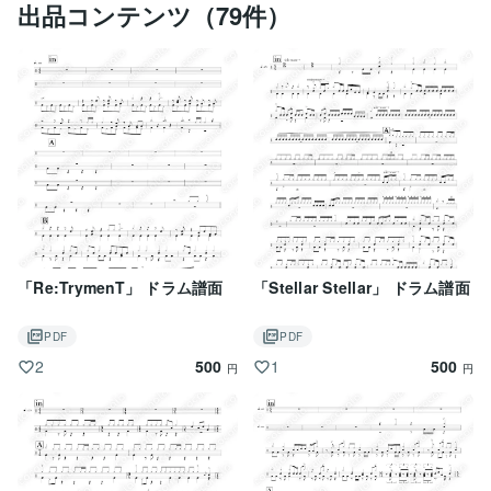
出品コンテンツ（79件）
「Re:TrymenT」 ドラム譜面
「Stellar Stellar」 ドラム譜面
PDF
PDF
500
500
2
1
円
円