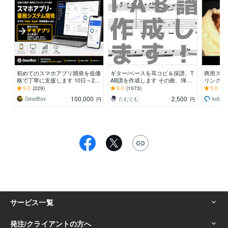
初めてのスマホアプリ開発を低価
ギター/ベースを耳コピ＆採譜、T
商用スタ
格で丁寧に支援します 10日～2週
AB譜を作成します その曲、弾け
リングを
間程度で作成可能です
るかも！個人練習やコピバンにお
の経験が
5.0
(229)
5.0
(1073)
5.0
(71
すすめです！
広いジャ
100,000
2,500
GearBox
たむとむ
kobay
円
円