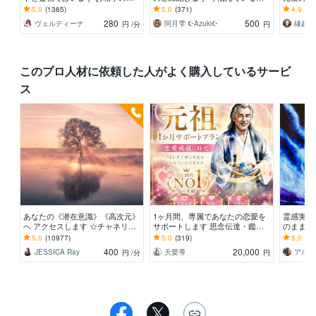
層心理を読み解き、望む未来への
なたへ。彼と結ばれたいあなたに
ブロック
5.0
(1365)
5.0
(371)
4.9
(83
最短ルートを導きます
必見！
て復縁成
280
500
ヴェルティーナ
阿月雫 ☪︎Azuki☪︎
縁起＠
円
/分
円
このプロ人材に依頼した人がよく購入しているサービ
ス
あなたの《潜在意識》《高次元》
1ヶ月間、専属であなたの恋愛を
霊感実験
へ アクセスします ☆チャネリン
サポートします 思念伝達・鑑
のままに
グで本当に望む未来へ導きます☆
定・相談し放題・お得な定額プラ
れ☘️タ
5.0
(10977)
5.0
(319)
5.0
(65
ンでございます。
的に伝え
400
20,000
JESSICA Ray
天愛導
アルカ
円
/分
円