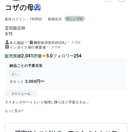
コザの母
最終ログイン：
1時間前
稼働状況
忙しいです
霊視鑑定師
女性
本人確認
機密保持契約(NDA)
未登録
インボイス発行事業者
未登録
2,041
5.0
254
販売実績
評価
フォロワー
納品ごとの予算目安
占い
2,000円〜
タロット
スケジュール
ライオンズゲートという地球に降り注ぐ宇宙エネル...
もっと見る