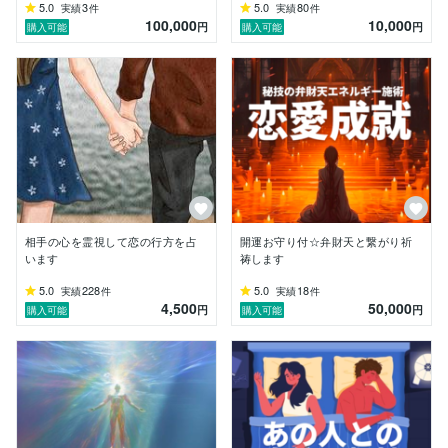
5.0
3
5.0
80
実績
件
実績
件
100,000
10,000
円
円
購入可能
購入可能
相手の心を霊視して恋の行方を占
開運お守り付☆弁財天と繋がり祈
います
祷します
5.0
228
5.0
18
実績
件
実績
件
4,500
50,000
円
円
購入可能
購入可能