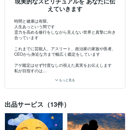
現実的なスピリチュアルを あなたに伝
えていきます
時間と健康は有限。

人生あっという間です

霊力を高める修行をしながら見えない世界と真摯に向き
合っています

これまでに芸能人、アスリート、政治家の家族や医者、
CEOから身近な方まで幅広く鑑定をしています

アゲ鑑定はせず忖度なしの視えた真実をお伝えします

私が目指すのは

「現実的なスピリチュアル」

もっと見る
スピリチュアルというと

目に見えない世界なので

フワフワしたイメージを持たれることが多いですが

願う、想うだけでは引き寄せ力が強い方でも本領発揮が
出品サービス（13件）
難しく《行動すること》で現実が変わります

スピリチュアルな世界との橋渡しが私の使命。

あなたの未来が好転するよう見えない世界からアドバイ
スメッセージを伝えさせていただきます
