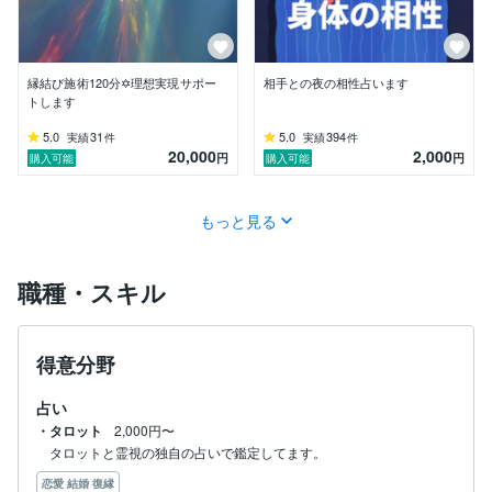
縁結び施術120分✡理想実現サポー
相手との夜の相性占います
トします
5.0
31
5.0
394
実績
件
実績
件
20,000
2,000
円
円
購入可能
購入可能
もっと見る
職種・スキル
得意分野
占い
・タロット
2,000円〜
タロットと霊視の独自の占いで鑑定してます。
恋愛 結婚 復縁