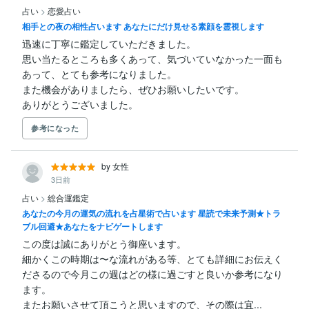
占い
>
恋愛占い
相手との夜の相性占います あなたにだけ見せる素顔を霊視します
迅速に丁寧に鑑定していただきました。

思い当たるところも多くあって、気づいていなかった一面も
あって、とても参考になりました。

また機会がありましたら、ぜひお願いしたいです。

ありがとうございました。
参考になった
by 女性
3日前
占い
>
総合運鑑定
あなたの今月の運気の流れを占星術で占います 星読で未来予測★トラ
ブル回避★あなたをナビゲートします
この度は誠にありがとう御座います。

細かくこの時期は〜な流れがある等、とても詳細にお伝えく
ださるので今月この週はどの様に過ごすと良いか参考になり
ます。

またお願いさせて頂こうと思いますので、その際は宜...