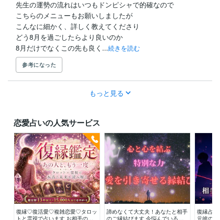
先生の運勢の流れはいつもドンピシャで的確なので

こちらのメニューもお願いしましたが

こんなに細かく、詳しく教えてくださり

どう8月を過ごしたらより良いのか

8月だけでなくこの先も良く...
続きを読む
参考になった
もっと見る
恋愛占いの人気サービス
復縁♡復活愛♡複雑恋愛♡タロッ
諦めなくて大丈夫！あなたと相手
復縁占い
トと霊視で占います お相手の深
のご縁結びます 今悩んでいるあ
元彼の本