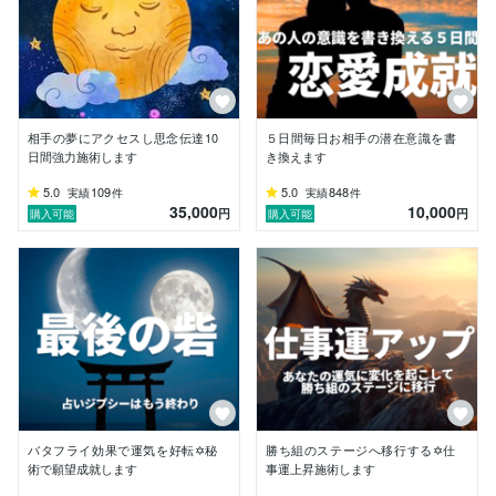
あなたを明るい未来へ導き

能力が役立てることに感謝します

よろしくお願いします
相手の夢にアクセスし思念伝達10
５日間毎日お相手の潜在意識を書
日間強力施術します
き換えます
5.0
109
5.0
848
実績
件
実績
件
35,000
10,000
円
円
購入可能
購入可能
バタフライ効果で運気を好転✡秘
勝ち組のステージへ移行する✡仕
術で願望成就します
事運上昇施術します