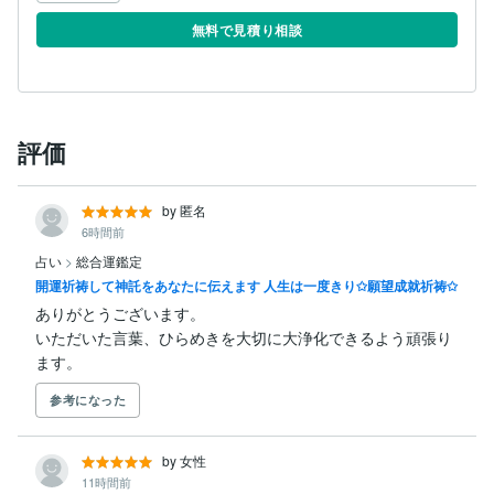
無料で見積り相談
評価
by 匿名
6時間前
占い
>
総合運鑑定
開運祈祷して神託をあなたに伝えます 人生は一度きり✩願望成就祈祷✩
ありがとうございます。

いただいた言葉、ひらめきを大切に大浄化できるよう頑張り
ます。
参考になった
by 女性
11時間前