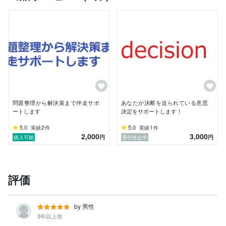
・ 複雑な情報や目標達成までの道のりを、実行可能な
ステップに分解し、具体的な行動計画に落とし込みま
す。

これにより、問題の本質が明確になり、次に取るべき具
体的な行動が見えてきます。

感情面に寄り添うコーチング的な対話も大切にしていま
すが、

特にコンサルティング的なアプローチとして、このロジ
カルな思考整理を通じて、

問題整理から解決策まで伴走サポ
あなたが決断を迫られている意思
あなたの課題解決を力強くサポートします。
ートします
決定をサポートします！
5.0
2
5.0
1
実績
件
実績
件
2,000
3,000
円
円
購入可能
受付休止中
評価
by 男性
3年以上前