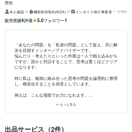
男性
本人確認
機密保持契約(NDA)
インボイス発行事業者
未登録
4
5.0
1
販売実績
評価
フォロワー
「あなたの問題」を「私達の問題」として捉え、共に解
決を目指すメンター／アドバイザーです。

悩んだり・考えたりといった作業は一人で抱え込みがち
ですが、誰かと対話することで、思考は驚くほどクリア
になります。

特に私は、複雑に絡み合った思考や問題を論理的に整理
し、構造化することを得意としています。

例えば、こんな場面でお力になれます。

・ 複数の選択肢やタスクで迷っている時、それぞれの
もっと見る
要素を分解・比較し、納得のいく意思決定や優先順位付
けをサポートします。

・ 頭の中が漠然とした不安やアイデアでいっぱいの
時、それらを言語化・構造化し、具体的な課題や目標と
出品サービス（2件）
して設定します。
