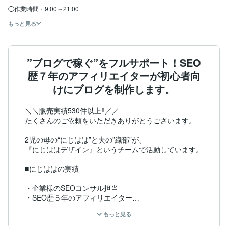
◯作業時間・9:00～21:00
もっと見る
”ブログで稼ぐ”をフルサポート！SEO
歴７年のアフィリエイターが初心者向
けにブログを制作します。
＼＼販売実績530件以上‼／／

たくさんのご依頼をいただきありがとうございます。

2児の母の“にじはは”と夫の”織部”が、

『にじははデザイン』というチームで活動しています。

■にじははの実績

・企業様のSEOコンサル担当

・SEO歴５年のアフィリエイター

・グーグル検索１位を量産

もっと見る
・３つのブログを運営中
