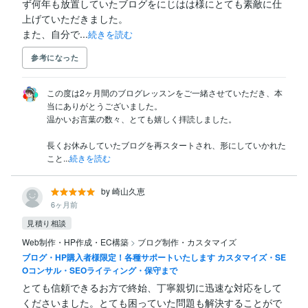
ず何年も放置していたブログをにじはは様にとても素敵に仕
上げていただきました。

また、自分で...
続きを読む
参考になった
この度は2ヶ月間のブログレッスンをご一緒させていただき、本
当にありがとうございました。

温かいお言葉の数々、とても嬉しく拝読しました。

長くお休みしていたブログを再スタートされ、形にしていかれた
こと...
続きを読む
by 崎山久恵
6ヶ月前
見積り相談
Web制作・HP作成・EC構築
>
ブログ制作・カスタマイズ
ブログ・HP購入者様限定！各種サポートいたします カスタマイズ・SE
Oコンサル・SEOライティング・保守まで
とても信頼できるお方で終始、丁寧親切に迅速な対応をして
くださいました。とても困っていた問題も解決することがで