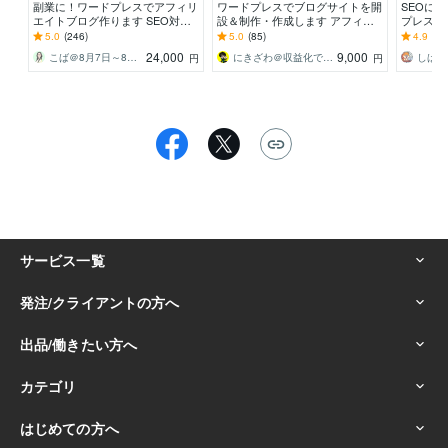
副業に！ワードプレスでアフィリ
ワードプレスでブログサイトを開
SEOに
エイトブログ作ります SEO対策
設＆制作・作成します アフィリ
プレスで制
済・アドセンス対応・有料テーマ
エイトブログ初心者が広告収益を
s】アフ
5.0
(246)
5.0
(85)
4.9
(20
カスタマイズもOK
得るための道筋も伝授！
即日納品
24,000
9,000
こば＠8月7日～8月16日夏季休業
にきざわ＠収益化できるブログサイト制作
しばい
円
円