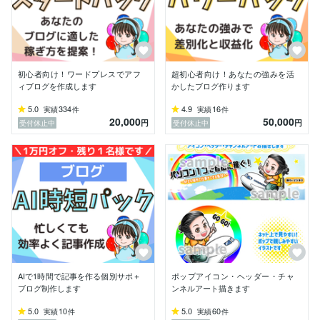
※当サービスではブログ制作をご購入くださった方の
み、

　イラストやロゴタイトルを描かせていただく形となっ
ております。

■サービス内容

初心者向け！ワードプレスでアフ
超初心者向け！あなたの強みを活
ィブログを作成します
かしたブログ作ります
・ブログ制作（WordPress）

5.0
334
4.9
16
実績
件
実績
件
・ブログのカスタマイズ

20,000
50,000
円
円
受付休止中
受付休止中
・サーバー、ドメイン契約のサポート

・アナリティクス、サーチコンソールなどの設定代行

・プラグインの導入

・Twitter、インスタグラムなど各種SNS連携

・ブログ用イラスト各種作成

　タイトルロゴ、プロフィールアイコン、ふきだしアイ
コン他

・記事の執筆

・ブログ、記事のコンサル

AIで1時間で記事を作る個別サポ＋
ポップアイコン・ヘッダー・チャ
■スキル一覧

ブログ制作します
ンネルアート描きます
5.0
10
5.0
60
実績
件
実績
件
・WordPress
