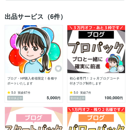
■当サービスの対象

出品サービス（6件）
・アフィリエイトやアドセンスで稼ぎたい方

・初めてのブログに挑戦する方

・副業で月数万円稼ぎたい方

■当サービスの特徴

・元保育士（歴16年）なので、対応が丁寧できめ細や
か。

・”難しいこと”を”わかりやすく”するのが得意。

・ブログ制作の資料が「わかりやすい！」とのお声を多
数いただいております。

ブログ・HP購入者様限定！各種サ
初心者専門！２ヶ月ブログコーチ
■にじははデザインに依頼するメリット

ポートいたします
付きブログ制作します
・ブログの収益やPVなどの実績があるので、アドバイ
5.0
67
5.0
7
実績
件
実績
件
5,000
100,000
スが有益。

円
円
受付休止中
受付休止中
・７年間のノウハウがつまった特典で、稼ぐまでの時間
を短縮できる。

・イラストレーターでもあるので、ブログとイラストを
セット発注できて楽＆時短！
