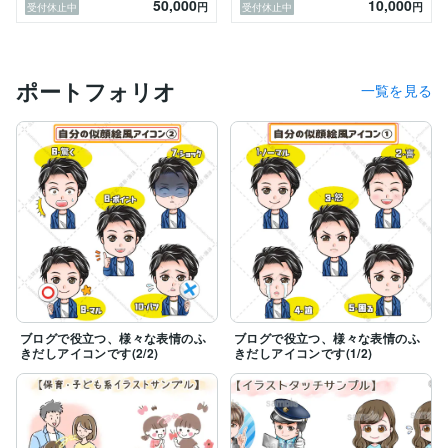
50,000
10,000
円
円
受付休止中
受付休止中
・CLIP STUDIO PAINT６年

・Web制作（HTML、CSS、JavaScript、jQuery、Boot
strap）

・LP制作/漫画LP制作

ポートフォリオ
・ブログ運営７年（月間PV３万）

一覧を見る
・セールスライティング

■実績

・最短の３か月でプラチナランク達成

・企業様のHP、ブログ制作、SEOコンサル、記事執筆
担当

・企業様の商品PR用、4コマ漫画作成、LP漫画作成

・他ミュージシャンのグッズ、アプリアイコンのデザイ
ン等

ココナラ初めての方も大歓迎です！

ご不明な点などありましたら、お気軽にＤＭにてご相談
ブログで役立つ、様々な表情のふ
ブログで役立つ、様々な表情のふ
きだしアイコンです(2/2)
きだしアイコンです(1/2)
ください(*^^*)

＊ご依頼やご依頼者様とのやりとりは、”にじは
は”と”織部”がチームでご対応しております。