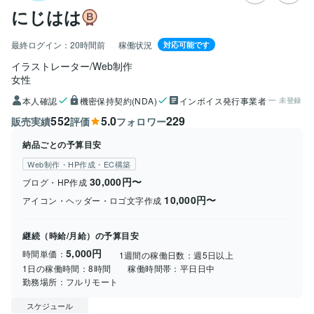
にじはは
最終ログイン：
20時間前
稼働状況
対応可能です
イラストレーター/Web制作
女性
本人確認
機密保持契約(NDA)
インボイス発行事業者
未登録
552
5.0
229
販売実績
評価
フォロワー
納品ごとの予算目安
Web制作・HP作成・EC構築
30,000円〜
ブログ・HP作成
10,000円〜
アイコン・ヘッダー・ロゴ文字作成
継続（時給/月給）の予算目安
5,000円
時間単価：
1週間の稼働日数：
週5日以上
1日の稼働時間：
8時間
稼働時間帯：
平日日中
勤務場所：
フルリモート
スケジュール