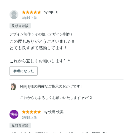
by NjRjTj
3年以上前
見積り相談
デザイン制作
>
その他（デザイン制作）
この度もありがとうございました‼︎

とても良すぎて感動してます！

これから宜しくお願いします^_^
参考になった
NjRjTj様の的確なご指示のおかげです！

これからもよろしくお願いいたします┏○ﾍﾟｺ
by 快島 快美
3年以上前
見積り相談