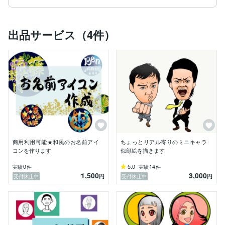
出品サービス（4件）
商用利用可能★和風のお名前アイ
ちょっとリアル寄りのミニキャラ
コンを作ります
似顔絵を描きます
0
5.0
14
実績
件
実績
件
1,500
3,000
円
円
受付休止中
受付休止中