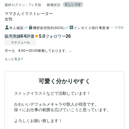
最終ログイン：
7ヶ月前
稼働状況
忙しいです
ママさんイラストレーター
女性
本人確認
機密保持契約(NDA)
インボイス発行事業者
未登録
64
5.0
26
販売実績
評価
フォロワー
スケジュール
月〜土　8:00〜20:00稼働しております。...
もっと見る
可愛く分かりやすく
ストックイラストなどで活動しています！

かわいいデフォルメキャラや獣人が得意です。

徐々にお仕事の範囲を広げていこうと思っています。

よろしくお願い致します！