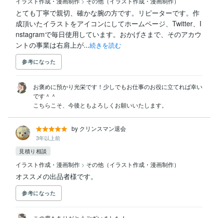
イラスト作成・漫画制作
>
その他（イラスト作成・漫画制作）
とても丁寧で親切、確かな腕の方です。リピーターです。作
成頂いたイラストをアイコンにしてホームページ、Twitter、I
nstagramで毎日使用しています。おかげさまで、そのアカウ
ントの事業は右肩上が...
続きを読む
参考になった
お褒めに預かり光栄です！少しでもお仕事のお役に立てれば幸い
です＾＾

こちらこそ、今後ともよろしくお願いいたします。
by クリンスマン退会
3年以上前
見積り相談
イラスト作成・漫画制作
>
その他（イラスト作成・漫画制作）
オススメの出品者様です。
参考になった
この度もありがとうございました！
