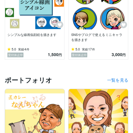
シンプルな線画似顔絵を描きます
SNSやブログで使えるミニキャラ
を描きます
5.0
4
5.0
17
実績
件
実績
件
1,500
3,000
円
円
受付休止中
受付休止中
ポートフォリオ
一覧を見る