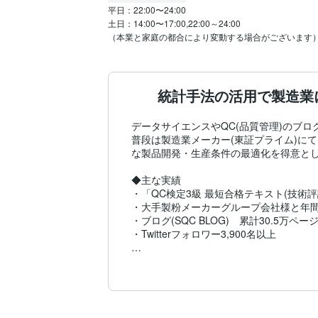
平日：22:00〜24:00

土日：14:00〜17:00,22:00～24:00

（本業と家庭の都合により変動する場合がございます
統計手法の活用で製造業
データサイエンスやQC(品質管理)のブロ
普段は製造業メーカー(東証プライム)に
な製品開発・生産条件の最適化を得意とし
◆主な実績

・「QC検定3級 最短合格テキスト(技術評
・大手製粉メーカーグループ会社様と年間講
・ブログ(SQC BLOG)　累計30.5万ペー
・Twitterフォロワー3,900名以上

◆主な保有資格

・日本規格協会　品質管理検定（QC検定）
・日本ディープラーニング協会　E資格　G
・AI 実装検定A級
