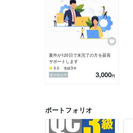
統計手法を活用しあなたの課題解決、業務
ぜひお気軽にお問い合わせください。
案件が120日で未完了の方を延長
サポートします
3
5.0
実績
件
3,000
受付休止中
円
ポートフォリオ