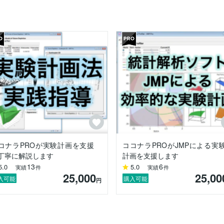
用実践力が強み。

新知識、デジタル活用(ブログ、SNS、解析ツール)で課題を解決します。
成したい教育担当者様から支持を頂いています。

事がしたい…

い…

…



験計画法は、効率良くデータを集め、データに基づく最適な製品設計・生
てきたけど、

コナラPROが実験計画を支援
ココナラPROがJMPによる実
丁寧に解説します
計画を支援します
13
6
5.0
5.0
実績
件
実績
件
ない」

25,000
25,00
できない…

入可能
購入可能
円
い」と思い活動を行っています。
