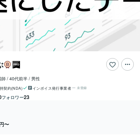
ぶ
講師
40代前半
男性
持契約(NDA)
インボイス発行事業者
未登録
0
23
フォロワー
0円〜