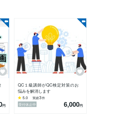


産条件を設定し、品質を安定化させるため
験
QC１級講師がQC検定対策のお
悩みを解消します
3
5.0
実績
件
0
6,000
受付休止中
円
円