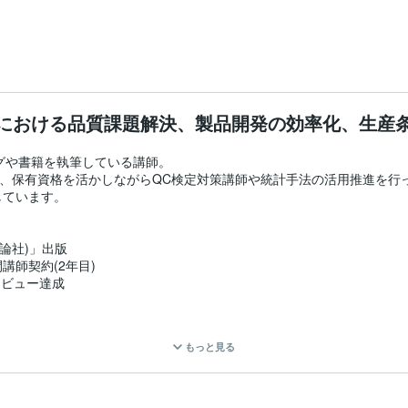
）
における品質課題解決、製品開発の効率化、生産
グや書籍を執筆している講師。

て、保有資格を活かしながらQC検定対策講師や統計手法の活用推進を行
ています。

論社)」出版

師契約(2年目)

ジビュー達成

もっと見る
１級

検定
