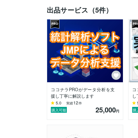
製造業での実務経験(生産技術)とデータ活
出品サービス（5件）
実務に合わせたアドバイスと統計手法の最
特に同世代の技術者さん、若手技術者を育
ご相談に来られる方達は、

✔自分の時間を大切にしながら効率よく仕
✔繰り返す品質不具合対応から抜け出した
✔勘や経験任せの製品開発から脱却したい
✔すぐ実務に役立つ知識を身に着けたい…
このようなお悩みを抱えています。

統計的品質管理(SQC)の中でも特に実
に欠かせないものです。

しかし、これまで実験計画法の研修を受け
ココナラPROがデータ分析を支
コ
「計算式が難しくて理解できない」

援し丁寧に解説します
し
「使っていない間に忘れてしまった」

12
5.0
実績
件
「周りに使っている人・相談できる人がい
25,000
このような問題があるため、なかなか実践
購入可能
購
円
そんなお声もよく聞きます。

ココナラでは「このような方の力になりた