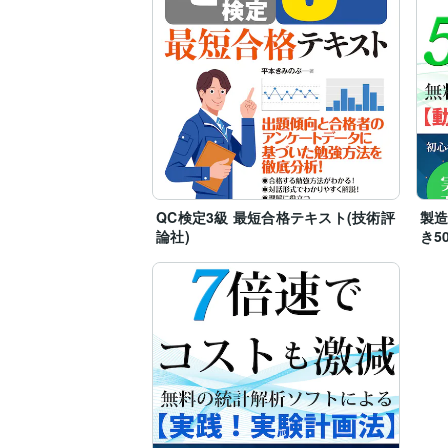
QC検定3級 最短合格テキスト(技術評
製
論社)
き5