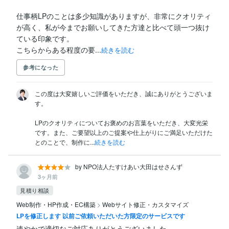
仕事柄LPのことは多少知識がありますが、非常にクオリティ
が高く、私が今までお願いしてきた方達と比べて頭一つ抜け
ている印象です。

こちらからある程度の要...
続きを読む
参考になった
この度は大変嬉しいご評価をいただき、誠にありがとうございま
す。

LPのクオリティについてお褒めのお言葉をいただき、大変光栄
です。また、ご要望以上のご提案や仕上がりにご満足いただけた
とのことで、制作に...
続きを読む
by NPO法人たすけあい大田はせさんず
3ヶ月前
見積り相談
Web制作・HP作成・EC構築
>
Webサイト修正・カスタマイズ
LPを修正します 以前ご依頼いただいた方限定のサービスです
速やかで適切なご対応ありがとうございました