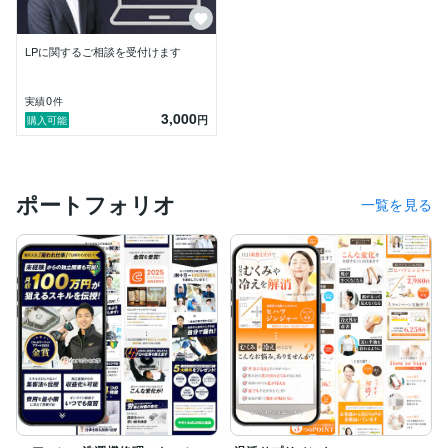
グ┊不動産┊店舗サービス┊飲食┊物販┊EC┊システ
ム┊IT┊金融┊医療┊専門職┊BtoB┊清掃┊冠婚葬祭
┊コミュニティ┊エンタメ┊製造 など、50業種以上の
LPに関するご相談を受付けます
制作経験がございますので、安心してお任せください。

0
実績
件
▼ 主な業務 ▼

3,000
円
購入可能
❏ ディレクション

❏ 原稿作成

❏ LPデザイン

❏ コーディング (レスポンシブ)

ポートフォリオ
└ LPの設計からコーディングまで一気通貫で対応しま
一覧を見る
す。

▼ 経歴 ▼

■ JAで営業職を経験後、LP制作の道へ

■ 売れるLP設計を学習しながら現場で制作経験を積む

■ 100件以上のLPを制作後、運営からのスカウトでココ
ナラPROに

■ LP専門のWEB制作会社を設立

■ 現在：全国展開ブランドや業界大手からもLPを受注

どのようなご相談でも親身に対応いたします。

まずはお気軽にご相談ください。