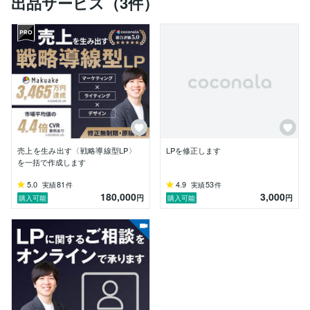
出品サービス（3件）
✧ 世界80ヶ国対応のヘルステック調査サービスのLPを
制作

✧ 全国70店舗展開のストレッチブランドのLPを制作

▼ 成果実績について ▼

✧ Makuakeで購入総額3,465万円を達成したLPを制作

✧ 市場平均の3〜4倍CVRを複数達成 (新規LP／多業種)

✧ 行政書士等の高難度業界でも市場平均CVRの4倍を達
成

✧ 反響増加で短期間で2度の値上げを実施した事例も

LPは「見た目を整える作業」ではなく、「成果を出す
売上を生み出す〈戦略導線型LP〉
LPを修正します
ための設計」だと考えています。

を一括で作成します
そのため業種や商材ごとの背景を丁寧に理解した上で、
目的から逆算した構成設計を行うことを大切にしていま
5.0
81
4.9
53
実績
件
実績
件
180,000
3,000
す。

円
円
購入可能
購入可能
また、制作に入る前のヒアリングや認識のすり合わせを
重視しており、

完成してからずれることがないよう、初期段階から丁寧
に設計を共有しながら進めています。

健康┊美容┊サロン┊教育┊スクール┊講座┊士業┊ビ
ジネス┊副業┊投資┊コンサル┊求人┊採用┊マッチン