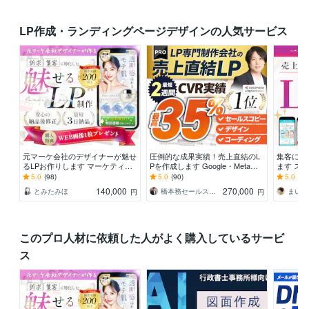
LP作成・ランディングページデザインの人気サービス
元マーケ会社のデザイナーが魅せ
圧倒的な成果実績！売上直結のL
集客に効
るLPお作りします マーケティン
Pを作成します Google・Meta広
ます ス
グ視点で反応を高めるLPを設
告で成果！原稿ゼロから丸投げO
のLPデ
5.0
(98)
5.0
(90)
5.0
(17
計！
K
140,000
270,000
とみたみほ
橋本務セールスデザインオフィス合同会社
円
円
このプロ人材に依頼した人がよく購入しているサービ
ス