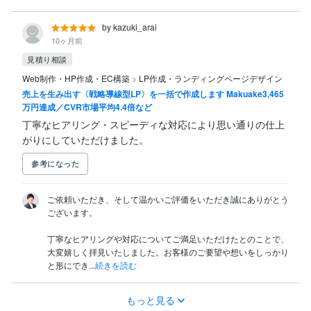
by kazuki_arai
10ヶ月前
見積り相談
Web制作・HP作成・EC構築
>
LP作成・ランディングページデザイン
売上を生み出す〈戦略導線型LP〉を一括で作成します Makuake3,465
万円達成／CVR市場平均4.4倍など
丁寧なヒアリング・スピーディな対応により思い通りの仕上
がりにしていただけました。
参考になった
ご依頼いただき、そして温かいご評価をいただき誠にありがとう
ございます。

丁寧なヒアリングや対応についてご満足いただけたとのことで、
大変嬉しく拝見いたしました。お客様のご要望や想いをしっかり
と形にでき...
続きを読む
もっと見る