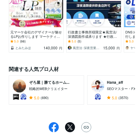
元マーケ会社のデザイナーが魅せ
行政書士事務所様限定★風営法/
DNSト
るLPお作りします マーケティン
深酒図面作成承ります ★行政書
行します
グ視点で反応を高めるLPを設
士事務所様限定★図面作成
ブルもSP
5.0
(98)
5.0
(5)
5.0
(10
計！
140,000
15,000
とみたみほ
風営法･深夜営業許可 広中行政書士事務所
円
円
関連する人気プロ人材
ぞろ屋｜勝てるホーム...
Hana_aff
戦略的WEBクリエイター
SEOマスター・FX
5.0
(690)
5.0
(3570)