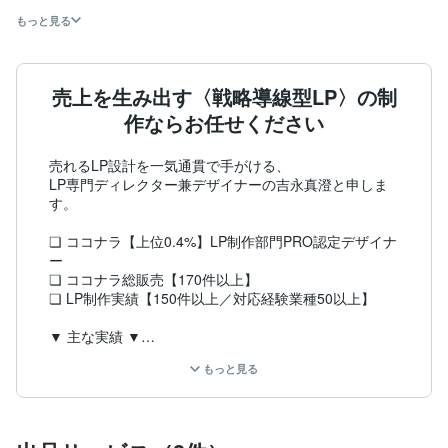
もっと見る
売上を生み出す〈戦略導線型LP〉の制
作ならお任せください
売れるLP設計を一気通貫で手がける、

LP専門ディレクター兼デザイナーの吉永真澄と申しま
す。

❏ ココナラ【上位0.4%】LP制作部門PRO認定デザイナ
ー

❏ ココナラ総販売【170件以上】

❏ LP制作実績【150件以上／対応経験業種50以上】

▼ 主な実績 ▼

✧ くらしのマーケットで日本一受賞企業のLPを制作

もっと見る
✧ 累計20億円超のブランド支援実績を持つ企業のLP制
作を担当

✧ 創業100年超・全国展開カー用品メーカーのLP制作
を担当
