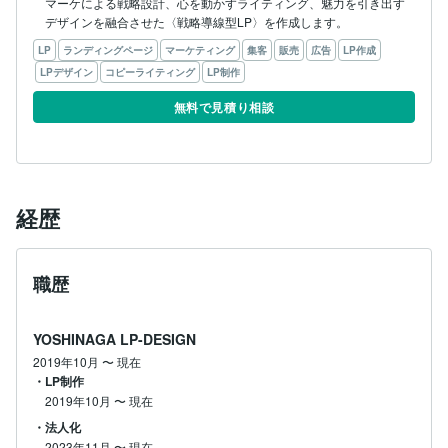
マーケによる戦略設計、心を動かすライティング、魅力を引き出す
デザインを融合させた〈戦略導線型LP〉を作成します。
LP
ランディングページ
マーケティング
集客
販売
広告
LP作成
LPデザイン
コピーライティング
LP制作
無料で見積り相談
経歴
職歴
YOSHINAGA LP-DESIGN
2019年10月
〜
現在
・LP制作
2019年10月
〜
現在
・法人化
2023年11月
〜
現在