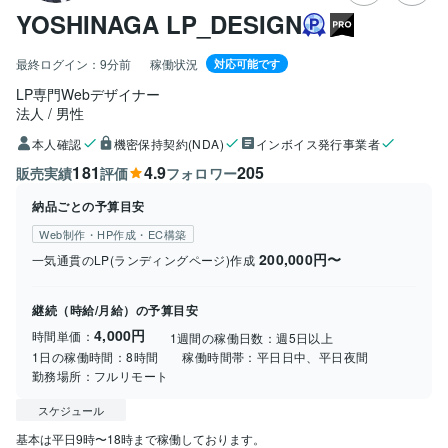
YOSHINAGA LP_DESIGN
最終ログイン：
9分前
稼働状況
対応可能です
LP専門Webデザイナー
法人
男性
本人確認
機密保持契約(NDA)
インボイス発行事業者
181
4.9
205
販売実績
評価
フォロワー
納品ごとの予算目安
Web制作・HP作成・EC構築
200,000円〜
一気通貫のLP(ランディングページ)作成
継続（時給/月給）の予算目安
4,000円
時間単価：
1週間の稼働日数：
週5日以上
1日の稼働時間：
8時間
稼働時間帯：
平日日中、平日夜間
勤務場所：
フルリモート
スケジュール
基本は平日9時〜18時まで稼働しております。