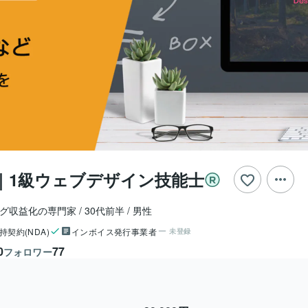
｜1級ウェブデザイン技能士
ログ収益化の専門家
30代前半
男性
持契約(NDA)
インボイス発行事業者
未登録
0
77
フォロワー