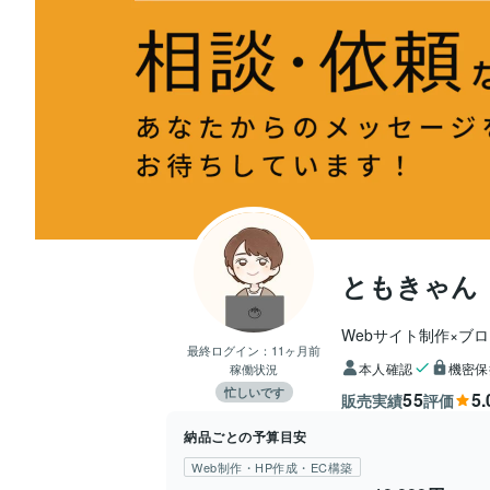
ともきゃん
Webサイト制作×ブ
最終ログイン：
11ヶ月前
本人確認
機密保
稼働状況
忙しいです
55
5.
販売実績
評価
納品ごとの予算目安
Web制作・HP作成・EC構築