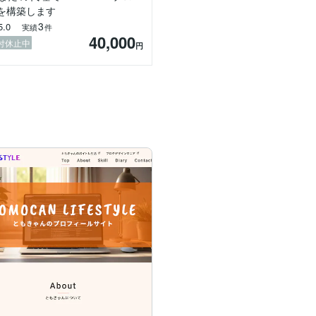
を構築します
す

3
5.0
実績
件
40,000
付休止中
円
い

たい

1?ref=top_histories&ref_kind=home&ref_no=2
築します★★★休止中★★★

たい

ザインも拘りたい

9?ref=top_histories&ref_kind=home&ref_no=1