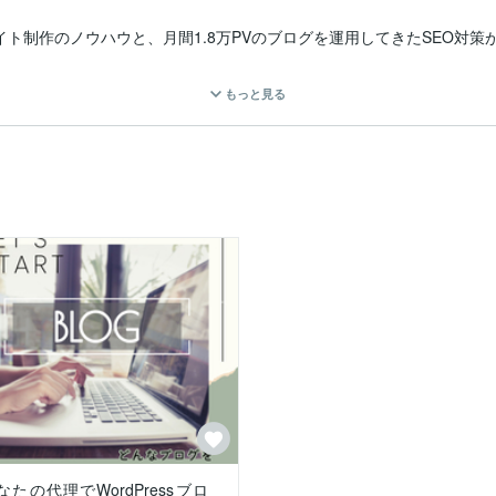
イト制作のノウハウと、月間1.8万PVのブログを運用してきたSEO対策が
0件以上の企業サイトの構築や運用などを経験してきました。

もっと見る
客様の”やりたいこと”をキャッチし、ヒアリングをしながらお悩みを解決
げています。

し、SEOに強く収益化できるWebサイトを提供いたします。

時間をロスしてしまうのはもったいないです。

とがあれば、まずはご相談ください(｀･∀･´)

ます！

なたの代理でWordPressブロ