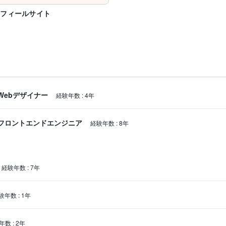
ロフィールサイト
Webデザイナー
経験年数
:
4年
フロントエンドエンジニア
経験年数
:
8年
経験年数
:
7年
験年数
:
1年
年数
:
2年