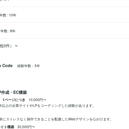
年数
:
10年
験年数
:
8年
他3件）
io Code
経験年数：5年
P作成・EC構築
 1ページにつき
10,000円〜
0件以上の企業サイトやLPをコーディングした経験があります。
ン
単にストレスなく操作できることを配慮したWebデザインを心がけます。
sサイト構築
30,000円〜