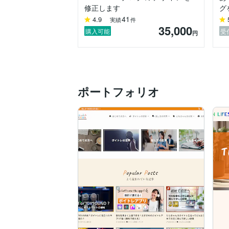
【サービス紹介】

修正します
グ
■WordPressブログのデザインを修正しま
41
4.9
実績
件
35,000
　[こんな人にオススメ]

購入可能
受
円
　-ブログの野暮ったいデザインを見直した
　-参考サイトのようなデザインにしたい

　-イメージ決まってないけどオシャレにし
　[サービス詳細]

ポートフォリオ
https://coconala.com/services/140945
■あなたの代理でWordPressブログを構
　[こんな人にオススメ]

　-WordPressブログの構築をすべて任せ
　-収益化を目的にしたブログを作りたい

　-ブログを構築するだけではなくWebデ
　[サービス詳細]

https://coconala.com/services/133338