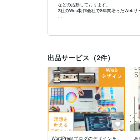
などの活動しております。

2社のWeb制作会社で8年間培ったWebサ
デザイン・Webサイト制作会社では、5
ただWebサイトを作るだけではなく、お
また、ブログ運用ではこのような成果を上
・月間1万PV以上を2年以上継続

出品サービス（2件）
・最高月間1.8万PV

・広告の総収益は80万超え

Webサイト制作とブログ運用の経験を活か
「Webサイトを構築したい」

「WordPressブログを構築したい」

「Webデザインを見直したい」

このような悩みによって、あなたの貴重な
どんなに小さな悩みも大歓迎。もしお困りご
あなたからのメッセージをお待ちしており
WordPressブログのデザインを
あ