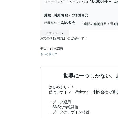
10,000円〜
コーディング 1ページにつき
W
継続（時給/月給）の予算目安
2,500円
時間単価：
1週間の稼働日数：
週4
スケジュール
通常の活動時間は下記の通りです。

平日：21～23時
もっと見る
世界に一つしかない、
はじめまして！

僕はデザイン・Webサイト制作会社で働く
・ブログ運用

・SNSの情報発信

・ブログのデザイン相談
