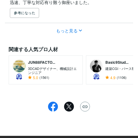
迅速、丁寧な対応有り難う御座いました。
参考になった
もっと見る
関連する人気プロ人材
JUN88FACTO...
Basic9Stud...
3DCADデザイナー、機械設計エ
建築CGI・パース制
ンジニア
5.0
(1561)
4.9
(1106)