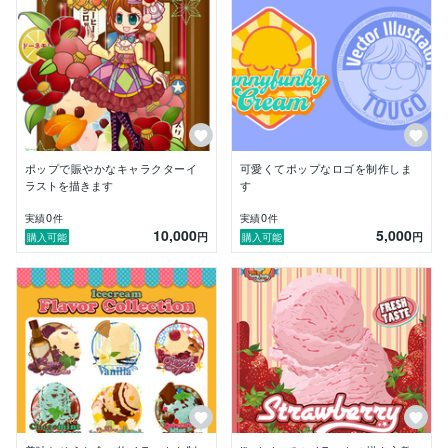
ポップで賑やかなキャラクターイ
可愛くてポップなロゴを制作しま
ラストを描きます
す
0
0
実績
件
実績
件
10,000
5,000
円
円
購入可能
購入可能