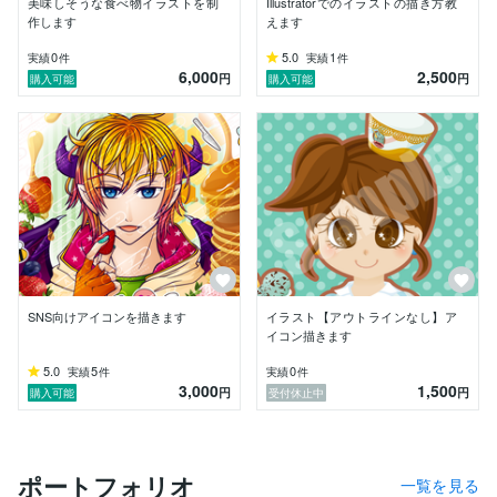
美味しそうな食べ物イラストを制
Illustratorでのイラストの描き方教
作します
えます
0
5.0
1
実績
件
実績
件
6,000
2,500
円
円
購入可能
購入可能
SNS向けアイコンを描きます
イラスト【アウトラインなし】ア
イコン描きます
5.0
5
0
実績
件
実績
件
3,000
1,500
円
円
購入可能
受付休止中
ポートフォリオ
一覧を見る