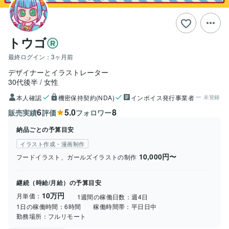
トウゴ
最終ログイン：
3ヶ月前
デザイナーとイラストレーター
30代後半
女性
本人確認
機密保持契約(NDA)
インボイス発行事業者
未登録
6
5.0
8
販売実績
評価
フォロワー
納品ごとの予算目安
イラスト作成・漫画制作
10,000円〜
フードイラスト、ガールズイラストの制作
継続（時給/月給）の予算目安
10万円
月単価：
1週間の稼働日数：
週4日
1日の稼働時間：
6時間
稼働時間帯：
平日日中
勤務場所：
フルリモート