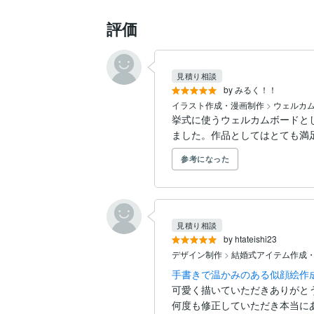
評価
見積り相談
by みるく！！
イラスト作成・漫画制作
>
ウェルカ
挙式に使うウェルカムボードと
ました。作品としてはとても満足
参考になった
見積り相談
by htateishi23
デザイン制作
>
結婚式アイテム作成
手書きで温かみのある似顔絵作成
可愛く描いていただきありがとう
何度も修正していただき本当にあ