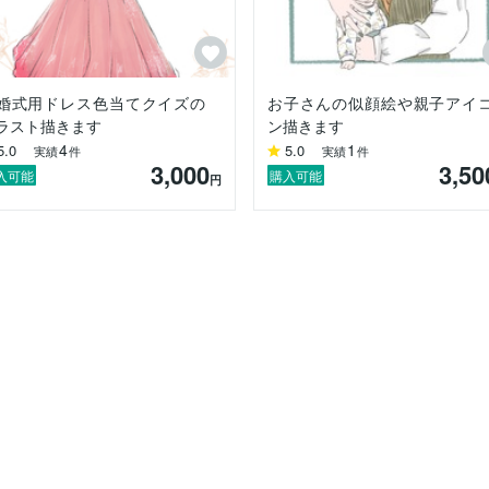
婚式用ドレス色当てクイズの
お子さんの似顔絵や親子アイ
ラスト描きます
ン描きます
4
1
5.0
5.0
実績
件
実績
件
3,000
3,50
入可能
購入可能
円