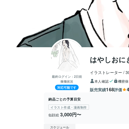
はやしおに
イラストレーター
3
最終ログイン：
2日前
本人確認
機密保
稼働状況
対応可能です
168
4
販売実績
評価
納品ごとの予算目安
イラスト作成・漫画制作
3,000円〜
似顔絵
スケジュール