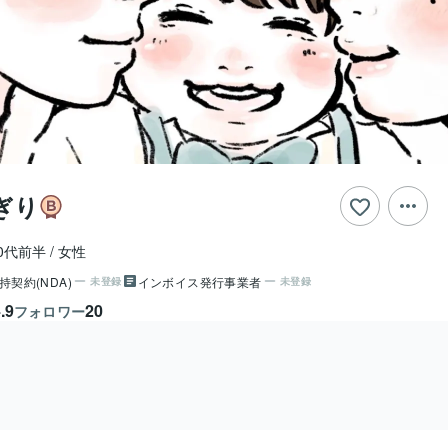
ぎり
0代前半
女性
持契約(NDA)
インボイス発行事業者
未登録
未登録
.9
20
フォロワー