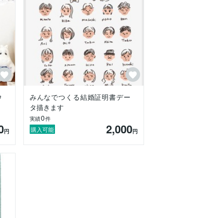
ウ
みんなでつくる結婚証明書デー
タ描きます
0
実績
件
0
2,000
購入可能
円
円