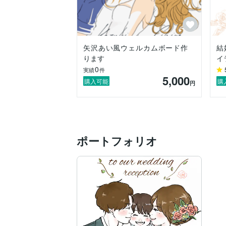
矢沢あい風ウェルカムボード作
結
ります
イ
0
実績
件
5,000
購入可能
購
円
ポートフォリオ