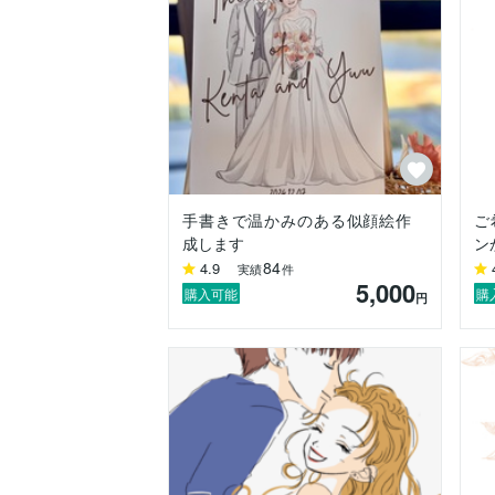
手書きで温かみのある似顔絵作
ご
成します
ン
84
4.9
実績
件
5,000
購入可能
購
円