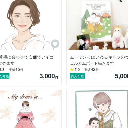
希望に合わせて安価でアイコ
ムーミンっぽいゆるキャラの
かきます
ェルカムボード描きます
15
42
4.8
5.0
実績
件
実績
件
3,000
5,00
入可能
購入可能
円