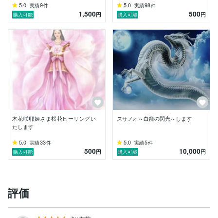
5.0
9
5.0
98
実績
件
実績
件
1,500
500
円
円
購入可能
購入可能
木花咲耶姫さま桜花ヒーリングい
スサノオ～白龍の閃光～します
たします
5.0
33
5.0
5
実績
件
実績
件
500
10,000
円
円
購入可能
購入可能
評価