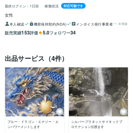
最終ログイン：
1日前
稼働状況
対応可能です
女性
本人確認
機密保持契約(NDA)
インボイス発行事業者
未登録
153
5.0
34
販売実績
評価
フォロワー
出品サービス（4件）
ブルー・ドラゴン・エナジー・エ
シルバープラネットサイキックプ
ンパワーメントします
ロテクション伝授ます