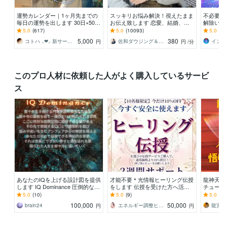
運勢カレンダー｜1ヶ月先までの
スッキリお悩み解決！視えたまま
不必要な
毎日の運勢を出します 30日×500
お伝え致します 恋愛、結婚、人
解除いた
字のおよそ1万5千文字で細かく詳
間関係、仕事、人生、ペットの気
解除創始
5.0
(617)
5.0
(10093)
5.0
(17
細に記します
持ち等◎祈願付き
化・能力
5,000
380
コトハ ⸜❤︎⸝ 新サービス提供開始✨️
佐和ダウジング＆スピリットメンター
円
円
/分
このプロ人材に依頼した人がよく購入しているサービ
ス
あなたのIQを上げる設計図を提供
才能不要＊光情報ヒーリング伝授
龍神天地
します IQ Dominance 圧倒的なア
をします 伝授を受けた方へ活用
チューメ
ップグレードで人生変革
方法などの2週間チャットサポー
宇宙・悟
5.0
(10)
5.0
(9)
5.0
(13
トあり
就・覚醒
100,000
50,000
brain24
エネルギー調整ヒーラー｜真理亜
龍宮神
円
円