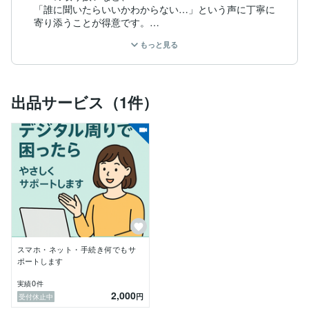
「誰に聞いたらいいかわからない…」という声に丁寧に
寄り添うことが得意です。

もっと見る
自分では当たり前に感じていた「調べる力」「手順を整
理して伝える力」や「粘り強く取り組む姿勢」が、

意外にも多くの方のお役に立てるのだと気づき、ココナ
ラでサービスを始めました。

出品サービス（1件）
デジタルに苦手意識がある方にも、安心してご相談いた
だけるよう、

わかりやすく・落ち着いたサポートを心がけています。

初めての方も、お気軽にメッセージください。

できる限り事前に調べたうえで、誠実に対応させていた
だきます。
スマホ・ネット・手続き何でもサ
ポートします
0
実績
件
2,000
円
受付休止中