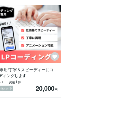


イトの構築

ステム構築

P専用/丁寧＆スピーディーにコ
ディングします
経理業務に携わっていた経験があります。

1
5.0
に行ってきました。

実績
件
20,000
WEB制作でも

付休止中
円
ーディングを実装いたします。

をお約束いたします

てもチャレンジしていきます
