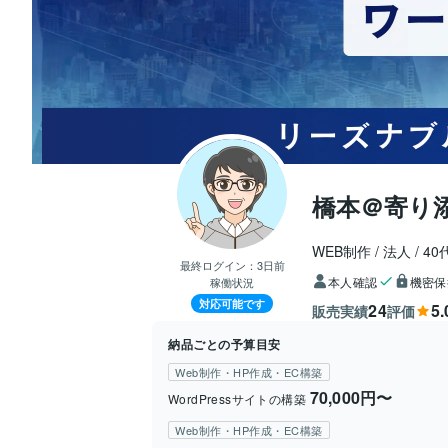
橋本＠寄り
WEB制作
法人
40
最終ログイン：
3日前
本人確認
機密保
稼働状況
対応可能です
24
5.
販売実績
評価
納品ごとの予算目安
Web制作・HP作成・EC構築
70,000円〜
WordPressサイトの構築
Web制作・HP作成・EC構築