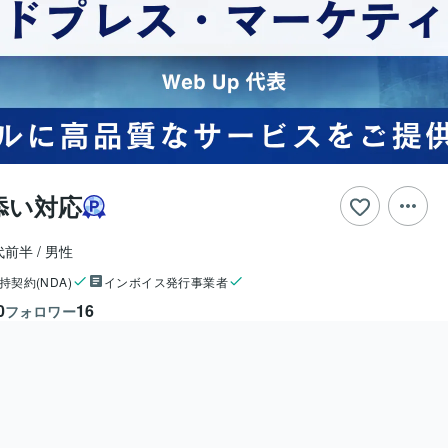
添い対応
代前半
男性
持契約(NDA)
インボイス発行事業者
0
16
フォロワー