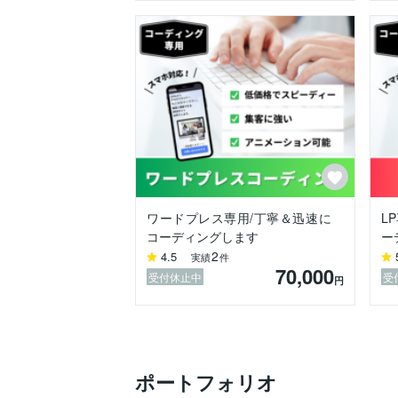
急ぎの案件等もお気軽にご相談ください。
【実績】

　・WEB制作歴　6年目

　・固定企業様と継続案件

　・コーディング案件多数納品

　・有料テーマを使用したWordPressサ
　・オリジナルWordPressサイトの構築

　・JavaScriptを用いた自動見積もりシ
【過去の経験】

　・10年以上経理事務の仕事に従事

　・日商簿記2級取得

ワードプレス専用/丁寧＆迅速に
L
コーディングします
ー
Web制作事業に携わる以前から、長年、
2
4.5
毎日、何十行もの仕訳入力を慎重かつ迅速
実績
件
70,000
経理職で培ってきた正確さと速さを活かし、
受付休止中
受
円
デザインに忠実にスピーディーで丁寧なコ
【お約束すること】

・社会人として当たり前のことを守ること
「しっかり連絡」、「納期を守る」

ポートフォリオ
・課題を解決するために新たな技術に対し