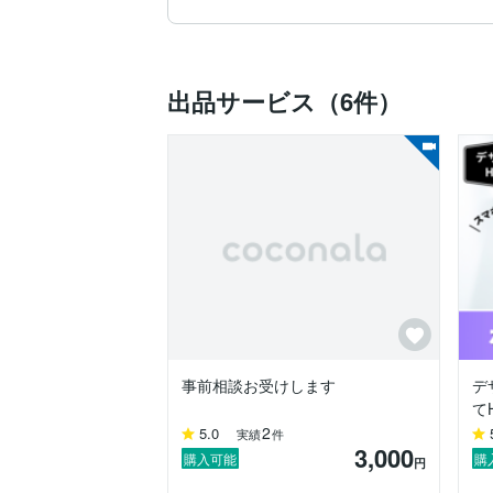
Web知識が無い方にも安心いただけるよう
迅速で丁寧な説明を心がけています。

【 複雑なアニメーションも実装可能 】

出品サービス（6件）
スクロール時やサイト表示時にふわりと

表示させるなどの魅力的なアニメーション
【提供できること】

　・HTML/Sass/JavaScript/を使用し
　・WordPressの構築

　・サイトリリース後の保守運用サポート
　・GSAPを使ったCSSアニメーション

【得意分野】

　・WordPress

　・JavaScript

　・Sass

　・GSAP

事前相談お受けします
デ
て
【連絡の取れる時間帯】

2
5.0
実績
件
　8:00　〜　21:00

3,000
購入可能
購
円
連絡は常時チェックしています。
