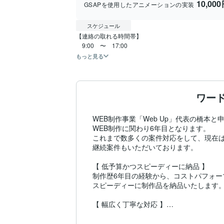
10,00
GSAPを使用したアニメーションの実装
スケジュール
【連絡の取れる時間帯】

もっと見る
ワー
WEB制作事業「Web Up」代表の橋本と申
WEB制作に関わり6年目となります。

これまで数多くの案件対応をして、現在は
継続案件もいただいております。

【 低予算かつスピーディーに納品 】

制作歴6年目の経験から、コストパフォー
スピーディーに制作品を納品いたします。
【 幅広く丁寧な対応 】

企画・構成から全体監修まで行い、

ホームページ・ECサイト・LP各種制作ま