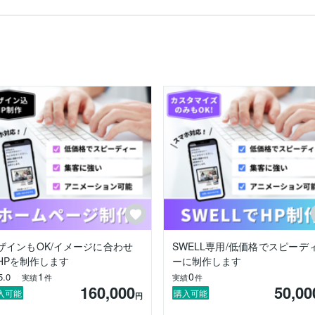


を実装いたします。

たコーディング



ザインもOK/イメージに合わせ
SWELL専用/低価格でスピーデ
HPを制作します
ーに制作します
1
0
5.0
実績
件
実績
件
160,000
50,00
入可能
購入可能
円