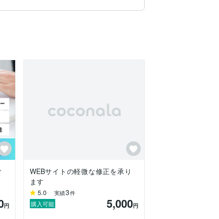
ィ
WEBサイトの軽微な修正を承り
ます
3
5.0
実績
件
0
5,000
購入可能
円
円