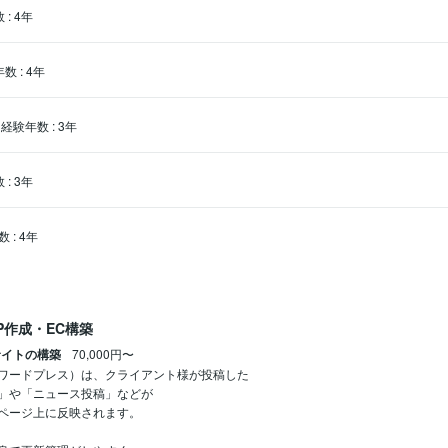
数
:
4年
年数
:
4年
経験年数
:
3年
数
:
3年
数
:
4年
P作成・EC構築
sサイトの構築
70,000円〜
ss（ワードプレス）は、クライアント様が投稿した

」や「ニュース投稿」などが

ページ上に反映されます。
