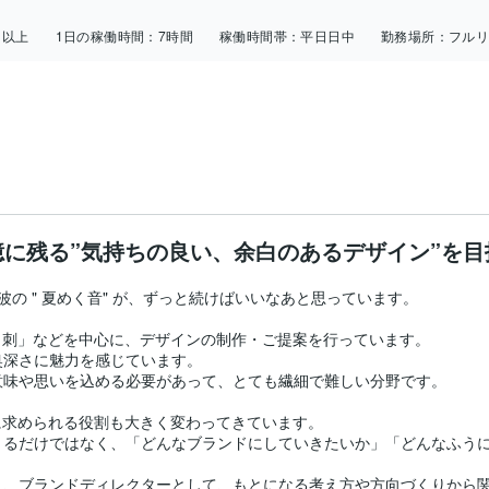
日以上
1日の稼働時間：
7時間
稼働時間帯：
平日日中
勤務場所：
フル
憶に残る”気持ちの良い、余白のあるデザイン”を目
の " 夏めく音" が、ずっと続けばいいなあと思っています。

・名刺」などを中心に、デザインの制作・ご提案を行っています。

深さに魅力を感じています。

味や思いを込める必要があって、とても繊細で難しい分野です。

に求められる役割も大きく変わってきています。

くるだけではなく、「どんなブランドにしていきたいか」「どんなふう
、ブランドディレクターとして、もとになる考え方や方向づくりから関