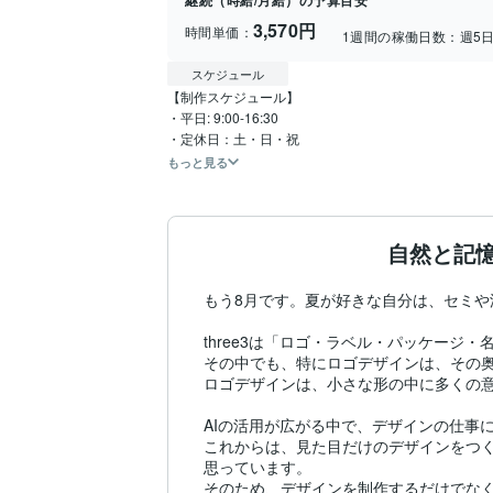
継続（時給/月給）の予算目安
3,570円
時間単価：
1週間の稼働日数：
週5
スケジュール
【制作スケジュール】

・平日: 9:00-16:30

・定休日：土・日・祝 
もっと見る
自然と記
もう8月です。夏が好きな自分は、セミや波
three3は「ロゴ・ラベル・パッケージ
その中でも、特にロゴデザインは、その奥
ロゴデザインは、小さな形の中に多くの意
AIの活用が広がる中で、デザインの仕事
これからは、見た目だけのデザインをつ
思っています。

そのため、デザインを制作するだけでなく