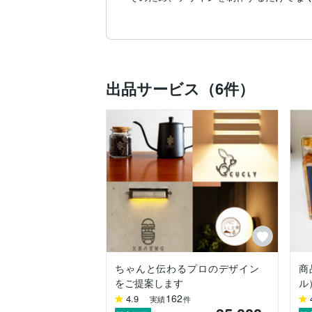
デザインに関するご質問や疑問など、どう
⚫︎沿革

・視覚伝達デザインを修学後、広告代理系
・その後、デザイン制作会社の法人を設立
出品サービス（6件）
・現在はフリーランスとして、商業デザイ
また、コピーライター・カメラマン・映像
どうぞよろしくお願いいたします。
ちゃんと伝わるプロのデザイン
商
をご提案します
ル
162
4.9
実績
件