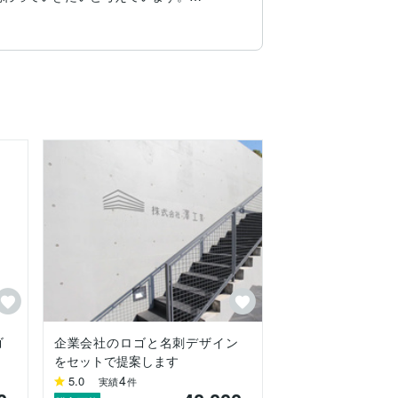
ーケティング等）に携わりました

ら、幅広い制作業務に携わっています。

ゴ
企業会社のロゴと名刺デザイン
をセットで提案します
4
5.0
実績
件