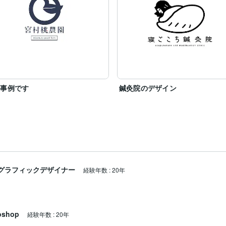
作事例です
鍼灸院のデザイン
グラフィックデザイナー
経験年数
:
20年
oshop
経験年数
:
20年