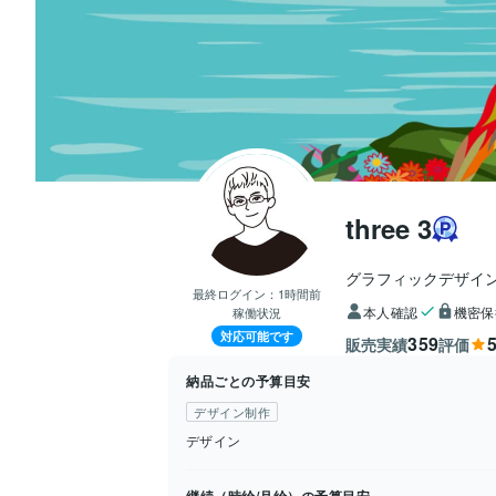
three 3
グラフィックデザイ
最終ログイン：
1時間前
本人確認
機密保
稼働状況
対応可能です
359
5
販売実績
評価
納品ごとの予算目安
デザイン制作
デザイン