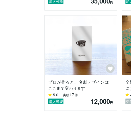
35,000
購入可能
購
円
プロが作ると、名刺デザインは
全
ここまで変わります
に
17
5.0
実績
件
12,000
購入可能
受
円