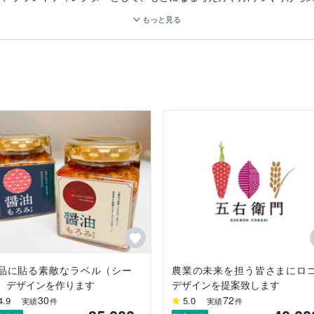
もっと見る
ぞお気軽にお問い合わせ下さい。

列会社で商業デザイン全般（広告デザイン、グラフィックデザイン、マ
し、約10年弱ほどに経営に従事した後に法人の経営陣から退きました

ン全般の制作を行っています。

クリエイター・プログラマーなど、各分野のクリエイターと連携しなが
品に貼る素敵なラベル（シー
農業の未来を担う皆さまにロ
）デザインを作ります
デザインを提案致します
30
72
4.9
5.0
実績
件
実績
件