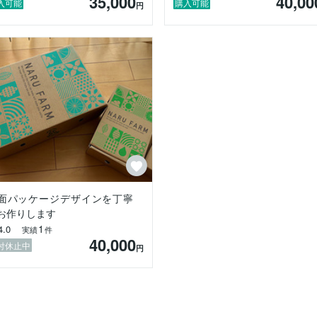
35,000
40,00
入可能
購入可能
円
面パッケージデザインを丁寧
お作りします
1
4.0
実績
件
40,000
付休止中
円