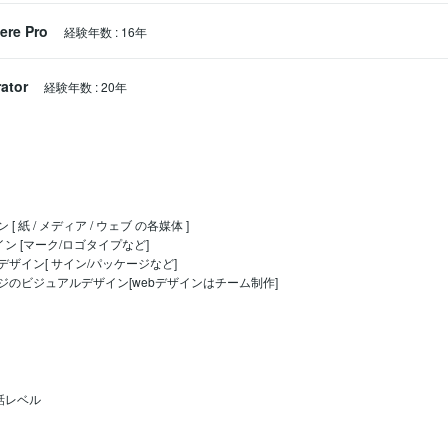
ere Pro
経験年数
:
16年
rator
経験年数
:
20年
 紙 / メディア / ウェブ の各媒体 ]

ザイン [マーク/ロゴ​タイプなど]

ザイン[ サイン/パッケージなど]​

ジのビジュアルデザイン[webデザインはチーム制作]
話レベル