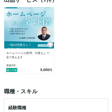
【私の特徴】

・基本的に全肯定のスタンスです。否定から活力は生ま
れないと考えています。

・必要に応じて資料などを作成します。たたき台として
使っていただけています。

・思想的な偏りなくお話しします。当然ですが勧誘など
の行為は行いません。

ホームページの質問、忖度なしで
今まで教えていた方からも「相談しやすい／話しやす
全て答えます
い」と言われています。

0
実績
件
5,000
お気軽にご相談ください。

円
購入可能
職種・スキル
経験職種