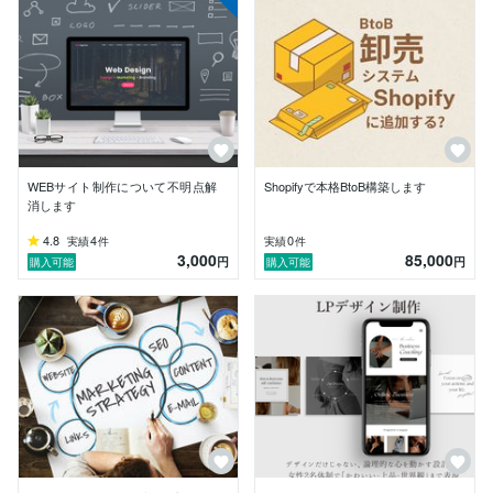
・マーケティングのことも考えた、デザイン性のあるE
Cサイトのデザイン・構築（Shopify）

・訴求性のあるデザイン画像の作成

・マーケティングディレクターとして培った市場分析、
競合分析、サイト分析

・マーケティング戦略立案のためのペルソナ、コミュニ
ケーションフローの整理（相談しつつ一緒に対応しま
す）

etc.

WEBサイト制作について不明点解
Shopifyで本格BtoB構築します
消します
【ライフスタイル】

4.8
4
0
実績
件
実績
件
現在旅をしながらお仕事をさせていただいておりますた
3,000
85,000
円
円
購入可能
購入可能
め、電波の通じない場所にいる可能性や長期でお休みを
いただく場合もございますこと、ご了承の上ご依頼を承
らせていただけますと幸いです。

お気軽にメッセージにてご相談ください♪