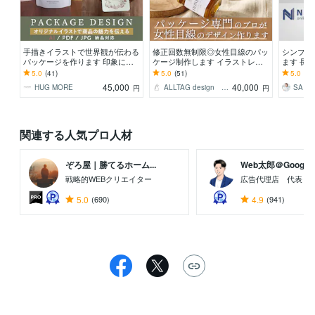
手描きイラストで世界観が伝わる
修正回数無制限◎女性目線のパッ
シンプル
パッケージを作ります 印象に残
ケージ制作します イラストレー
ます 長
る温かみのあるパッケージデザイ
ターとしても活動する女性デザイ
会社の顔
5.0
(41)
5.0
(51)
5.0
(10
ンをご提案します
ナーが提案します
45,000
40,000
HUG MORE
ALLTAG design アルターク
円
円
関連する人気プロ人材
ぞろ屋｜勝てるホーム...
Web太郎＠Goog...
戦略的WEBクリエイター
広告代理店 代表＆
5.0
(690)
4.9
(941)