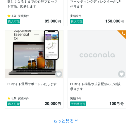
欲しくなる！までの心理プロセス
マーケティングディレクターがLP
を言語、図解します
作ります
4.3
5
0
実績
件
実績
件
85,000
150,000
円
円
購入可能
購入可能
ECサイト運用サポートいたします
ECサイト構築や広告配信のご相談
承ります
5.0
4
1
実績
件
実績
件
20,000
100
円
円
/分
購入可能
予約受付可
もっと見る