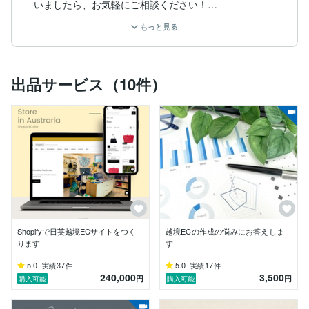
いましたら、お気軽にご相談ください！

もっと見る
また、STUDIOを活用したWEBサイト、LPの制作も行
なっています。

戦略の立案やデジタル広告も強みとしているので、集客
出品サービス（10件）
面でのご相談もお受け可能です。

【とことん相談できる！】

丁寧なヒアリングと分析を心掛けており、高い評価をい
ただいております！ご要望内容の難易度が高くても、解
決策をとことん話し合って最適解を導くことを心がけて
おります。

【ユニークで長く愛される...】

ハンドメイドの革製品やジーンズのような、ご利用者様
のことをとことん考え、ご依頼者様と一緒につくること
を、WEBやデジタルの世界にも反映をしていきたいと
Shopifyで日英越境ECサイトをつく
越境ECの作成の悩みにお答えしま
思っております。

ります
す
また、作るだけではなく、その後の運用・集客のことま
5.0
37
5.0
17
実績
件
実績
件
240,000
3,500
で考え対応をさせていただかかとを心がけております。

円
円
購入可能
購入可能
【得意分野】
