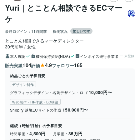
Yuri｜とことん相談できるECマー
ケ
最終ログイン：
11時間前
稼働状況
忙しいです
とことん相談できるマーケディレクター
30代前半
女性
本人確認
機密保持契約(NDA)
インボイス発行事業者
未登録
104
4.9
165
販売実績
評価
フォロワー
納品ごとの予算目安
デザイン制作
10,000円〜
グラフィックデザイン・名刺デザイン・ロゴ
Web制作・HP作成・EC構築
150,000円〜
Shopify 越境ECサイトの作成
継続（時給/月給）の予算目安
4,500円
35万円
時間単価：
月単価：