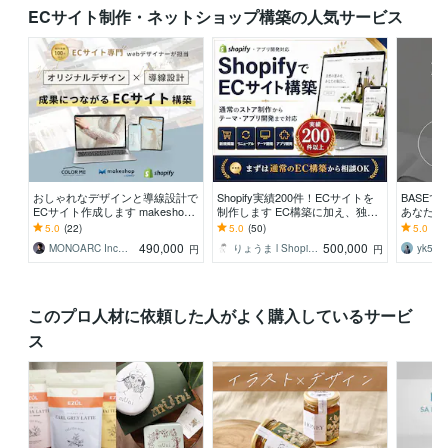
ECサイト制作・ネットショップ構築の人気サービス
おしゃれなデザインと導線設計で
Shopify実績200件！ECサイトを
BASE
ECサイト作成します makesho
制作します EC構築に加え、独自
あなただ
p・Shopify・カラーミー構築パー
アプリ開発で「できない」を解決
で表現し
5.0
(22)
5.0
(50)
5.0
(39
トナー
490,000
500,000
MONOARC Inc｜ ECサイト制作
りょうま l Shopifyエンジニア
yk56_
円
円
このプロ人材に依頼した人がよく購入しているサービ
ス