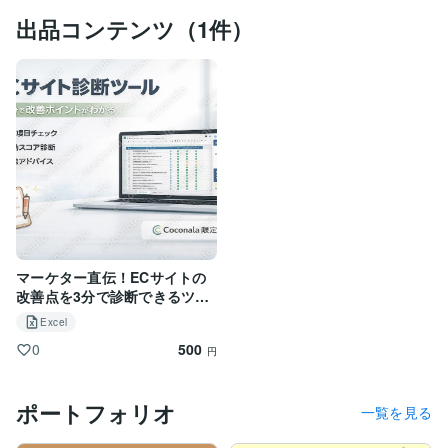
出品コンテンツ（1件）
マーケター直伝！ECサイトの
改善点を3分で診断できるツー
ルを提供します。
Excel
500
0
円
ポートフォリオ
一覧を見る