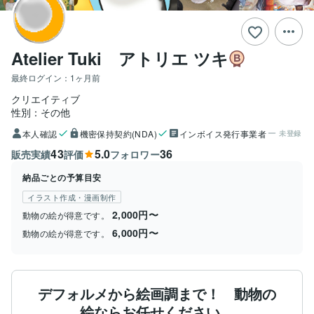
Atelier Tuki アトリエ ツキ
最終ログイン：
1ヶ月前
クリエイティブ
性別：その他
本人確認
機密保持契約(NDA)
インボイス発行事業者
未登録
43
5.0
36
販売実績
評価
フォロワー
納品ごとの予算目安
イラスト作成・漫画制作
2,000円〜
動物の絵が得意です。
6,000円〜
動物の絵が得意です。
デフォルメから絵画調まで！ 動物の
絵ならお任せください。