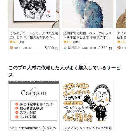
うちの子ペットをモノクロ似顔絵
透明水彩で動物、ペットのイラス
オイルパ
にします 犬・猫のお写真をシン
トを手描きします 手描きの水彩
絵お描き
プルでおしゃれなモノクロイラス
画のイラスト原画を、ご自宅やプ
パステル
5.0
(16)
5.0
(391)
5.0
(36
トに
レゼント用に
レゼント
5,000
3,500
uchi no coco
MUTSUKI watercolor
ひらや
円
円
このプロ人材に依頼した人がよく購入しているサービ
ス
5名まで★WordPressブログ制作
シンプルなタッチのかわいい似顔