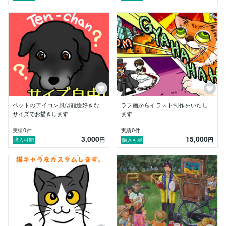
ペットのアイコン風似顔絵好きな
ラフ画からイラスト制作をいたし
サイズでお描きします
ます
0
0
実績
件
実績
件
3,000
15,000
円
円
購入可能
購入可能