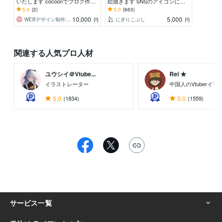
いたします cocoonでブログ作
絵描きます SNSのアイコンに大
成！※他テーマでも可能です
人気！可愛くて似ているシンプル
5.0
(2)
5.0
(663)
な似顔絵！
10,000
5,000
WEBデザイン制作チーム デザインラボ
にぎりこぷし
円
円
関連する人気プロ人材
ユウシイ＠Vtube...
Rei ★
イラストレーター
中国人のVtuberイ
5.0
(1834)
5.0
(1559)