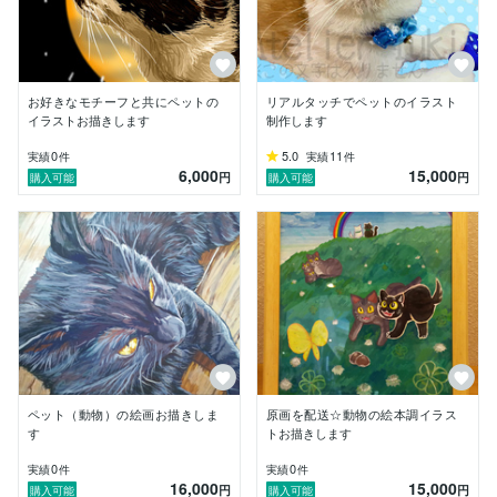
あなたのイメージを基に、かわいい絵本のワンシーンの
ような、また幻想的な神話のワンシーンのような絵をお
届けします。

筆文字：書道を習った10年の経験を生かし、温かみの
お好きなモチーフと共にペットの
リアルタッチでペットのイラスト
ある手書き風の筆文字を制作。イベントロゴや映画テロ
イラストお描きします
制作します
ップなど、個性的な文字で作品を彩ります。

0
5.0
11
実績
件
実績
件
6,000
15,000
実績・信頼のポイント

円
円
購入可能
購入可能
美術系の学校を卒業後、展示やグッズ販売などアート活
動を続けてきました。

入選・入賞歴など

第一回バトルオブアートスローン　準優勝（初出品）

第十次　映画事変　3分映画宴　ノミネート（初出品）

第26回PAC大賞　大賞受賞（初出品）

第67回鳥取県美術展覧会　受賞候補作品（初出品）

動物イラストも、物語性のある絵画も、Atelier Tukiにお
任せください！

ペット（動物）の絵画お描きしま
原画を配送☆動物の絵本調イラス
あなたの想いをカタチにするお手伝いを、心から楽しみ
す
トお描きします
にしています♪

0
0
実績
件
実績
件
16,000
15,000
円
円
購入可能
購入可能