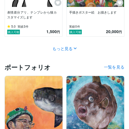
表情差分アリ、テンプレから猫カ
手描きポスター絵 お描きします
スタマイズします
5.0
3
0
実績
件
実績
件
1,500
20,000
円
円
購入可能
購入可能
もっと見る
ポートフォリオ
一覧を見る