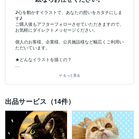
♪心を動かすイラストで、あなたの想いをカタチにしま
す♪

ご購入後もアフターフォローさせていただきますので、
お気軽にダイレクトメッセージください。

個人のお客様、企業様、公共施設様など幅広くご利用い
ただいています。

★どんなイラストを描くの？

ペットの似顔絵：猫、犬、ハムスター、金魚、鳥…大好
もっと見る
きな動物たちと長年暮らしてきた経験を活かし、愛らし
いデフォルメ風やリアルなタッチで、あなたの大切な家
族を心温まるイラストに！

出品サービス（14件）
動物以外のイラスト・絵画（手描き限定）：厚みのある
アクリル画で、人物、風景、ファンタジーなど、幅広い
ご要望に対応します。

ブラックユーモアやダークな世界観の中に希望やヒュー
マニズムを織り交ぜた、独自の物語性のある作品を作っ
てきました。

物語性のある絵の制作もぜひご相談ください。
