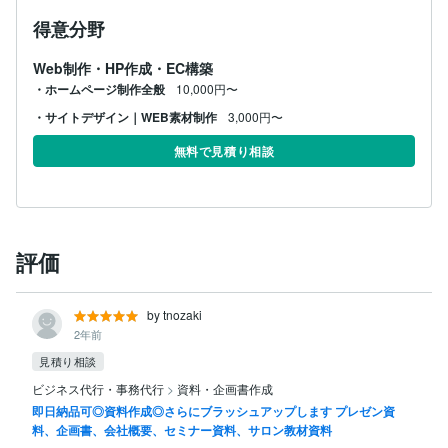
得意分野
Web制作・HP作成・EC構築
・ホームページ制作全般
10,000円〜
・サイトデザイン｜WEB素材制作
3,000円〜
無料で見積り相談
評価
by tnozaki
2年前
見積り相談
ビジネス代行・事務代行
>
資料・企画書作成
即日納品可◎資料作成◎さらにブラッシュアップします プレゼン資
料、企画書、会社概要、セミナー資料、サロン教材資料