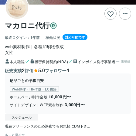
マカロニ代行
最終ログイン：
1年前
稼働状況
対応可能です
web素材制作｜各種印刷物作成
女性
本人確認
機密保持契約(NDA)
インボイス発行事業者
未登録
2
5.0
4
販売実績
評価
フォロワー
納品ごとの予算目安
Web制作・HP作成・EC構築
10,000円〜
ホームページ制作全般
3,000円〜
サイトデザイン｜WEB素材制作
スケジュール
現在フリーランスのため深夜でもお気軽にDM下さ...
もっと見る