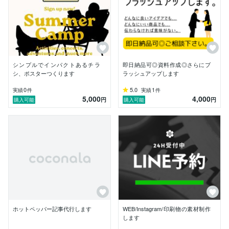
シンプルでインパクトあるチラ
即日納品可◎資料作成◎さらにブ
シ、ポスターつくります
ラッシュアップします
0
5.0
1
実績
件
実績
件
5,000
4,000
円
円
購入可能
購入可能
ホットペッパー記事代行します
WEB/Instagram/印刷物の素材制作
します