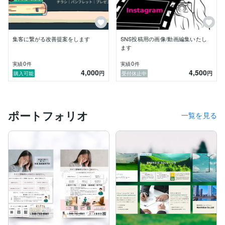
集客に繋がる改善提案をします
SNS投稿用の画像/動画編集いたし
ます
0
0
実績
件
実績
件
4,000
4,500
円
円
購入可能
受付休止中
ポートフォリオ
一覧を見る