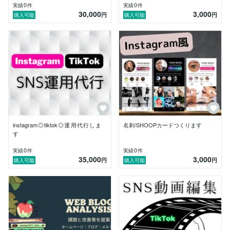
0
0
実績
件
実績
件
30,000
3,000
円
円
購入可能
購入可能
instagram◎tiktok◎運用代行しま
名刺/SHOOPカードつくります
す
0
0
実績
件
実績
件
35,000
3,000
円
円
購入可能
購入可能