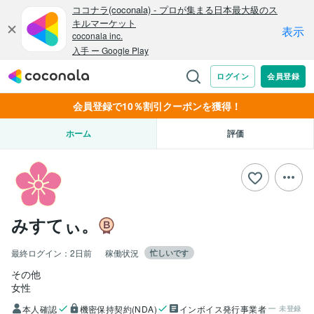
会員登録で10％割引クーポンを獲得！
ホーム
評価
みすてぃ。
最終ログイン：
2日前
稼働状況
忙しいです
その他
女性
本人確認
機密保持契約(NDA)
インボイス発行事業者
未登録