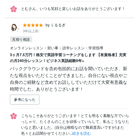
とむさん、いつも笑顔と楽しいお話をありがとうございます！
by くるるぎ
3年以上前
見積り相談
オンラインレッスン・習い事
>
語学レッスン・学習指導
3ヶ月7.5万円！格安で英語学習コーチングをします 【有資格者】充実
の月240分レッスン！ビジネス英語経験8年+
バックグラウンドを含め包括的にお話を聞いていただき、新
たな視点をいただくことができました。自分にない視点やご
自身のご経験など含めてお話ししていただけて大変有意義な
時間でした。ありがとうございます！
参考になった
こちらこそありがとうございます！とても明るく素敵な方でいら
っしゃり、たくさんのことを頑張っていらして、私もこうなりた
いなと思いました。(自分は根暗なので難易度高いですが)また
色々とお話聞かせてください...
続きを読む