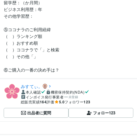
留学歴：（か月間）

ビジネス利用歴：年

その他学習歴：

⑤ココナラのご利用経緯

（　）ランキング順

（　）おすすめ順

（　）ココナラで「」と検索

（　）その他「」

⑥ご購入の一番の決め手は？
みすてぃ。
本人確認
機密保持契約(NDA)
インボイス発行事業者
未登録
総販売実績
164
評価
5.0
フォロワー
123
出品者に質問
フォロー
123