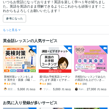
いつもお世話になっております！英語を楽しく学べ１年が経ちまし
た。英語を英語のまま理解できるようにこれからも頑張ります！こ
れからもよろしくお願いいたします！
参考になった
もっと見る
英会話レッスンの人気サービス
満枠対応中
英検対策レッスンをしま
週1回お手軽英語コーチン
月8回のレッスンであなた
す 英作文・面接（3級・準
グします 課題＋ビデオカ
の英語力を上げていきま
2級・2級・準1級）・S-C
ウンセリングで質疑応答
す 忙しい私にもできる！
5.0
(70)
5.0
(63)
5.0
(33)
BTも対応
＋軌道修正
ムリなく続ける日常英会
5,000
5,000
27,000
話レッスン
雨宮 大和｜英語の家庭教師／個別指導
フジワラサチヨ
Kaneケイン 初心者のための英会話講師
円
/50分
円
/60分
円
/90分
お気に入り登録が多いサービス