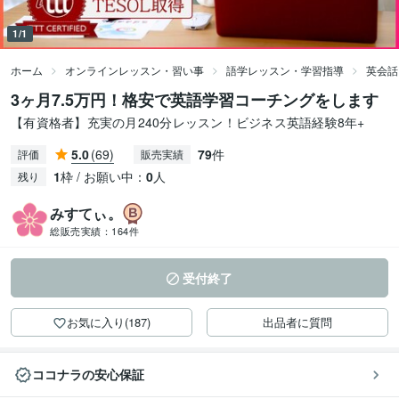
1/1
ホーム
オンラインレッスン・習い事
語学レッスン・学習指導
英会話
3ヶ月7.5万円！格安で英語学習コーチングをします
【有資格者】充実の月240分レッスン！ビジネス英語経験8年+
5.0
(69)
79
件
評価
販売実績
1
枠 / お願い中：
0
人
残り
みすてぃ。
総販売実績：
164件
受付終了
お気に入り(187)
出品者に質問
ココナラの安心保証