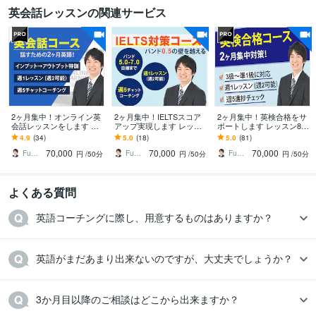
英会話レッスンの関連サービス
2ヶ月集中！オンライン英
2ヶ月集中！IELTSスコア
2ヶ月集中！英検合格をサ
会話レッスンをします レ
アップ実現します レッス
ポートします レッスン8回
ッスン8回＋週5回チャッ
ン8回＋週5回進捗チェッ
＋週5回進捗チェック /3
4.9
(34)
5.0
(18)
5.0
(81)
トコーチングで寄り添い
クの寄り添い英語学習サ
級〜準1級/ 英語学習
70,000
70,000
70,000
英語サポート
ポート
Fumi 英語習慣化のプロ
Fumi 英語習慣化のプロ
Fumi 英語習慣化のプロ
円
/50分
円
/50分
円
/50分
よくある質問
英語コーチングに際し、用意するものはありますか？
英語がまだあまり出来ないのですが、大丈夫でしょうか？
3か月目以降のご相談はどこから出来ますか？