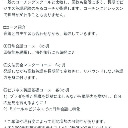
一般のコーチングスクールと比較し、回数も格段に多く、長期でビ
ジネス英語経験のあるコーチが指導します。コーチングとレッスン
で担当が変わることもありません。

□コース紹介

宿題と自主学習も合わせながら、勉強していきます。

①日常会話コース　3か月

四技能を網羅し、海外旅行にも気軽に♪

②文法完全マスターコース　6ヶ月

発話しながら高校英語を長期間で定着させ、リバウンドしない英語
力を身に付けます。

③ビジネス英語基礎コース　各3か月

1）プラダを着た悪魔を題材に楽しみながら単語力を増やし、自分
の意見を言えるように！　

2）Eメールやビジネスでの日常会話に特化

＊ご希望や理解度によって期間増加の可能性があります。

＊各2,000円程度の市販テキストが1-2冊ほど必要になります。
