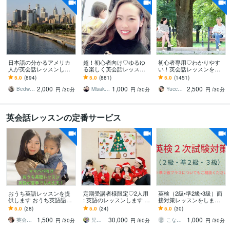
日本語の分かるアメリカ
超！初心者向け♡ゆるゆ
初心者専用♡わかりやす
人が英会話レッスンしま
る楽しく英会話レッスン
い！英会話レッスンをし
す アメリカ出身でTEFL有
します あなたのペースで
ます 英会話の約8割は中学
5.0
(894)
5.0
(881)
5.0
(1451)
資格者が生きた英語を教
ゆるゆる英会話レッスン
英語！ゲーム感覚のメソ
2,000
1,000
2,500
えますよ
♡
ッドで楽しく上達♪
Bedwards13
Misaki_ Michelle
Yucca（ゆっか）
円
/30分
円
/30分
円
/30分
英会話レッスンの定番サービス
おうち英語レッスンを提
定期受講者様限定♡2人用
英検（2級•準2級•3級）面
供します おうち英語語り
: 英語のレッスンします L
接対策レッスンをします
かけフレーズ増やしませ
et’s have fun together!!!
初めての英検面接でも大
5.0
(28)
5.0
(24)
5.0
(30)
んか？？
丈夫！わかるまで丁寧に
1,500
30,000
1,000
レッスンします！
英会話講師Sakurako
児童英語教師 AIMI
こなつ572
円
/30分
円
/60分
円
/30分