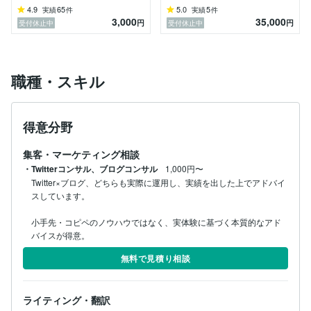
4.9
65
5.0
5
実績
件
実績
件
3,000
35,000
円
円
受付休止中
受付休止中
職種・スキル
得意分野
集客・マーケティング相談
・Twitterコンサル、ブログコンサル
1,000円〜
Twitter×ブログ、どちらも実際に運用し、実績を出した上でアドバイ
スしています。

小手先・コピペのノウハウではなく、実体験に基づく本質的なアド
バイスが得意。
無料で見積り相談
ライティング・翻訳