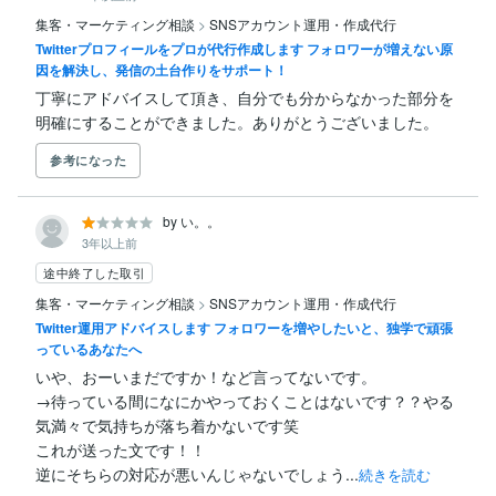
集客・マーケティング相談
>
SNSアカウント運用・作成代行
Twitterプロフィールをプロが代行作成します フォロワーが増えない原
因を解決し、発信の土台作りをサポート！
丁寧にアドバイスして頂き、自分でも分からなかった部分を
明確にすることができました。ありがとうございました。
参考になった
by い。。
3年以上前
途中終了した取引
集客・マーケティング相談
>
SNSアカウント運用・作成代行
Twitter運用アドバイスします フォロワーを増やしたいと、独学で頑張
っているあなたへ
いや、おーいまだですか！など言ってないです。

→待っている間になにかやっておくことはないです？？やる
気満々で気持ちが落ち着かないです笑

これが送った文です！！

逆にそちらの対応が悪いんじゃないでしょう...
続きを読む