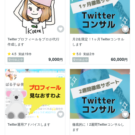
Twitterプロフィールをプロが代行
月2名限定！1ヶ月Twitterコンサル
作成します
します
4.5
19
5.0
2
実績
件
実績
件
9,000
60,000
円
円
受付休止中
受付休止中
Twitter運用アドバイスします
徹底的に！2週間Twitterコンサルし
ます