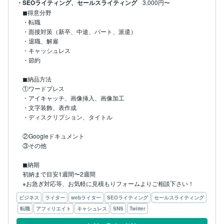
・SEOライティング、セールスライティング
3,000円〜
◼︎得意分野

・転職

・面接対策（新卒、中途、パート、派遣）

・退職、解雇

・キャッシュレス

・節約

◼︎納品方法

①ワードプレス

・アイキャッチ、画像挿入、画像加工

・文字装飾、表作成

・ディスクリプション、タイトル

②Googleドキュメント

③その他

◼︎納期

初納まで目安1週間〜2週間

※お急ぎ対応等、お気軽に見積もりフォームよりご相談下さい！
ビジネス
ライター
webライター
SEOライティング
セールスライティング
転職
アフィリエイト
キャシュレス
SNS
Twitter