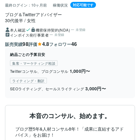
最終ログイン：
10ヶ月前
稼働状況
対応可能です
ブログ＆Twitterアドバイザー
30代後半
女性
本人確認
機密保持契約(NDA)
未登録
インボイス発行事業者
未登録
98
4.8
46
販売実績
評価
フォロワー
納品ごとの予算目安
集客・マーケティング相談
1,000円〜
Twitterコンサル、ブログコンサル
ライティング・翻訳
3,000円〜
SEOライティング、セールスライティング
本音のコンサル、始めます。
ブログ歴5年&人材コンサル8年！「成果に直結するアド