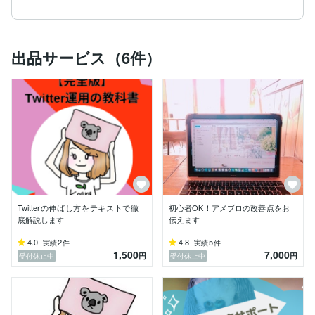
出品サービス（6件）
Twitterの伸ばし方をテキストで徹
初心者OK！アメブロの改善点をお
底解説します
伝えます
4.0
2
4.8
5
実績
件
実績
件
1,500
7,000
円
円
受付休止中
受付休止中