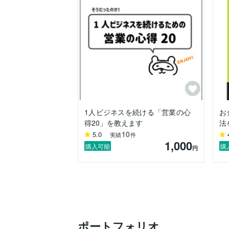
1人ビジネスを続ける「営業の心
お
得20」を教えます
法
10
5.0
実績
件
1,000
購入可能
購
円
ポートフォリオ