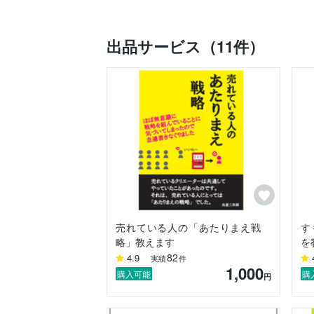
「すもーるメーカーぐらし」になりました
この経験を書いた著書は

Amazonさんで1位になりました(新規ビジ
出品サービス（11件）
「好きなモノづくりで稼ぎたい人」の役に
そして見たこともないような商品が

世に出るお手伝いができれば

こんなにうれしいことはありません。

「好きなモノをつくって売れる」を実現さ
よろしくお願いします。

商品や活動実績は「すもーるメーカーぐら
サイトをご覧ください。
売れている人の「あたりまえ戦
す
略」教えます
を
82
4.9
実績
件
1,000
購入可能
購
円