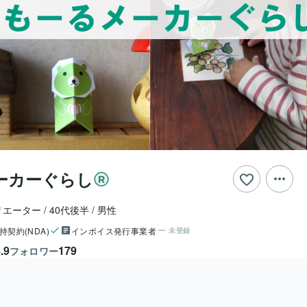
ーカーぐらし
リエーター
40代後半
男性
持契約(NDA)
インボイス発行事業者
未登録
.9
179
フォロワー