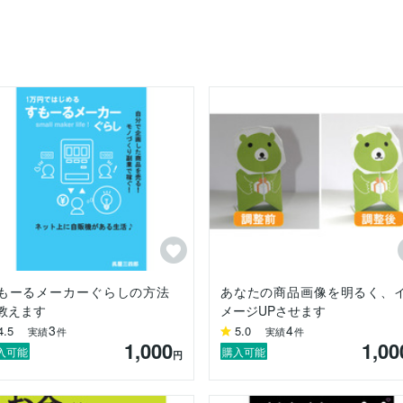
。

ネス企業)

立ちたい。

せましょう！

し」

もーるメーカーぐらしの方法
あなたの商品画像を明るく、
教えます
メージUPさせます
3
4
4.5
5.0
実績
件
実績
件
1,000
1,00
入可能
購入可能
円