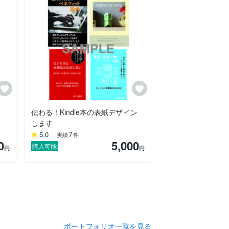
ト
伝わる！Kindle本の表紙デザイン
します
7
5.0
実績
件
0
5,000
購入可能
円
円
ポートフォリオ一覧を見る