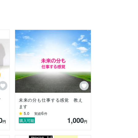
イ
未来の分も仕事する感覚 教え
ます
6
5.0
実績
件
0
1,000
購入可能
円
円