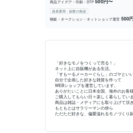
500円〜
商品アイデア・印刷・DTP
資産運用・副業の相談
500
物販・オークション・ネットショップ運営
「好きなモノをつくって売る！」

ネット上に自販機がある生活。

「すもーるメーカーぐらし」のゴヤといい
自分で企画した好きな雑貨を作って

WEBショップを運営しています。

ありがたいことに日本全国、海外のお客様
ご購入してもらい日々楽しく暮らしていま
商品は雑誌・メディアにも取り上げて頂き
もともとはサラリーマンの傍ら

ただただ好きな、偏愛溢れるモノづくり副
たった1万円からはじめたモノづくりが

気づけば100万円越えと膨らんでいきまし
そして、 ネット上に自販機がある
