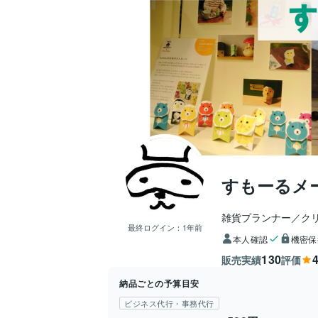
すもーるメ
雑貨プランナー／ク
最終ログイン：
1年前
本人確認
機密保
130
4
販売実績
評価
納品ごとの予算目安
ビジネス代行・事務代行