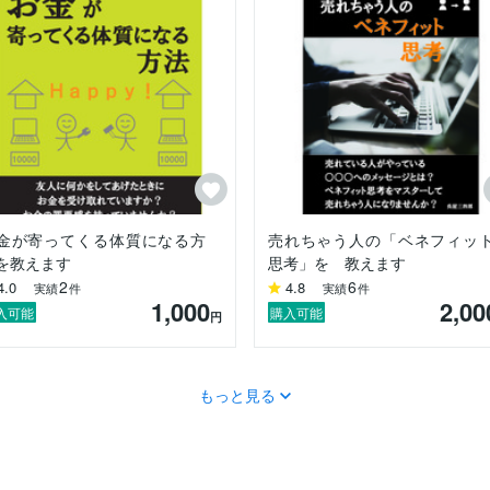
金が寄ってくる体質になる方
売れちゃう人の「ベネフィッ
を教えます
思考」を 教えます
2
6
4.0
4.8
実績
件
実績
件
1,000
2,00
入可能
購入可能
円
もっと見る