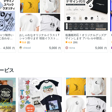
シャツ制作い
おしゃれなオリジナルイラストT
低価格対応！オリジナルグッズデ
に合わせて
シャツ作ります 現役イラストレ
ザインします アパレルや部活、
ーターが作るシンプルで印象に残
企業、イベント等のグッズを制作
5.0
(2)
4.9
(39)
るグッズデザイン
しませんか
4,500
5,000
5,000
eonsignTokyo
chicod
4cna
円
円
円
ービス