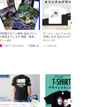
P&P風デザイン制作+自社プリン
Tシャツ・ユニフォームデザイン
オリジナルTシ
ト納品までします 物販・販促・
作成します あなたのデザインを
ン承ります プ
キャンペーン配布用として
具現化します！オリジナルデザイ
プロがプロ向け
4.9
(25)
4.9
(17)
5.0
(239)
ンを作ろう！
プします。
7,000
5,000
EWEST NeonsignTokyo
ssdesigh
PJMS and CO
円
円