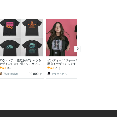
アウトドア・音楽系のTシャツを
インディー/メジャーバンド担当
感度の高いオシ
デザインします 横ノリ、サブカ
歴有！デザインします カッコい
ロゴをデザイン
ルチャー感のあるグラフィックを
いtシャツ、グッズ、ロゴ、CDジ
レル御用達デザ
5.0
(5)
5.0
(15)
4.9
(131)
制作します
ャケット作成します！
デザイン"作成し
130,000
40,000
Watermelon
アラオヒカル
H D STUDIO
円
円