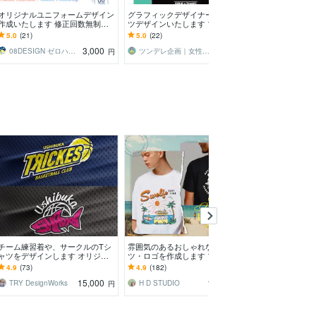
オリジナルユニフォームデザイン
グラフィックデザイナーがTシャ
ストリート出身
作成いたします 修正回数無制
ツデザインいたします プレゼン
ルデザインしま
限！納得いくまでデザイン作成を
トにも！世界で１つだけのグッズ
オリジナルブラ
5.0
(21)
5.0
(22)
5.0
(12)
お手伝いします！
制作お手伝いいたします
でサポート！
3,000
8,500
08DESIGN ゼロハチデザイン
ツンデレ企画｜女性向け専門デザイナー
ヒトトキ企画
円
円
チーム練習着や、サークルのTシ
雰囲気のあるおしゃれなTシャ
オリジナルTシャ
ャツをデザインします オリジナ
ツ・ロゴを作成します プロのア
ーカーやロンT
ルのチームロゴの作成もいたしま
パレルデザイナーが際限なくオシ
インであなただ
4.9
(73)
4.9
(182)
4.9
(140)
す。
ャレにデザインします。
15,000
18,000
TRY DesignWorks
H D STUDIO
円
円