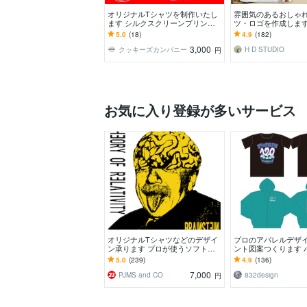
オリジナルTシャツを制作いたし
雰囲気のあるおしゃ
ます シルクスクリーンプリン
ツ・ロゴを作成します
ト、DTFプリントお選びいただけ
パレルデザイナーが
5.0
(18)
4.9
(182)
ます。
ャレにデザインしま
3,000
クッキーズカンパニー
H D STUDIO
円
お気に入り登録が多いサービス
オリジナルTシャツなどのデザイ
プロのアパレルデザ
ン承ります プロが使うソフトで
ント図案つくります 
プロがプロ向けにブラッシュアッ
イドル、大手アパレ
5.0
(239)
4.9
(136)
プします。
あり！
7,000
PJMS and CO
832design
円