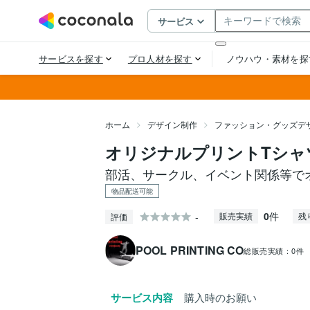
ホーム
デザイン制作
ファッション・グッズデ
オリジナルプリントTシャ
部活、サークル、イベント関係等で
物品配送可能
0
件
-
販売実績
残
評価
POOL PRINTING CO
総販売実績：
0件
サービス内容
購入時のお願い