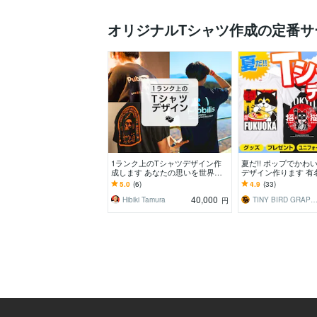
オリジナルTシャツ作成の定番サ
1ランク上のTシャツデザイン作
夏だ!! ポップでかわ
成します あなたの思いを世界で
デザイン作ります 有
一つだけの作品に！！
作実績多数! あなた
5.0
(6)
4.9
(33)
ンを制作します。
40,000
Hibiki Tamura
TINY BIRD GRAPHI
円