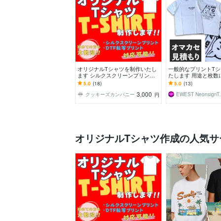
オリジナルTシャツを制作いたし
一般的なプリントT
ます シルクスクリーンプリン
たします 用途と枚数
ト、DTFプリントお選びいただけ
最適案をご提案
5.0
(18)
5.0
(13)
ます。
3,000
クッキーズカンパニー
EWEST N
円
オリジナルTシャツ作成の人気サ