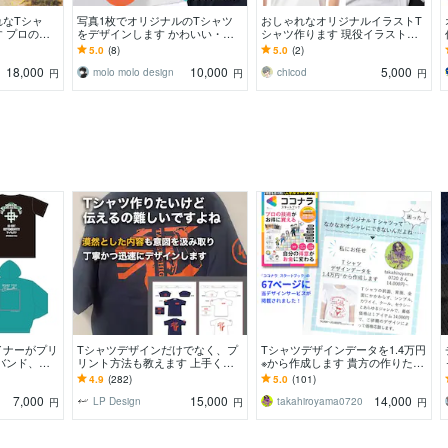
れなTシャ
写真1枚でオリジナルのTシャツ
おしゃれなオリジナルイラストT
 プロのア
をデザインします かわいい・面
シャツ作ります 現役イラストレ
際限なくオシ
白い・オシャレに着られるオンリ
ーターが作るシンプルで印象に残
5.0
(8)
5.0
(2)
す。
ーワンのグッズを！
るグッズデザイン
18,000
10,000
5,000
molo molo design
chicod
円
円
円
イナーがプリ
Tシャツデザインだけでなく、プ
Tシャツデザインデータを1.4万円
バンド、ア
リント方法も教えます 上手く伝
※から作成します 貴方の作りたい
ルと取引実績
えられなくても大丈夫、意図を汲
をデザイン。14000円※より作成
4.9
(282)
5.0
(101)
み取りご提案いたします
致します
7,000
15,000
14,000
LP Design
takahiroyama0720
円
円
円