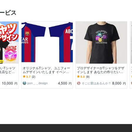
ービス
いいTシャツ
オリジナルTシャツ、ユニフォー
プロデザイナーがTシャツをデザ
名店など制
ムデザインいたします イベント
インします あなたの作りたいを
だけのデザイ
用やクラＴ、チームユニにも♪
アパレルデザイナーが形にしま
3.7
(2)
5.0
(9)
す！商用利用可
10,000
4,500
8,000
CS
pon＿＿design
そこに愛はあるんか？
円
円
円