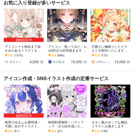
お気に入り登録が多いサービス
満枠対応中
アイコン〜１枚絵まで温
アイコン・歌ってみた・Li
可愛さに極振りしたイラ
かみのあるイラストを描
ve2D立ち絵等描きます ち
ストを制作いたします ★
きます ★ココナラ自体が
びキャラや配信用イラス
商用利用＆二次利用込
5.0
(1075)
5.0
(886)
5.0
(775)
初めての方も、お気軽に
ト等、幅広く制作してい
み！ミニキャラは小物２
4,500
15,000
15,000
ご相談ください♪★
ます！
点まで無料！★
黒豆ちゃ
茶木藍波
木野ねっこ
円
円
円
アイコン作成・SNSイラスト作成の定番サービス
満枠対応中
商用◎ゆるふわ透明感！
商用利用無料！バストア
ネオン風のポップな横顔
可愛い女の子イラスト描
ップ・立ち絵作成いたし
イラストお描きします あ
きます SNSアイコン、配
ます IRIAM対応作成可
なたの「好き！」をギュ
5.0
(51)
5.0
(27)
5.0
(138)