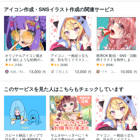
アイコン作成・SNSイラスト作成の関連サービス
オリジナルアイコン描き
アイコン、一枚絵☆立ち
商用OK 配信・SNS・活動
ます 似たような絵柄のア
絵、目を引くイラスト描
用イラストを制作します
イコンは嫌だなぁ…と思
きます イリアム、サム
商用OK 様々なタッチで
5.0
(133)
5.0
(338)
5.0
(638)
いませんか？
ネ、live2D、YouTube、歌
理想通りのアイコンお描
13,000
13,000
10,000
ってみたも
きいたします。
浅倉／Asakura
三笠える
ウヤ ユリコ
円
円
円
このサービスを見た人はこちらもチェックしています
スピード納品！ポップで
サムネやヘッダーに！キ
アイコン、一枚絵☆立ち
目を惹く人物×動物描きま
ラキラ華やかな一枚絵描
絵、目を引くイラスト描