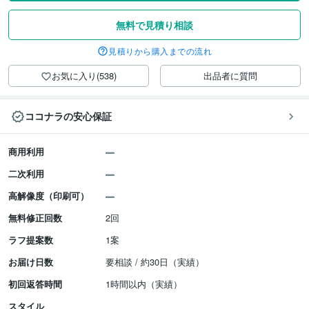
無料で見積り相談
見積りから購入までの流れ
お気に入り(538)
出品者に質問
ココナラの安心保証
商用利用
二次利用
高解像度（印刷可）
無料修正回数
2回
ラフ提案数
1案
お届け日数
要相談 / 約30日（実績）
初回返答時間
1時間以内（実績）
スタイル