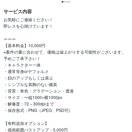
サービス内容
お気軽にご連絡ください！

即レスを心掛けています！

ーーー

【基本料金】10,000円

※案件の量に合わせて、価格は値上がりする可能性がございます。
予めご了承下さい！

・キャラクター一体

・通常等身orデフォルメ

・顔のアップもしくは肩上

・シンプルな装飾のない服装

・背景：単色・グラデーション・透過

・サイズ：〜縦1000×横1000px

・解像度：72～300dpiまで

・保存形式：PNG（JPEG、PSD可)

【有料追加オプション】

・描画範囲バストアップ：5,000円
