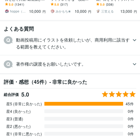
す 挿絵・動画・グッズな
きます 商用OK！淡くて可
きます イリアム、サム
5.0
(1341)
5.0
(317)
5.0
(338)
ど鮮やかな配色で個性を
愛い小物や背景、衣装の
ネ、live2D、YouTube、歌
10,000
10,000
13,000
出したい方へ
デザインも♪
ってみたも
hoppe（ほっぺ）
みかもち❀
三笠える
円
円
円
よくある質問
動画投稿用にイラストを依頼したいが、商用利用に該当す
る範囲を教えてください。
著作権の譲渡をお願いしたいです。
評価・感想（45件）- 非常に良かった
5.0
総合評価
星5 (非常に良かった)
45件
星4 (良かった)
0件
星3 (普通)
0件
星2 (悪かった)
0件
星1 (非常に悪かった)
0件