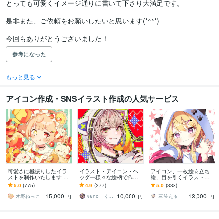
とっても可愛くイメージ通りに書いて下さり大満足です。

是非また、ご依頼をお願いしたいと思います(*^^*)

今回もありがとうございました！
参考になった
もっと見る
アイコン作成・SNSイラスト作成の人気サービス
可愛さに極振りしたイラ
イラスト・アイコン・ヘ
アイコン、一枚絵☆立ち
ストを制作いたします ★
ッダー様々な絵柄で作成
絵、目を引くイラスト描
商用利用＆二次利用込
します 商用可！似顔絵・
きます イリアム、サム
5.0
(775)
4.9
(277)
5.0
(338)
み！ミニキャラは小物２
ブログ・インスタ・動画
ネ、live2D、YouTube、歌
15,000
10,000
13,000
点まで無料！★
配信サムネ等用途様々！
ってみたも
木野ねっこ
96no くろの
三笠える
円
円
円