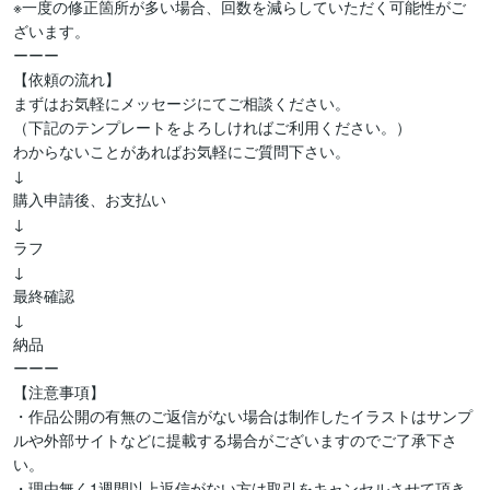
※一度の修正箇所が多い場合、回数を減らしていただく可能性がご
ざいます。

ーーー

【依頼の流れ】

まずはお気軽にメッセージにてご相談ください。

（下記のテンプレートをよろしければご利用ください。）

わからないことがあればお気軽にご質問下さい。

↓

購入申請後、お支払い

↓

ラフ

↓

最終確認

↓

納品

ーーー

【注意事項】

・作品公開の有無のご返信がない場合は制作したイラストはサンプ
ルや外部サイトなどに提載する場合がございますのでご了承下さ
い。

・理由無く1週間以上返信がない方は取引をキャンセルさせて頂き