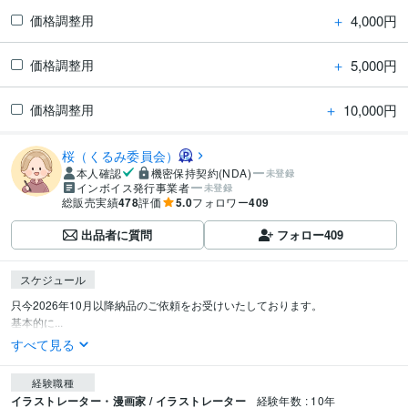
＋
4,000円
価格調整用
＋
5,000円
価格調整用
＋
10,000円
価格調整用
桜（くるみ委員会）
本人確認
機密保持契約(NDA)
未登録
インボイス発行事業者
未登録
総販売実績
478
評価
5.0
フォロワー
409
出品者に質問
フォロー
409
スケジュール
只今2026年10月以降納品のご依頼をお受けいたしております。

基本的に...
すべて見る
経験職種
イラストレーター・漫画家 / イラストレーター
経験年数 : 10年