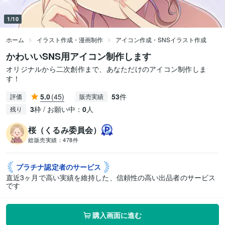
1/10
ホーム
イラスト作成・漫画制作
アイコン作成・SNSイラスト作成
かわいいSNS用アイコン制作します
オリジナルから二次創作まで、あなただけのアイコン制作しま
す！
5.0
(45)
53
件
評価
販売実績
3
枠 / お願い中：
0
人
残り
桜（くるみ委員会）
総販売実績：
478件
プラチナ認定者の
サービス
直近3ヶ月で高い実績を維持した、信頼性の高い出品者のサービス
です
購入画面に進む