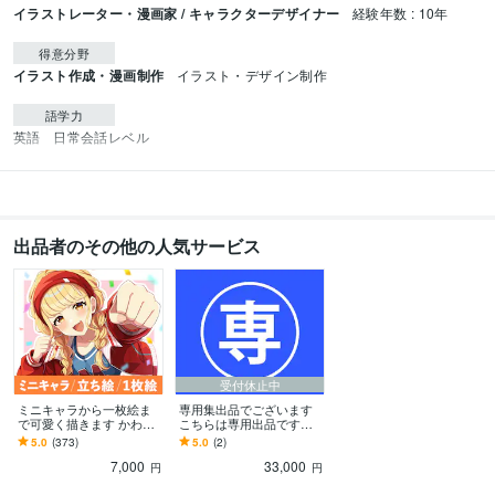
イラストレーター・漫画家 / キャラクターデザイナー
経験年数 : 10年
得意分野
イラスト作成・漫画制作
イラスト・デザイン制作
語学力
英語
日常会話レベル
出品者のその他の人気サービス
受付休止中
ミニキャラから一枚絵ま
専用集出品でございます
で可愛く描きます かわい
こちらは専用出品です。
く華やかな女の子イラス
ご対象者様以外のご購入
5.0
(373)
5.0
(2)
トが得意です。
はできません。
7,000
33,000
円
円