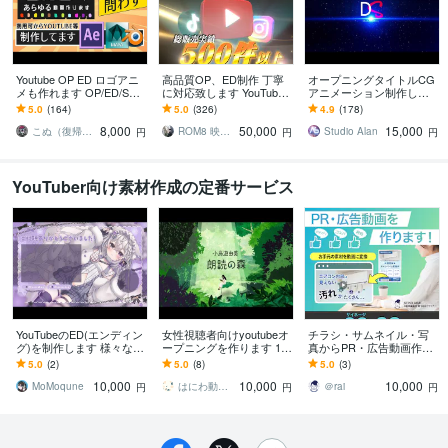
Youtube OP ED ロゴアニ
高品質OP、ED制作 丁寧
オープニングタイトルCG
メも作れます OP/ED/SV
に対応致します YouTube
アニメーション制作しま
G/Lottie/3D/LOGO/タイト
初心者からベテランまで
す 高評価はハイクオリテ
5.0
(164)
5.0
(326)
4.9
(178)
ル等
使える豊富なラインナッ
ィの証！サンプルあり！
8,000
50,000
15,000
プ
こぬ（復帰✨）
ROM8 映像クリエイター
Studio Alan
円
円
円
YouTuber向け素材作成の定番サービス
YouTubeのED(エンディン
女性視聴者向けyoutubeオ
チラシ・サムネイル・写
グ)を制作します 様々な系
ープニングを作ります 10
真からPR・広告動画作り
統の映像制作可能です！
秒以内でチャンネルの世
ます 【クオリティもコス
5.0
(2)
5.0
(8)
5.0
(3)
界観を表現します！
パも◎時短にも】お手元
10,000
10,000
10,000
の素材を動画に変換！
MoMoqune
はにわ動画制作
＠rai
円
円
円