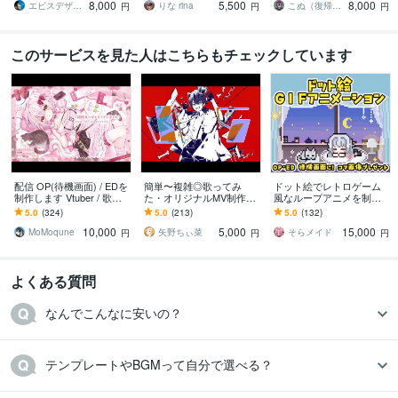
8,000
5,500
8,000
エビスデザイン
りな rina
こぬ（復帰✨）
円
円
円
このサービスを見た人はこちらもチェックしています
配信 OP(待機画面) / EDを
簡単〜複雑◎歌ってみ
ドット絵でレトロゲーム
制作します Vtuber / 歌い
た・オリジナルMV制作し
風なループアニメを制作
手 / YouTuber さん向け！
ます Vtuber・歌い手必
します 動画配信のOP.ED.
5.0
(324)
5.0
(213)
5.0
(132)
見！お任せ〜本家再現ま
待機画面、結婚式ムービ
10,000
5,000
15,000
で可能！
ー、SNSにも！
MoMoqune
矢野ちぃ菜
そらメイド
円
円
円
よくある質問
なんでこんなに安いの？
テンプレートやBGMって自分で選べる？