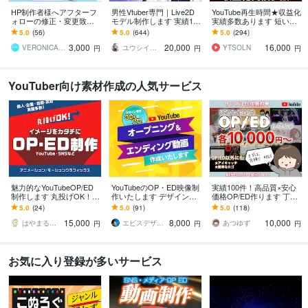
HP制作者様へアフターフ
男性Vtuber専門｜Live2D
YouTube再生時間★収益化
ォローの修正・変更致し
モデル制作します 実績17
実績多数あります 短い動
ます ホームページの修
00件以上｜全工程対応・
画の対応可。+1000～400
5.0
(56)
5.0
(644)
5.0
(294)
正・変更・追加等にご利
著作権譲渡込｜初心者も
0時間をご提供いたします
3,000
20,000
16,000
用ください。
安心
VERONICA（ヴェロニカ）
ユウシイ＠Vtuber制作
YTSOLN
円
円
円
YouTuber向け素材作成の人気サービス
魅力的なYouTubeOP/ED
YouTubeのOP・ED映像制
実績100件！高品質×安心
制作します 丸投げOK！デ
作いたします デザイン業
価格OP/ED作ります 丁寧
ザインが優れた、高品質
界のプロがブランドイメ
なヒアリングで理想の映
5.0
(24)
5.0
(91)
5.0
(118)
な動画をご提供！
ージづくりのお手伝い
像を形にします！
15,000
8,000
10,000
はやまるくん【動画・アニメーション制作】
エビスデザイン
あつゆず
円
円
円
お気に入り登録が多いサービス