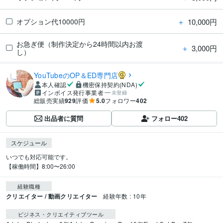
＋
10,000円
オプション代10000円
お急ぎ便（制作決定から24時間以内お渡
＋
3,000円
し）
YouTubeのOP＆ED専門店
本人確認
機密保持契約(NDA)
インボイス発行事業者
未登録
総販売実績
929
評価
5.0
フォロワー
402
出品者に質問
フォロー
402
スケジュール
いつでも対応可能です。

【稼働時間】8:00〜26:00
経験職種
クリエイター / 動画クリエイター
経験年数 : 10年
ビジネス・クリエイティブツール