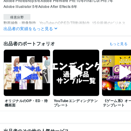
Adobe Photoshop:6年
Adobe Premiere Pro:10年
Final Cut Pro:7年
Adobe Illustrator:5年
Adobe After Effects:6年
得意分野
動画編集・映像制作
YouTubeのOP/ED/TR動画制作
15分前後のビジネス
出品者の実績をもっと見る
動画
動画
YouTube
映像制作
ビジネス
PR動画
動画編集・映像制作
SNSショート動画
出品者のポートフォリオ
もっと見る
オリジナルのOP・ED・待
YouTubeエンディングテン
《ゲーム系》オ
機画面
プレート
テンプレート
出品者のその他の人気サービス