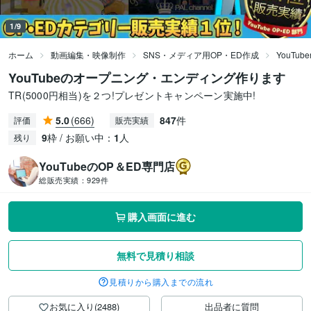
1/9
ホーム
動画編集・映像制作
SNS・メディア用OP・ED作成
YouTu
YouTubeのオープニング・エンディング作ります
TR(5000円相当)を２つ!プレゼントキャンペーン実施中!
5.0
(666)
847
件
評価
販売実績
9
枠 / お願い中：
1
人
残り
YouTubeのOP＆ED専門店
総販売実績：
929件
購入画面に進む
無料で見積り相談
見積りから購入までの流れ
お気に入り(2488)
出品者に質問