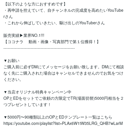
【以下のような方におすすめです】

・再申請を控えていて、自チャンネルの完成度を高めたいYouTube
rさん

・これから伸ばしていきたい、駆け出しのYouTuberさん

販売実績▶︎業界NO.1!!!

【ココナラ 　動画・画像・写真部門で第１位獲得！】

--------------------------------------------------

▼お願い

ご購入前に必ずDMにてメッセージをお願い致します。DMにて相談
なく先にご購入された場合はキャンセルできませんのでお気をつけ
ください。

▼当店オリジナル特典キャンペーン中

OPとEDをセットでご依頼の方限定でTR(場面切替)5000円相当を２
つプレゼントしています！

▼5000円〜90種類以上のOPとEDテンプレート一覧はこちら

https://youtube.com/playlist?list=PLAx6W1tW35LRG_QHB7wLarM