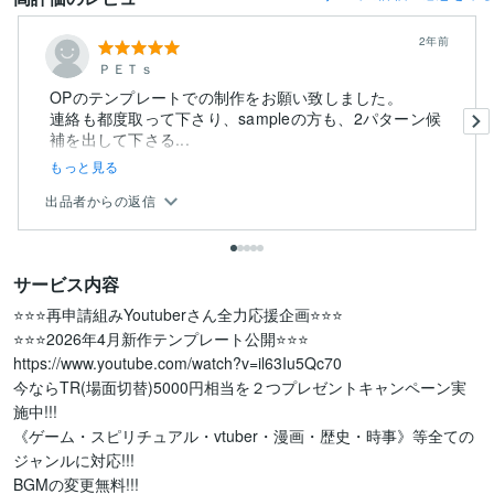
2年前
ＰＥＴｓ
OPのテンプレートでの制作をお願い致しました。
連絡も都度取って下さり、sampleの方も、2パターン候
補を出して下さる...
もっと見る
出品者からの返信
サービス内容
⭐️⭐️⭐️再申請組みYoutuberさん全力応援企画⭐️⭐️⭐️

⭐️⭐️⭐️2026年4月新作テンプレート公開⭐️⭐️⭐️

https://www.youtube.com/watch?v=il63Iu5Qc70

今ならTR(場面切替)5000円相当を２つプレゼントキャンペーン実
施中!!!

《ゲーム・スピリチュアル・vtuber・漫画・歴史・時事》等全ての
ジャンルに対応!!!

BGMの変更無料!!!
