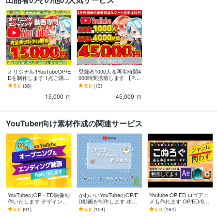
受付休止中
オリジナル!!YouTubeOP•E
登録者1000人＆再生時間4
Dを制作します 1点ご購入
000時間拡散します 【PR
で豪華トランジションを
O認定出品者】で"安
5.0
(38)
5.0
(13)
プレゼントします！
心""信頼"が実感できます
15,000
45,000
円
円
YouTuber向け素材作成の関連サービス
YouTubeのOP・ED映像制
かわいいYouTubeのOP/E
Youtube OP ED ロゴアニ
作いたします デザイン業
D動画を制作します ゆる
メも作れます OP/ED/SV
界のプロがブランドイメ
くかわいいもの好きの為
G/Lottie/3D/LOGO/タイト
5.0
(91)
5.0
(104)
5.0
(164)
ージづくりのお手伝い
のサービス！
ル等