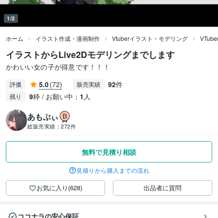
1/2
ホーム
イラスト作成・漫画制作
Vtuberイラスト・モデリング
VTu
イラストからLive2Dモデリングまでします
かわいい女の子が得意です！！！
5.0
(72)
92
件
評価
販売実績
9
枠 / お願い中：
1
人
残り
あもぷぃ
総販売実績：
272件
無料で見積り相談
見積りから購入までの流れ
お気に入り(628)
出品者に質問
ココナラの安心保証