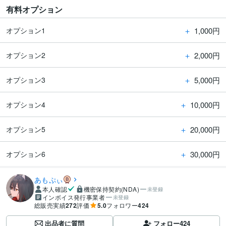
有料オプション
＋
1,000円
オプション1
＋
2,000円
オプション2
＋
5,000円
オプション3
＋
10,000円
オプション4
＋
20,000円
オプション5
＋
30,000円
オプション6
あもぷぃ
本人確認
機密保持契約(NDA)
未登録
インボイス発行事業者
未登録
総販売実績
272
評価
5.0
フォロワー
424
出品者に質問
フォロー
424