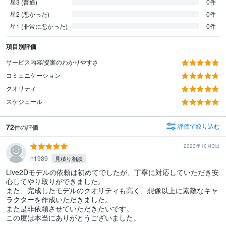
星3 (普通)
0件
星2 (悪かった)
0件
星1 (非常に悪かった)
0件
項目別評価
サービス内容/提案のわかりやすさ
コミュニケーション
クオリティ
スケジュール
72
評価で絞り込む
件の評価
2023年10月3日
n1989
見積り相談
Live2Dモデルの依頼は初めてでしたが、丁寧に対応していただき安
心してやり取りができました。

また、完成したモデルのクオリティも高く、想像以上に素敵なキャ
ラクターを作成いただきました。

また是非依頼させていただきたいです。

この度は本当にありがとうございました。