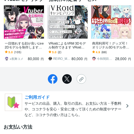
一目惚れする顔が良いLive
VRoidによるVRM 3Dモデ
商用利用可！グッズ可！
2Dモデルを制作します
ル制作できます VRoidの
オリジナル3Dモデル作り
【商用可】パーフェクト
枠を超えたクオリティを
ます Vtuber活動やゲーム
5.0
(105)
5.0
(2)
4.9
(68)
シンク対応可！動くOPED
追求できます
配信、VRChat等に！お着
80,000
80,000
28,000
制作可！
替え可能
※夜舞コメ
REIRO_MCno151
今和間田せぃが
円
円
円
ご利用ガイド
サービスの出品、購入、取引の流れ、お支払い方法・手数料
や、ココナラを安心・安全に使って頂くための制度やマナー
など、ココナラの使い方はこちら。
お支払い方法