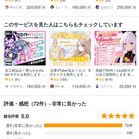
5.0
(41)
5.0
(29)
5.0
(25)
ェクトフェイス、VRchat
中/待機中/OP/EDセット
なモデルを制作します！
220,000
160,000
250,000
対応！
W＆L Work Shop
エレ・ワークス｜Vtuber制作
ほみのつ
円
円
円
このサービスを見た人はこちらもチェックしています
全工程込み！滑らかなvtu
企業VTuber並み！ロゴ、S
実績1700件！Live2Dモデ
berモデルを制作します Li
Dキャラも制作します デ
ル全工程制作します 全工
ve2DモデリングのみもO
ビュー徹底サポート！満
程完結｜修正無制限｜著
5.0
(91)
5.0
(155)
5.0
(674)
K！特殊仕様が得意です！
足いくまで修正無制限、
作権譲渡込｜初心者も安
160,000
110,000
20,000
著作権譲渡
心
不死奇ヨンシィ・鳥島いずみ
Rei ★
ユウシイ＠Vtuber制作
円
円
円
評価・感想（72件）- 非常に良かった
5.0
総合評価
星5 (非常に良かった)
72件
星4 (良かった)
0件