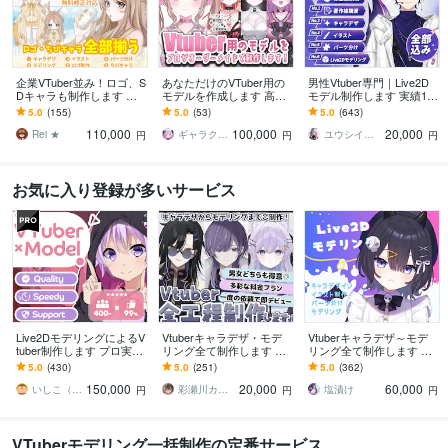
企業VTuber並み！ロゴ、S
あなただけのVTuber用の
男性Vtuber専門｜Live2D
Dキャラも制作します デ
モデルを作成します 高ク
モデル制作します 実績17
ビュー徹底サポート！満
オリティな自分だけのモ
00件以上｜全工程対応・
5.0
(155)
5.0
(53)
5.0
(643)
足いくまで修正無制限、
デルを作成させていただ
著作権譲渡込｜初心者も
110,000
100,000
20,000
著作権譲渡
きます！
安心
Rei ★
ギャラクシー 伊藤
ユウシイ＠Vtuber制作
円
円
円
お気に入り登録が多いサービス
Live2DモデリングによるV
Vtuberキャラデザ・モデ
Vtuberキャラデザ～モデ
tuber制作します プロ実績
リング全て制作します 男
リング全て制作します イ
7年以上のLive2Dモデリン
性女性キャラどちらも得
ラストのみ・モデリング
5.0
(430)
5.0
(251)
5.0
(362)
グによるVtuber
意です♪イラストのみモデ
のみのご依頼も可能で
150,000
20,000
60,000
リングのみ可
す。
いしこ（ISHICO）
彩瀬川カトレア
塩漬け
円
円
円
VTuberモデリング一括制作の定番サービス