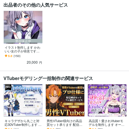
出品者のその他の人気サービス
受付休止中
イラスト制作します かわ
いい女の子が得意です！
お気軽にご連絡くださ
5.0
(150)
い。
20,000
円
VTuberモデリング一括制作の関連サービス
キャラデザから丸ごと対
男性VTuber様向けの高品
高品質！愛されVtuberモ
応3DVTuber制作します 修
質セット承ります 配信画
デルを制作します オーダ
正無制限！MMD、パーフ
面/背景/ネームロゴ/離席
ーメイドで高クオリティ