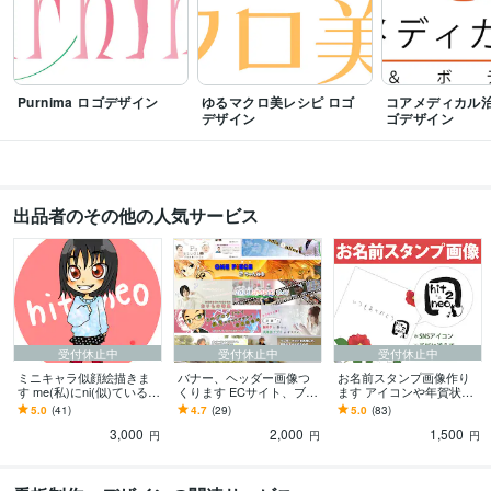
Purnima ロゴデザイン
ゆるマクロ美レシピ ロゴ
コアメディカル治
デザイン
ゴデザイン
出品者のその他の人気サービス
受付休止中
受付休止中
受付休止中
ミニキャラ似顔絵描きま
バナー、ヘッダー画像つ
お名前スタンプ画像作り
す me(私)にni(似)ているミ
くります ECサイト、ブロ
ます アイコンや年賀状に
ニキャラ『me-ni』
グ、Facebookなどに
添えるワンポイントサイ
5.0
(41)
4.7
(29)
5.0
(83)
ンとして
3,000
2,000
1,500
円
円
円