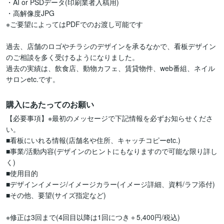
・AI or PSDデータ(印刷業者入稿用)

・高解像度JPG

※ご要望によってはPDFでのお渡し可能です

過去、店舗のロゴやチラシのデザインを承るなかで、看板デザイン
のご相談を多く受けるようになりました。

過去の実績は、飲食店、動物カフェ、賃貸物件、web番組、ネイル
サロンetc.です。
購入にあたってのお願い
【必要事項】※最初のメッセージで下記情報を必ずお知らせくださ
い。

■看板にいれる情報(店舗名や住所、キャッチコピーetc.)

■事業/活動内容(デザインのヒントにもなりますので可能な限り詳し
く)

■使用目的

■デザインイメージ/イメージカラー(イメージ詳細、資料/ラフ添付)

■その他、要望(サイズ指定など)

※修正は3回まで(4回目以降は1回につき＋5,400円/税込)
