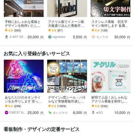
手軽におしゃれな看板と
アクリル製でイメージ最
ステンレス看板 切文字
デザインを制作いたしま
大級盛り込んだ看板作り
サイン制作します 金属の
す 看板・ウィンドウサイ
ます あなたのイメージを
高級感を生かしたサイン
4.9
(365)
4.8
(87)
5.0
(128)
ンをご提案致します（デ
投影した室外に設置でき
を取り付けませんか★
20,000
5,500
30,000
ザインのみも可能）
る看板をお好きな色で
S ART DESIGN
signkobo
モノラボ
円
円
円
お気に入り登録が多いサービス
あなただけのネオンサイ
デザイン+窓シール・パネ
鮮明で上品！おしゃれな
ンをお作りします 安っぽ
ルなど実物看板作成しま
アクリル看板を制作しま
くないワンランク上の法
す 1800件実績｜窓シール
す フルカラーで美しい看
5.0
(299)
5.0
(1969)
4.9
(336)
人向けLEDネオンサイン
等の看板制作｜持込デー
板＆ミニ看板のセット！
25,000
6,000
10,000
タOK
送料無料！
EWEST NeonsignTokyo
まいどケロ
●GO
円
円
円
看板制作・デザインの定番サービス