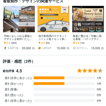
看板制作・デザインの関連サービス
手軽におしゃれな看板と
強力車両用のマグネット
集客に繋がる！印象に残
デザインを制作いたしま
シート２枚１セット制作
る看板・バナーデザイン
す 看板・ウィンドウサイ
します 社名やロゴを車両
します 初稿提出3営業日！
4.9
(365)
4.9
(26)
5.0
(18)
ンをご提案致します（デ
ドアに！市販品より強力
修正回数無制限！著作権
20,000
15,000
15,000
ザインのみも可能）
な磁気のマグネット使用
フリー素材選定可能！
S ART DESIGN
LAYOUT
匠デザイン
円
円
円
評価・感想（2件）
4.5
総合評価
星5 (非常に良かった)
1件
星4 (良かった)
1件
星3 (普通)
0件
星2 (悪かった)
0件
星1 (非常に悪かった)
0件