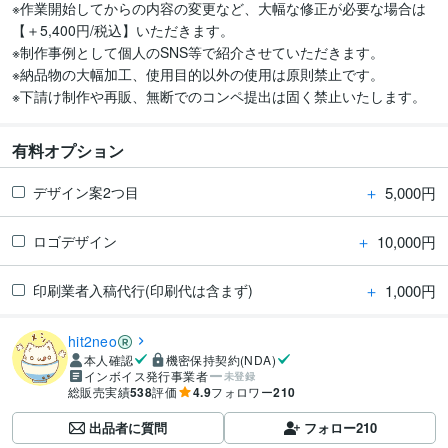
※作業開始してからの内容の変更など、大幅な修正が必要な場合は
【＋5,400円/税込】いただきます。

※制作事例として個人のSNS等で紹介させていただきます。

※納品物の大幅加工、使用目的以外の使用は原則禁止です。

※下請け制作や再販、無断でのコンペ提出は固く禁止いたします。
有料オプション
＋
5,000円
デザイン案2つ目
＋
10,000円
ロゴデザイン
＋
1,000円
印刷業者入稿代行(印刷代は含まず)
hit2neo
本人確認
機密保持契約(NDA)
インボイス発行事業者
未登録
総販売実績
538
評価
4.9
フォロワー
210
出品者に質問
フォロー
210