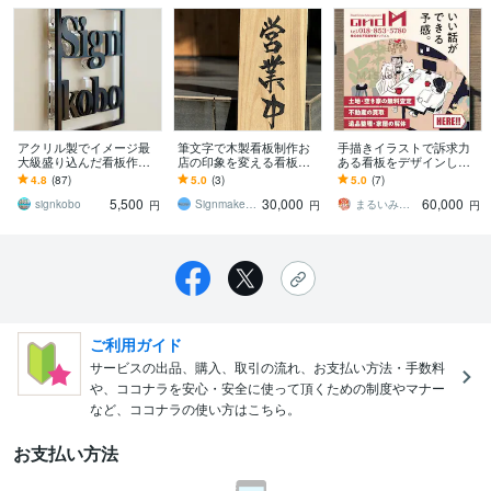
アクリル製でイメージ最
筆文字で木製看板制作お
手描きイラストで訴求力
大級盛り込んだ看板作り
店の印象を変える看板作
ある看板をデザインしま
ます あなたのイメージを
ります 筆文字x木製看板店
す 一度見たら忘れない広
4.8
(87)
5.0
(3)
5.0
(7)
投影した室外に設置でき
舗の“顔”になる一点物看板
告看板で通行人の目を引
5,500
30,000
60,000
る看板をお好きな色で
を制作します
きます
signkobo
Signmaker Bluemonkey
まるいみさき イラストレーター
円
円
円
ご利用ガイド
サービスの出品、購入、取引の流れ、お支払い方法・手数料
や、ココナラを安心・安全に使って頂くための制度やマナー
など、ココナラの使い方はこちら。
お支払い方法