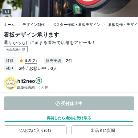
1/4
ホーム
デザイン制作
ポスター作成・看板デザイン
看板制作・デザイ
看板デザイン承ります
通りからも目に留まる看板で店舗をアピール！
物品配送可能
4.5
(2)
2
件
評価
販売実績
5
枠 / お願い中：
0
人
残り
hit2neo
総販売実績：
538件
受付休止中
再開したら通知を受け取る
お気に入り(51)
出品者に質問