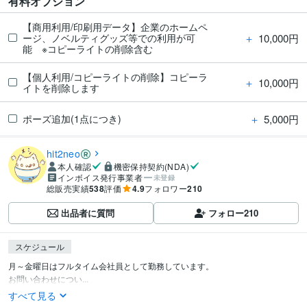
有料オプション
【商用利用/印刷用データ】企業のホームペ
＋
10,000円
ージ、ノベルティグッズ等での利用が可
能 ※コピーライトの削除含む
【個人利用/コピーライトの削除】コピーラ
＋
10,000円
イトを削除します
＋
5,000円
ポーズ追加(1点につき)
hit2neo
本人確認
機密保持契約(NDA)
インボイス発行事業者
未登録
総販売実績
538
評価
4.9
フォロワー
210
出品者に質問
フォロー
210
スケジュール
月～金曜日はフルタイム会社員として勤務しています。

お問い合わせについ...
すべて見る