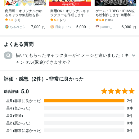
満枠対応中
商用可！オリジナルのゆ
商用OK！オリジナルキャ
ゲーム・TRPG・IRIAM立
るキャラや似顔絵を作成
ラクターを作成します コ
ち絵制作します 商用利用
します ゆるい・かわい
ンテスト受賞歴あり！親
無料！自由に使えるあな
5.0
(21)
5.0
(76)
5.0
(196)
い・脱力・シンプル！キ
しみやすいキャラクター
ただけのキャラクター作
7,000
5,000
6,000
ャラデザも大歓迎です！
お任せ下さい
成！
ちるみとら
日向まっぺ
panchi_
円
円
円
よくある質問
描いてもらったキャラクターがイメージと違いました！キ
ャンセル(返金)できますか？
評価・感想（2件）- 非常に良かった
5.0
総合評価
星5 (非常に良かった)
2件
星4 (良かった)
0件
星3 (普通)
0件
星2 (悪かった)
0件
星1 (非常に悪かった)
0件