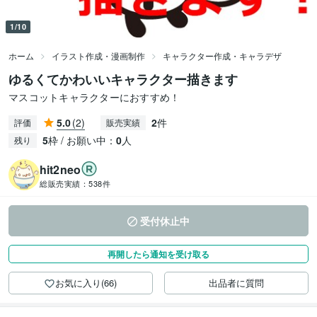
1/10
ホーム
イラスト作成・漫画制作
キャラクター作成・キャラデザ
ゆるくてかわいいキャラクター描きます
マスコットキャラクターにおすすめ！
5.0
(2)
2
件
評価
販売実績
5
枠 / お願い中：
0
人
残り
hit2neo
総販売実績：
538件
受付休止中
再開したら通知を受け取る
お気に入り(66)
出品者に質問