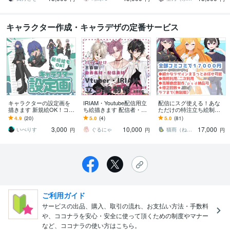
キャラクター作成・キャラデザの定番サービス
キャラクターの設定画を
IRIAM・Youtube配信用立
配信にスグ使える！あな
描きます 新規絵OK！コテ
ち絵描きます 配信者・歌
ただけの特注立ち絵制作
キャシートの作成も受け
い手・TRPG！男女問わず
します IRIAM等、vtuberと
4.9
(20)
5.0
(4)
5.0
(81)
付けます
世界観に合わせ制作しま
して活動する方にオスス
3,000
10,000
17,000
す
メ！！！
いべりす
ぐるにゃ
猫雨（ねこさめ）
円
円
円
ご利用ガイド
サービスの出品、購入、取引の流れ、お支払い方法・手数料
や、ココナラを安心・安全に使って頂くための制度やマナー
など、ココナラの使い方はこちら。