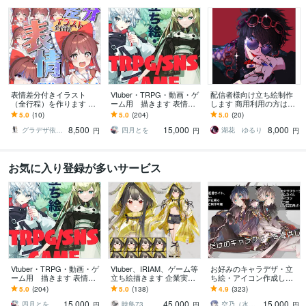
表情差分付きイラスト
Vtuber・TRPG・動画・ゲ
配信者様向け立ち絵制作
（全行程）を作ります 配
ーム用 描きます 表情差
します 商用利用の方はこ
信にオススメ！演出に合
分2枚無料付き（腰上～全
ちらをご覧ください
5.0
(10)
5.0
(204)
5.0
(20)
わせたイラストを全行程
身制作の場合）
8,500
15,000
8,000
お作りします！
グラデザ依頼 ※活動名（グラデザねっこ）
四月とを
湖花 ゆるり
円
円
円
お気に入り登録が多いサービス
Vtuber・TRPG・動画・ゲ
Vtuber、IRIAM、ゲーム等
お好みのキャラデザ・立
ーム用 描きます 表情差
立ち絵描きます 企業実績
ち絵・アイコン作成しま
分2枚無料付き（腰上～全
多数！ハイクオリティな
す あなただけのキャラク
5.0
(204)
5.0
(138)
4.9
(323)
身制作の場合）
イラストをお届けしま
ターイラストを提供しま
15,000
45,000
15,000
す！
す!
四月とを
時鳥73
空乃（水飴）
円
円
円