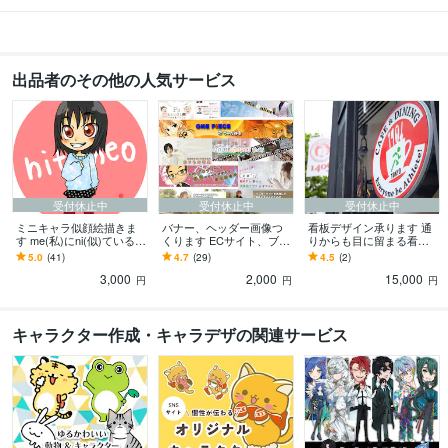
出品者のその他の人気サービス
受付休止中
受付休止中
受付休止中
ミニキャラ似顔絵描きま
バナー、ヘッダー画像つ
看板デザイン承ります 通
す me(私)にni(似)ているミ
くります ECサイト、ブロ
りからも目に留まる看板
ニキャラ『me-ni』
グ、Facebookなどに
で店舗をアピール！
5.0
(41)
4.7
(29)
4.5
(2)
3,000
2,000
15,000
円
円
円
キャラクター作成・キャラデザの関連サービス