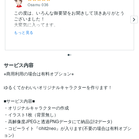
Osamu 036
この度は、いろんな御要望をお聞きして頂きありがとう
ございました！
大変気に入ってます。
大事にさせていただきます。
もっと見る
サービス内容
※商用利用の場合は有料オプション※

ゆるくてかわいいオリジナルキャラクターを作ります！

■サービス内容■

・オリジナルキャラクターの作成

・イラスト1枚（背景無し）

・高解像度JPEGと透過PNGデータにて納品(計2データ)

・コピーライト『©hit2neo』が入ります(不要の場合は有料オプシ
ョン)