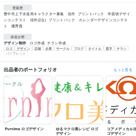
受賞歴
豊中市上下水道局キャラクター募集　佳作
プリントパック　年賀状デザイ
ンコンテスト　佳作(2点)
プリントパック　カレンダーデザインコンテス
ト　優秀賞
得意分野
デザイン制作
ロゴ作成
チラシ作成
ロゴ
デザイン
店舗
企業
サークル
ブログ
タイトル
題字
チラシ
パンフレット
出品者のポートフォリオ
もっと見る
Purnima ロゴデザイン
ゆるマクロ美レシピ ロゴ
コアメディカル治
デザイン
ゴデザイン