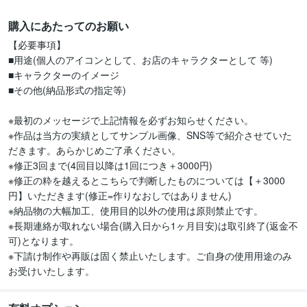
購入にあたってのお願い
【必要事項】

■用途(個人のアイコンとして、お店のキャラクターとして 等)

■キャラクターのイメージ

■その他(納品形式の指定等)

※最初のメッセージで上記情報を必ずお知らせください。

※作品は当方の実績としてサンプル画像、SNS等で紹介させていた
だきます。あらかじめご了承ください。

※修正3回まで(4回目以降は1回につき＋3000円)

※修正の粋を越えるとこちらで判断したものについては【＋3000
円】いただきます(修正=作りなおしではありません)

※納品物の大幅加工、使用目的以外の使用は原則禁止です。

※長期連絡が取れない場合(購入日から1ヶ月目安)は取引終了(返金不
可)となります。

※下請け制作や再販は固く禁止いたします。ご自身の使用用途のみ
お受けいたします。