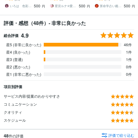
あなたの2026年下半期を
合運が手に取るようにわ
500
500
500
視ます
かる！
いろは 色彩霊視｜エネルギーヒーラー
星宮ルナ✮愛されオーラ占い
算命学占い鑑定師 龍メイ
円
円
円
評価・感想（48件）- 非常に良かった
4.9
総合評価
星5 (非常に良かった)
46件
星4 (良かった)
1件
星3 (普通)
1件
星2 (悪かった)
0件
星1 (非常に悪かった)
0件
項目別評価
サービス内容/提案のわかりやすさ
コミュニケーション
クオリティ
スケジュール
48
評価で絞り込む
件の評価