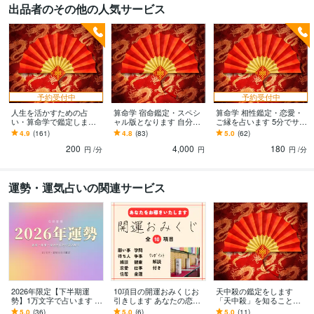
出品者のその他の人気サービス
予約受付中
予約受付中
人生を活かすための占
算命学 宿命鑑定・スペシ
算命学 相性鑑定・恋愛・
い・算命学で鑑定します
ャル版となります 自分の
ご縁を占います 5分でサク
朱学院にて11年間習得・
宿命に見合う生き方が、
ッと占います。明確ハッ
4.9
(161)
4.8
(83)
5.0
(62)
鑑定歴20年
運勢をしっかりさせるこ
キリ鑑定スタイル⭐️
200
4,000
180
とに
円
/分
円
円
/分
運勢・運気占いの関連サービス
2026年限定【下半期運
10項目の開運おみくじお
天中殺の鑑定をします
勢】1万文字で占います 色
引きします あなたの恋
「天中殺」を知ることで
彩霊視で恋愛·仕事·金運、
愛、仕事、金運など…総
運勢を下げない生き方を
5.0
(36)
5.0
(6)
5.0
(11)