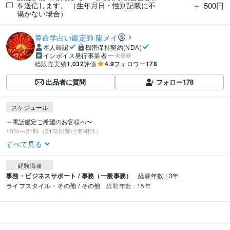
＋
500円
を送信します。 （生年月日・性別記載に不
備がない場合）
算命学占い鑑定師 龍メイ
本人確認
機密保持契約(NDA)
インボイス発行事業者
未登録
総販売実績
1,032
評価
4.9
フォロワー
178
出品者に質問
フォロー
178
スケジュール
～電話鑑定ご希望のお客様へ〜

10時〜21時（21時以降は要相談）
すべて見る
経験職種
事務・ビジネスサポート / 事務（一般事務）
経験年数 : 3年
ライフスタイル・その他 / その他
経験年数 : 15年