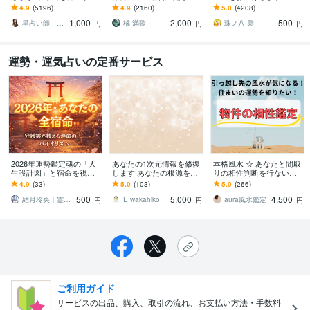
進む道しるべに
す 霊視鑑定＋極ヒーリン
⭐️【アファメーション付
4.9
(5196)
4.9
(2160)
5.0
(4208)
グの無料サポート付き！
き】⭐️オラクルカード 簡
1,000
2,000
500
易版⭐️
星占い師 レイリィアス
橘 満歌
珠ノ八 梟
円
円
円
運勢・運気占いの定番サービス
2026年運勢鑑定魂の「人
あなたの1次元情報を修復
本格風水 ☆ あなたと間取
生設計図」と宿命を視ま
します あなたの根源を癒
りの相性判断を行ないま
す 魂の流れを霊視し あな
し、より良い波動と運気
す 『引っ越し先』や『ご
4.9
(33)
5.0
(103)
5.0
(266)
たの運命の方向を読み解
に戻しましょう♪
自宅』の風水（運勢）を
500
5,000
4,500
きます
知りたいあなたへ
結月玲央｜霊視鑑定士
E wakahiko
aura風水鑑定
円
円
円
ご利用ガイド
サービスの出品、購入、取引の流れ、お支払い方法・手数料