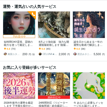
運勢・運気占いの人気サービス
予約受付中
短時間OK‼︎霊視、霊聴の
8月より強化版 強力な開
誕生日から始まる一年の
能力を使って鑑定します
運陰陽術致します 陰陽師
運勢を動画で解説します 1
オラクルカードと霊視で
による強力な術にてご希
年のチャンスをこの手で
5.0
(70)
5.0
(45)
5.0
(36)
お悩みを解決へと導きま
望の開運術を致します
掴もう✯
200
2,000
5,500
す
南国ユタの末裔占い師✴︎リン
CELUNA★ご依頼多数につき対応遅延有
星読みタニー♒水瓶座の人生を星で読む人
円
/分
円
円
お気に入り登録が多いサービス
満枠対応中
2026年後半の運勢を鑑定
24時間対応《リピーター
今 あなたに必要なメッセ
します 下半期を穏やかに
様御用達》総合鑑定しま
ージをお届けします