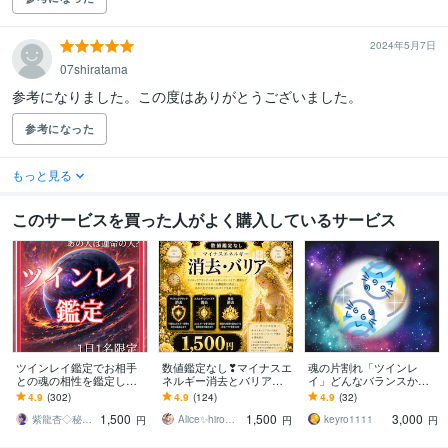
2024年5月7日
07shiratama
参考になりました。この度はありがとうございました。
参考になった
もっと見る
このサービスを買った人がよく購入しているサービス
ツインレイ鑑定でお相手
数値鑑定なし❣マイナスエ
魂の片割れ「ツインレ
との魂の相性を鑑定しま
ネルギー消去とバリアし
イ」どんなバランスか解
す 相手とのご縁を霊視
ます サイキックアタッ
ります あなたの魂バラン
4.9
(302)
4.9
(124)
4.9
(32)
し、さらに強く縁結びの
ク・バンパイア・悪いも
スから逆算！ツインレイ
1,500
1,500
3,000
お手伝いをします。
のを鑑定・消去します❣
が居る魂なのか…？
紫龍杏◇秘伝の縁結び祈祷師
Alice✨hiroスピ認定カウンセラー
keyro1111
円
円
円