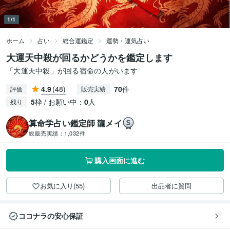
1/1
ホーム
占い
総合運鑑定
運勢・運気占い
大運天中殺が回るかどうかを鑑定します
「大運天中殺」が回る宿命の人がいます
4.9
(48)
70
件
評価
販売実績
5
枠 / お願い中：
0
人
残り
算命学占い鑑定師 龍メイ
総販売実績：
1,032件
購入画面に進む
お気に入り(55)
出品者に質問
ココナラの安心保証