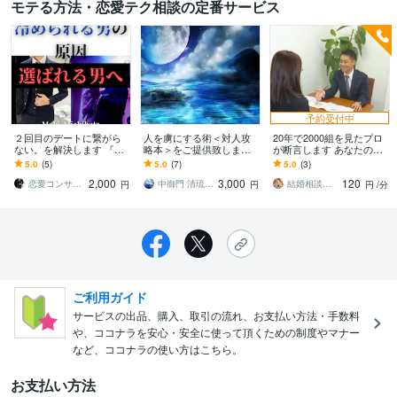
モテる方法・恋愛テク相談の定番サービス
予約受付中
２回目のデートに繋がら
人を虜にする術＜対人攻
20年で2000組を見たプロ
ない。を解決します 『ま
略本＞をご提供致します
が断言します あなたの婚
た会いたい』と思わせる7
無視される・嫌われる不
活が止まっている本当の
5.0
(5)
5.0
(7)
5.0
(3)
ステップで男の価値を上
遇な状況を＜人たらしの
理由を教えます
2,000
3,000
120
げろ！
法則＞で大改善
恋愛コンサルタント 真希
中御門 清琉＜神主＞
結婚相談所の代表カウンセラー松尾
円
円
円
/分
ご利用ガイド
サービスの出品、購入、取引の流れ、お支払い方法・手数料
や、ココナラを安心・安全に使って頂くための制度やマナー
など、ココナラの使い方はこちら。
お支払い方法