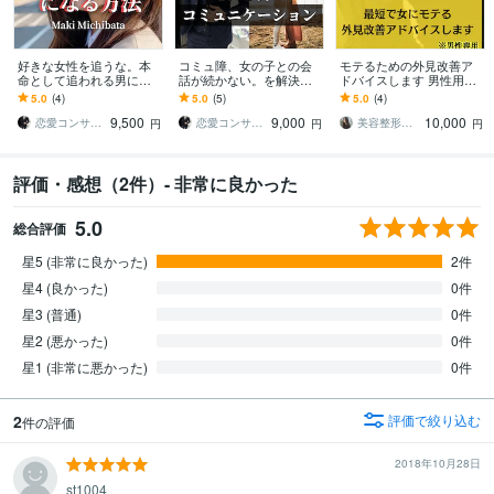
好きな女性を追うな。本
コミュ障、女の子との会
モテるための外見改善ア
命として追われる男にな
話が続かない。を解決し
ドバイスします 男性用：
れます 女性から自然に好
ます コミュ力UPと女の子
最短でモテるようになる
5.0
(4)
5.0
(5)
5.0
(4)
意を持たれ、本命扱いさ
と距離を縮める会話テク
外見改善します
9,500
9,000
10,000
れるためのコツを伝授。
ニックを伝授！
恋愛コンサルタント 真希
恋愛コンサルタント 真希
美容整形外科スタッフみみ
円
円
円
評価・感想（2件）- 非常に良かった
5.0
総合評価
星5 (非常に良かった)
2件
星4 (良かった)
0件
星3 (普通)
0件
星2 (悪かった)
0件
星1 (非常に悪かった)
0件
2
評価で絞り込む
件の評価
2018年10月28日
st1004