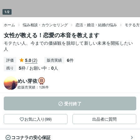
1/2
ホーム
悩み相談・カウンセリング
恋活・婚活・結婚の悩み
モテる方
女性が教える！恋愛の本音を教えます
モテたい人、今までの価値観を脱却して新しい未来を開拓したい
人
5.0
(2)
6
件
評価
販売実績
5
枠 / お願い中：
0
人
残り
めい芽依
総販売実績：
126件
受付終了
お気に入り(99)
出品者に質問
ココナラの安心保証