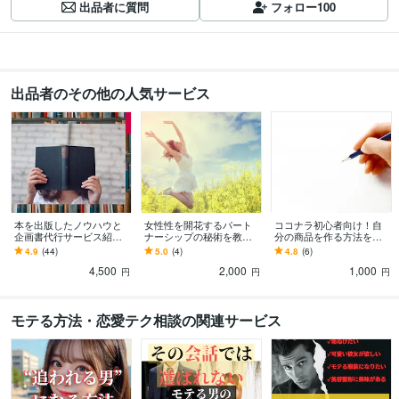
出品者に質問
フォロー
100
出品者のその他の人気サービス
本を出版したノウハウと
女性性を開花するパート
ココナラ初心者向け！自
企画書代行サービス紹介
ナーシップの秘術を教え
分の商品を作る方法を教
します 本を商業出版した
ます 4万文字の愛らしいイ
えます 売れる商品を作っ
4.9
(44)
5.0
(4)
4.8
(6)
い方、書店に並ぶ本のノ
ラスト付きの美しいPDF
てパートに行かなくても
4,500
2,000
1,000
ウハウを知りたい方！
をお渡しします。
在宅でお仕事ができる！
円
円
円
モテる方法・恋愛テク相談の関連サービス