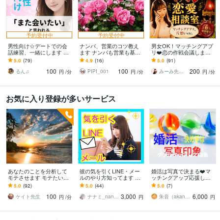
予約受付中
予約受付中
男性向け☆デートでの会
ナンパ、営業のコツ教え
男女OK！マッチングアプ
話練習、一緒にします 楽
ます ナンパも営業も基本
リ❤️恋の作戦会議します
しい会話は慣れです♡余
は同じです。
メッセージの内容✨デート
5.0
(79)
4.9
(16)
5.0
(91)
裕をもって女性と話せる
の誘い方⭐会話練習✨etc
100
100
200
ように♪
るん♫
PIPI_001
みーみ先生❤恋愛パーソナルトレーナー
円
/分
円
/分
円
/分
お気に入り登録が多いサービス
あなたのことを分析して
彼の気を引くLINE・メー
婚活は写真で決まる❤️マ
モテさせます モテたい！
ルのやり方知ってます SN
ッチングアップ応援しま
恋愛したい！結婚した
S時代だからこそ上手に使
す その写真身分証みたい
5.0
(92)
5.0
(44)
5.0
(7)
い！
おうLINEやメール
になってない？好印象に
100
3,000
6,000
アドバイス
ケイト先生
ナナミ_nanami
朱音（akane）
円
/分
円
円