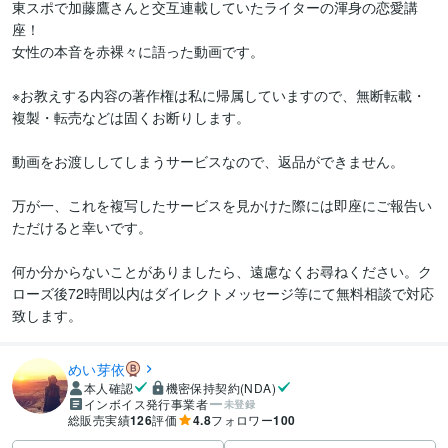
東スポで加藤鷹さんと交互連載していたライターの渾身の恋愛講
座！

女性の本音を赤裸々に語った動画です。

※お教えする内容の著作権は私に帰属していますので、無断転載・
複製・転売などは固くお断りします。

動画をお渡ししてしまうサービスなので、返品ができません。

万が一、これを複写したサービスを見かけた際には即座にご報告い
ただけると幸いです。

何か分からないことがありましたら、遠慮なくお尋ねください。ク
ローズ後72時間以内はダイレクトメッセージ等にて無料相談で対応
致します。
めい芽依
本人確認
機密保持契約(NDA)
インボイス発行事業者
未登録
総販売実績
126
評価
4.8
フォロワー
100