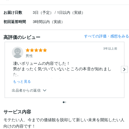
お届け日数
3日（予定） / 1日以内（実績）
初回返答時間
3時間以内（実績）
すべての評価・感想をみる
高評価のレビュー
3年以上前
男性
凄いボリュームの内容でした！
男がまったく気づいていないところの本音が知れまし
た。
あとは、こちらが本音に合わせた行...
もっと見る
出品者からの返信
サービス内容
モテたい人、今までの価値観を脱却して新しい未来を開拓したい人
向けの内容です！
