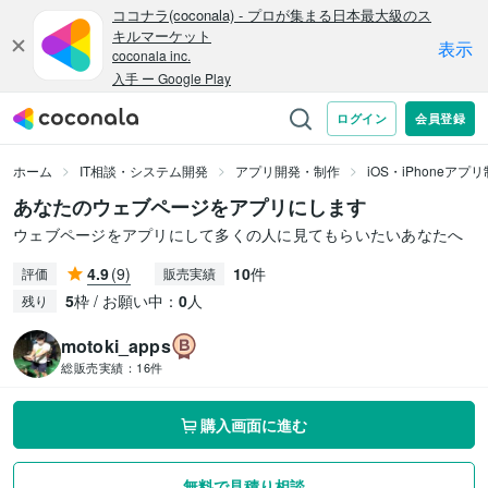
ホーム
IT相談・システム開発
アプリ開発・制作
iOS・iPhoneアプ
あなたのウェブページをアプリにします
ウェブページをアプリにして多くの人に見てもらいたいあなたへ
4.9
(9)
10
件
評価
販売実績
5
枠 / お願い中：
0
人
残り
motoki_apps
総販売実績：
16件
購入画面に進む
無料で見積り相談