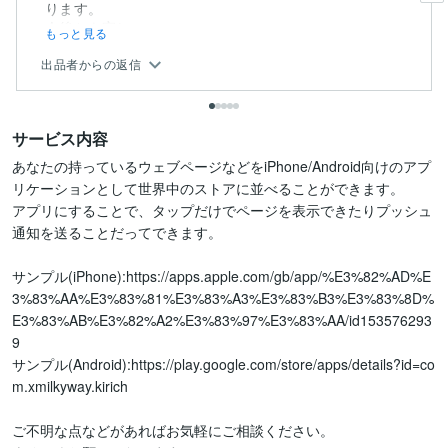
ります。
今後とも宜し...
もっと見る
出品者からの返信
サービス内容
あなたの持っているウェブページなどをiPhone/Android向けのアプ
リケーションとして世界中のストアに並べることができます。

アプリにすることで、タップだけでページを表示できたりプッシュ
通知を送ることだってできます。

サンプル(iPhone):https://apps.apple.com/gb/app/%E3%82%AD%E
3%83%AA%E3%83%81%E3%83%A3%E3%83%B3%E3%83%8D%
E3%83%AB%E3%82%A2%E3%83%97%E3%83%AA/id153576293
9

サンプル(Android):https://play.google.com/store/apps/details?id=co
m.xmilkyway.kirich

ご不明な点などがあればお気軽にご相談ください。
