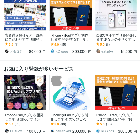
満枠対応中
審査通過保証など、成果
iPhone・iPadアプリ制作
iOSスマホアプリを開発し
にこだわりアプリ開発を
します 開発歴15年、制作
ます あなたの小さなアイ
します 上場企業からの依
実績50本以上！お気軽に
デアを形にしてみません
5.0
(1)
5.0
(85)
5.0
(1)
頼や38万DLなど、開発・
ご相談ください。
か？
80,000
300,000
15,000
公開実績が豊富です
メタロジカル株式会社【アプリ開発・運用】
KC Apps
watariko
円
円
円
お気に入り登録が多いサービス
満枠対応中
iPhone/iPadアプリを開発
iPhoneやiPadアプリを制
iPhone・iPadアプリ制作
します 画面のデザインか
作します 初めてのご依頼
します 開発歴15年、制作
ら、AppStoreへの公開ま
でも安心してご相談くだ
実績50本以上！お気軽に
5.0
(55)
5.0
(30)
5.0
(85)
で、低価格で！
さい。
ご相談ください。
100,000
200,000
300,000
PlusSoftware
harucolor3
KC Apps
円
円
円