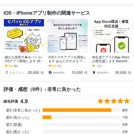
iOS・iPhoneアプリ制作の関連サービス
確かな技術力★モバイルi
iOSスマホアプリを開発し
AI生成アプリのApp Store
OSアプリ開発します 200
ます あなたの小さなアイ
公開支援します Base44等
本以上のアプリを開発し
デアを形にしてみません
でバイブコーディングし
5.0
(4)
5.0
(1)
-
(1)
た経験豊富なデベロッパ
か？
たアプリリリース支援
20,000
15,000
30,000
ーが対応
もちぐらふ
watariko
kimadev
円
円
円
評価・感想（9件）- 非常に良かった
4.9
総合評価
星5 (非常に良かった)
8件
星4 (良かった)
1件
星3 (普通)
0件
星2 (悪かった)
0件