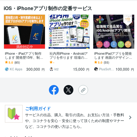
iOS・iPhoneアプリ制作の定番サービス
満枠対応中
iPhone・iPadアプリ制作
社内用iPhone・Androidア
iPhone/iPadアプリを開発
します 開発歴15年、制作
プリを作ります 現場の入
します 画面のデザインか
実績50本以上！お気軽に
力・確認作業をアプリ化
ら、AppStoreへの公開ま
5.0
(85)
-
5.0
(55)
ご相談ください。
で、低価格で！
300,000
15,000
100,000
KC Apps
kt2
PlusSoftware
円
円
円
ご利用ガイド
サービスの出品、購入、取引の流れ、お支払い方法・手数料
や、ココナラを安心・安全に使って頂くための制度やマナー
など、ココナラの使い方はこちら。