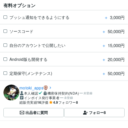
有料オプション
＋
3,000円
プッシュ通知をできるようにする
＋
50,000円
ソースコード
＋
15,000円
自分のアカウントで公開したい
＋
20,000円
Android版も開発する
＋
50,000円
定期保守(メンテナンス)
motoki_apps
本人確認
機密保持契約(NDA)
未登録
インボイス発行事業者
未登録
総販売実績
16
評価
4.9
フォロワー
8
出品者に質問
フォロー
8