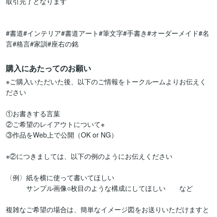
取引完了となります

#書道#インテリア#書道アート#筆文字#手書き#オーダーメイド#名
言#格言#家訓#座右の銘
購入にあたってのお願い
※ご購入いただいた後、以下のご情報をトークルームよりお伝えく
ださい

①お書きする言葉

②ご希望のレイアウトについて※

③作品をWeb上で公開（OK or NG）

※②につきましては、以下の例のようにお伝えください

〈例〉紙を横に使って書いてほしい

　　　サンプル画像○枚目のような構成にしてほしい　　など

複雑なご希望の場合は、簡単なイメージ図をお送りいただけますと