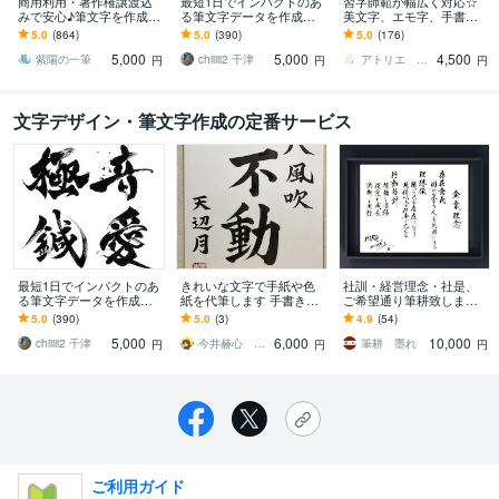
商用利用・著作権譲渡込
最短1日でインパクトのあ
習字師範が幅広く対応☆
みで安心♪筆文字を作成し
る筆文字データを作成し
美文字、エモ字、手書き
ます 総実績900件超大好
ます 高解像度データをス
します 商用利用OK◎ 筆
5.0
(864)
5.0
(390)
5.0
(176)
評！文字切り抜き・背景
ピード納品いたします！
文字も、お洒落な英字も
5,000
5,000
4,500
透過も無料♪
お任せ下さい！
紫陽の一筆
chiiiii2 千津
アトリエ Lapin
円
円
円
文字デザイン・筆文字作成の定番サービス
最短1日でインパクトのあ
きれいな文字で手紙や色
社訓・経営理念・社是、
る筆文字データを作成し
紙を代筆します 手書きの
ご希望通り筆耕致します
ます 高解像度データをス
きれいなペン字や筆文字
◇オフィスに印象強く心
5.0
(390)
5.0
(3)
4.9
(54)
ピード納品いたします！
を求めている方、ご相談
に響く手書きの筆文字は
5,000
6,000
10,000
ください
いかがですか？
chiiiii2 千津
今井赫心 いまいかくしん
筆耕 墨れ
円
円
円
ご利用ガイド