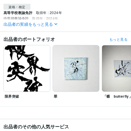
資格・検定
高等学校教諭免許
取得年 : 2024年
中学校教諭免許
取得年 : 2024年
出品者の実績をもっと見る
ビジネス・クリエイティブツール
Excel:5年
PowerPoint:5年
Word:5年
Canva:5年
出品者のポートフォリオ
もっと見る
得意分野
ハンドメイド制作
筆文字の提供【命名書、筆文字データ等】
書道
筆耕
筆文字
語学力
英語
日常会話レベル
限界突破
翠
「蝶 butterfly
出品者のその他の人気サービス