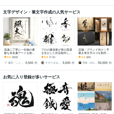
文字デザイン・筆文字作成の人気サービス
迅速に丁寧に一生物の素
プロの書道家が筆の質感
店舗・ブランド向け｜手
敵な命名書アートを創作
を生かした作品制作しま
書き筆文字ロゴを制作し
します 一筆一筆に心を込
す 抽象的な筆文字から多
ます 〜看板・暖簾・商品
5.0
(322)
5.0
(114)
4.8
(20)
めた手書き毛筆の魅力を
様な書体に対応します。
ラベルなど商用利用にも
5,500
5,000
50,000
お子様のお誕生の記念に
墨絵ご希望の方も。
対応〜
書院『ことのは』
すずりまsuzurima
秀峰（shuho）＠書道家・筆文字制作
円
円
円
お気に入り登録が多いサービス