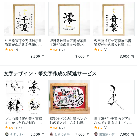
翌日発送可☆万博展示書
翌日発送可☆万博展示書
翌日発送可☆万博展示書
道家が命名書を代筆いた
道家が命名書を代筆いた
道家が命名書を代筆いた
します 【A4サイズ】間違
します 【A4サイズ】ゴー
します 【A4サイズ】お名
5.0
(7)
5.0
(10)
5.0
(2)
いない王道スタンダード
ルドふりがなのシンプル
前＋生年月日のシンプル
3,500
3,000
3,000
な命名書
でオシャレな命名書
な命名書
円
円
円
文字デザイン・筆文字作成の関連サービス
プロの書道家が筆の質感
感謝状／和紙に筆ペンで
書道家がご要望の文字を
を生かした作品制作しま
お名前とポエムをお描き
なんでも書きます プレゼ
す 抽象的な筆文字から多
します 【2Lサイズから】
ント用の作品作りや、あ
5.0
(114)
5.0
(79)
5.0
(9)
様な書体に対応します。
結婚式、還暦、誕生日、
なたの好きな言葉を筆文
5,000
7,500
7,000
墨絵ご希望の方も。
退職、卒業など
字で！
すずりまsuzurima
ときめき筆文字＆パステルアート工房
書道家・デザイナー 風（かぜ）
円
円
円