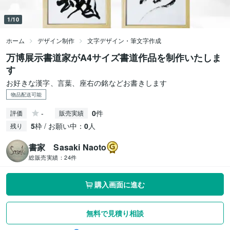
1/10
ホーム
デザイン制作
文字デザイン・筆文字作成
万博展示書道家がA4サイズ書道作品を制作いたしま
す
お好きな漢字、言葉、座右の銘などお書きします
物品配送可能
-
0
件
評価
販売実績
5
枠 / お願い中：
0
人
残り
書家 Sasaki Naoto
総販売実績：
24件
購入画面に進む
無料で見積り相談