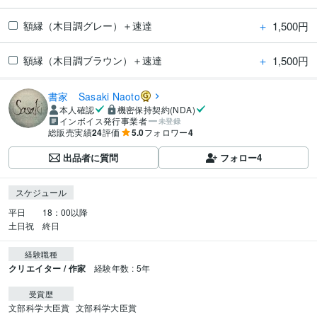
＋
1,500円
額縁（木目調グレー）＋速達
＋
1,500円
額縁（木目調ブラウン）＋速達
書家 Sasaki Naoto
本人確認
機密保持契約(NDA)
インボイス発行事業者
未登録
総販売実績
24
評価
5.0
フォロワー
4
出品者に質問
フォロー
4
スケジュール
平日　　18：00以降

土日祝　終日
経験職種
クリエイター / 作家
経験年数 : 5年
受賞歴
文部科学大臣賞
文部科学大臣賞