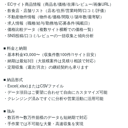
・ECサイト商品情報（商品名/価格/在庫/レビュー/画像URL）

・飲食店・店舗リスト（店名/住所/営業時間/口コミ/評価）

・不動産物件情報（物件名/価格/間取り/築年数/最寄駅）

・求人情報（職種/給与/勤務地/応募条件/掲載日）

・価格比較データ（複数サイト横断での価格一覧）

・SNS投稿/口コミ/レビューの一括収集と傾向分析

■ 料金と納期

・基本料金¥3,000〜（収集件数100件/1サイト目安）

・納期は最短3日（大規模案件は見積り相談で対応）

・定期収集（週次/月次）の継続契約も承ります

■ 納品形式

・Excel(.xlsx)またはCSVファイル

・データ項目はご要望に合わせて自由にカスタマイズ可能

・クレンジング済みですぐに分析や営業活動に活用可能

■ 強み

・数百件〜数万件規模のデータも短納期で対応

・手作業では不可能な大量・高速収集を実現
