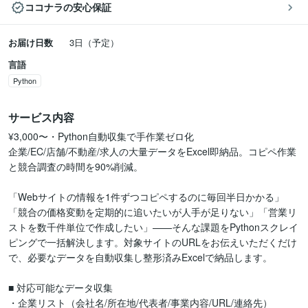
ココナラの安心保証
お届け日数
3日（予定）
言語
Python
サービス内容
¥3,000〜・Python自動収集で手作業ゼロ化

企業/EC/店舗/不動産/求人の大量データをExcel即納品。コピペ作業
と競合調査の時間を90%削減。

「Webサイトの情報を1件ずつコピペするのに毎回半日かかる」
「競合の価格変動を定期的に追いたいが人手が足りない」「営業リ
ストを数千件単位で作成したい」——そんな課題をPythonスクレイ
ピングで一括解決します。対象サイトのURLをお伝えいただくだけ
で、必要なデータを自動収集し整形済みExcelで納品します。

■ 対応可能なデータ収集

・企業リスト（会社名/所在地/代表者/事業内容/URL/連絡先）
