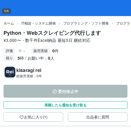
1/1
ホーム
IT相談・システム開発
プログラミング・ソフト開発
プログラ
Python・Webスクレイピング代行します
¥3,000〜・数千件Excel納品 最短3日 継続対応
-
0
件
評価
販売実績
5
枠 / お願い中：
0
人
残り
kisaragi rei
総販売実績：
0件
受付休止中
再開したら通知を受け取る
お気に入り(1)
出品者に質問