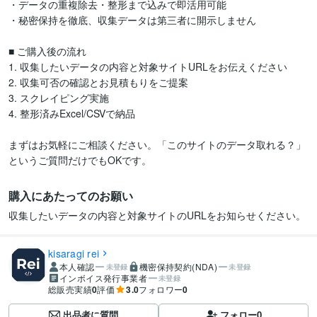
・データの重複除去・整形まで込みで即活用可能

・秘密保持を徹底、収集データは第三者に開示しません

■ ご購入後の流れ

1. 収集したいデータの内容と対象サイトURLをお伝えください

2. 収集可否の確認とお見積もりをご提案

3. スクレイピング実施

4. 整形済みExcel/CSVで納品

まずはお気軽にご相談ください。「このサイトのデータ取れる？」
というご質問だけでもOKです。
購入にあたってのお願い
収集したいデータの内容と対象サイトのURLをお知らせください。
kisaragi rei
本人確認
機密保持契約(NDA)
未登録
未登録
インボイス発行事業者
未登録
総販売実績
0
評価
3.0
フォロワー
0
出品者に質問
フォロー
0