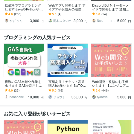
低価格でプログラミング
Webアプリ開発します ア
Discord Botをオーダーメ
します JavaやPythonやJa
イデアやお悩みの段階か
イドで開発します 通知・
vaScriptなど対応可
ら一緒に形にします！
管理・自動投稿、欲しい
4.9
(256)
5.0
(4)
5.0
(14)
機能を何でも実装
3,000
3,000
5,000
かず さん
岡本スタジオ
Naru ｜ツール開発＆自動化
円
円
円
プログラミングの人気サービス
複数のGAS自動化作業を
実績あり！チケット高速
Web開発・改修のお手伝
承ります GASを活用した
購入bot作ります SixTONE
いします 【エンジニア歴1
連結・同期作業等、何で
S等人気公演の取得報告あ
1年】新規開発・改修なん
5.0
(22)
5.0
(45)
5.0
(446)
もお任せください！
り&30日間無料修正付
でもお任せください！
10,000
35,000
5,000
nohohonki
リョウ｜チケットbot制作
tyanmio
円
円
円
お気に入り登録が多いサービス