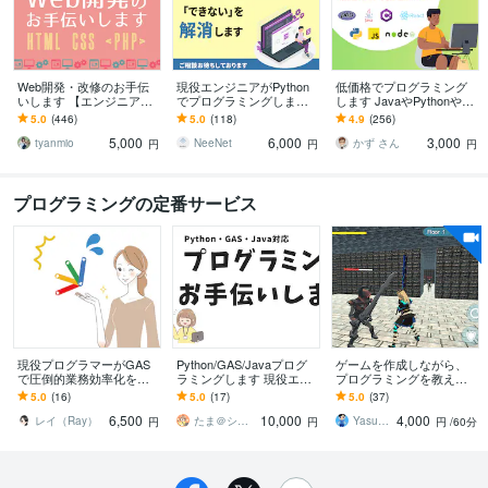
Web開発・改修のお手伝
現役エンジニアがPython
低価格でプログラミング
いします 【エンジニア歴1
でプログラミングします
します JavaやPythonやJa
1年】新規開発・改修なん
大学院卒、現役エンジニ
vaScriptなど対応可
5.0
(446)
5.0
(118)
4.9
(256)
でもお任せください！
アが真摯に対応させて頂
5,000
6,000
3,000
きます。
tyanmio
NeeNet
かず さん
円
円
円
プログラミングの定番サービス
現役プログラマーがGAS
Python/GAS/Javaプログ
ゲームを作成しながら、
で圧倒的業務効率化をし
ラミングします 現役エン
プログラミングを教えま
ます 社内業務の効率化な
ジニアが開発のお手伝い
す 楽しくプログラミング
5.0
(16)
5.0
(17)
5.0
(37)
らVBAからGASまで何で
をします
を覚えていきません
6,500
10,000
4,000
もおまかせ！
か？？
レイ（Ray）
たま＠システムエンジニア
Yasucom
円
円
円
/60分