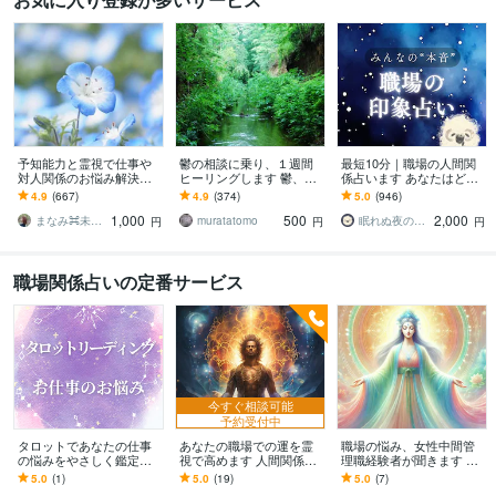
予知能力と霊視で仕事や
鬱の相談に乗り、１週間
最短10分｜職場の人間関
対人関係のお悩み解決し
ヒーリングします 鬱、う
係占います あなたはどう
ます お悩みを解決し、明
つ、お疲れ、やる気な
見られている？ 印象と行
4.9
(667)
4.9
(374)
5.0
(946)
るい未来を切り開きまし
い。最短1h設定。回答は
動ポイントを丁寧に鑑定
1,000
500
2,000
ょう。
様子みて
まなみ⌘未来を切り開く霊感占い師
muratatomo
眠れぬ夜のひつじ
円
円
円
職場関係占いの定番サービス
今すぐ相談可能
予約受付中
タロットであなたの仕事
あなたの職場での運を霊
職場の悩み、女性中間管
の悩みをやさしく鑑定し
視で高めます 人間関係と
理職経験者が聞きます 悩
ます 仕事の悩み・職場の
仕事の流れを霊視で整え
みに大小はありません！
5.0
(1)
5.0
(19)
5.0
(7)
人間関係・将来の不安等
幸福へと導きます
理不尽に感じることお伝