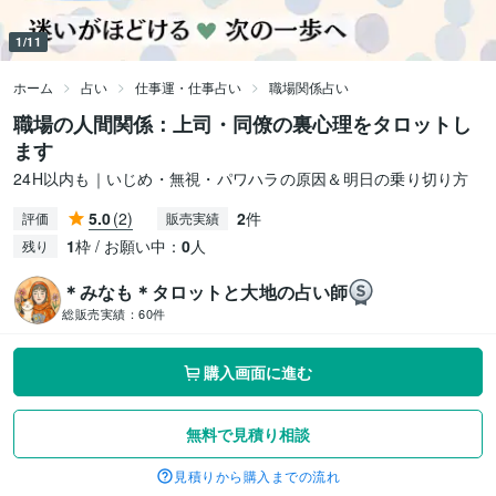
1/11
ホーム
占い
仕事運・仕事占い
職場関係占い
職場の人間関係：上司・同僚の裏心理をタロットし
ます
24H以内も｜いじめ・無視・パワハラの原因＆明日の乗り切り方
5.0
(2)
2
件
評価
販売実績
1
枠 / お願い中：
0
人
残り
＊みなも＊タロットと大地の占い師
総販売実績：
60件
購入画面に進む
無料で見積り相談
見積りから購入までの流れ