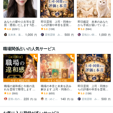
あなたの愛や人生等を霊
即日霊視 上司・同僚か
即日鑑定 未来のあなた
視・透視いたします ‼️恋
らの評価や本音を霊視し
から手紙が届いています
愛、複雑な恋愛、仕事、
ます サクッと知りたい！
未来のあなたは今のあな
4.9
(2261)
5.0
(138)
5.0
(594)
人間関係/上げ下げ鑑定無
あなたは、周りから本当
たに何を言う？
1,000
500
1,000
し‼️
はどう見られている？
近未来、遠未来を霊透視！！占い師 紗理奈
霊視霊聴 みんみ
霊視占い師 まる
円
円
円
職場関係占いの人気サービス
今すぐ相談可能
今すぐ相談可能
職場の違和感と今後の流
職場の本音と未来を読み
即日霊視 上司・同僚か
れを霊視で整理します ⭐
解きます 上司・同僚の本
らの評価や本音を霊視し
人間関係・立場・組織の
心を霊感タロットで明か
ます サクッと知りたい！
5.0
(593)
5.0
(655)
5.0
(138)
流れを霊視で明らかにし
し安心できる未来へ♡
あなたは、周りから本当
220
140
500
ます
はどう見られている？
霊視×光の柱 カルマ先生
恵（めぐみ）アイリッシュタロット鑑定師
霊視霊聴 みんみ
円
/分
円
/分
円
お気に入り登録が多いサービス