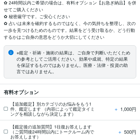
✿ 24時間以内ご希望の場合は、有料オプション【お急ぎ納品】を併
せてご購入ください

✿ 秘密厳守です。ご安心ください

✿ 占いは未来を確約するものではなく、今の気持ちを整理し、次の
一歩を見つけるためのものです。結果をどう受け取るか、どう行動
するかはご自身の意思をどうか大切にしてください
※鑑定・祈祷・施術の結果は、ご自身で判断いただくため
の参考としてご活用ください。効果や成就、特定の結果
を保証するものではありません。医療・法律・投資の助
言ではありません。
有料オプション
【追加鑑定】別カテゴリのお悩みをもう1
＋
1,000円
件、鑑定します （内容によって鑑定タイミ
ングを相談しながら決定します）
【鑑定後の追加質問】1往復お答えします
＋
500円
（ご質問後24時間以内にトークルーム内で
お答えします）