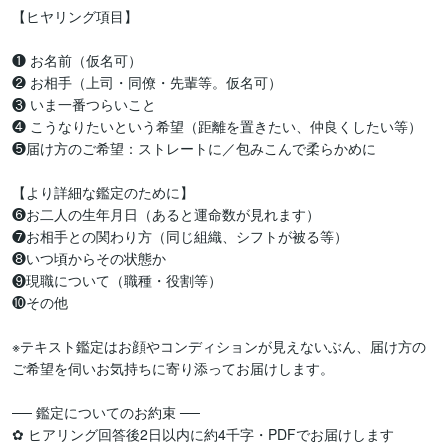
【ヒヤリング項目】

❶ お名前（仮名可）

❷ お相手（上司・同僚・先輩等。仮名可）

❸ いま一番つらいこと

❹ こうなりたいという希望（距離を置きたい、仲良くしたい等）

❺届け方のご希望：ストレートに／包みこんで柔らかめに

【より詳細な鑑定のために】

❻お二人の生年月日（あると運命数が見れます）

❼お相手との関わり方（同じ組織、シフトが被る等）

❽いつ頃からその状態か

❾現職について（職種・役割等）

❿その他

※テキスト鑑定はお顔やコンディションが見えないぶん、届け方の
ご希望を伺いお気持ちに寄り添ってお届けします。

── 鑑定についてのお約束 ──

✿ ヒアリング回答後2日以内に約4千字・PDFでお届けします
