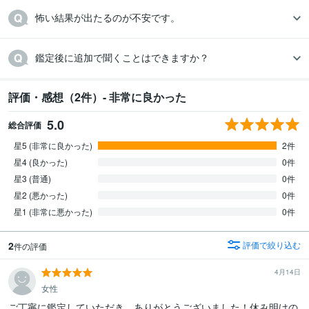
怖い結果が出たるのが不安です。
鑑定後に追加で聞くことはできますか？
評価・感想（2件）- 非常に良かった
5.0
総合評価
星5 (非常に良かった)
2件
星4 (良かった)
0件
星3 (普通)
0件
星2 (悪かった)
0件
星1 (非常に悪かった)
0件
2
評価で絞り込む
件の評価
4月14日
女性
ご丁寧に鑑定していただき、ありがとうございました！休み明けの