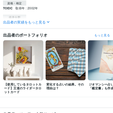
資格・検定
TOEIC
取得年 : 2002年
得意分野
出品者の実績をもっと見る
占い
✿タロット占い｜✦ジオマンシー占い
悩み相談・カウンセリング
お悩みや心の葛藤に寄り添います
出品者のポートフォリオ
もっと見る
【使用しているタロットカ
変化する占いの結果。その
ジオマンシー占
ード】王道のライダータロ
理由は？
「鑑定書」も作
ットカード