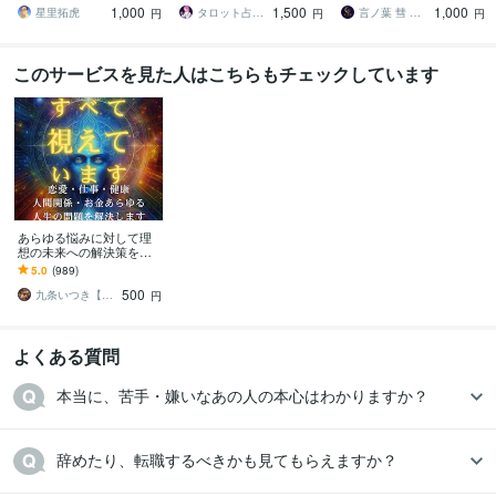
1,000
1,500
1,000
トで寄り添う
みご相談くださいね
占います
星里拓虎
タロット占い師 愛莉 華音
言ノ葉 彗 ことのは すい
円
円
円
このサービスを見た人はこちらもチェックしています
あらゆる悩みに対して理
想の未来への解決策を授
けます 人生が上手くいか
5.0
(989)
ないと悩んでいる人に未
500
来を好転させる魂の導き
九条いつき【高次元宇宙霊視師】
円
よくある質問
本当に、苦手・嫌いなあの人の本心はわかりますか？
辞めたり、転職するべきかも見てもらえますか？