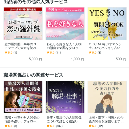
出品者のその他の人気サービス
恋の羅針盤｜半年のロー
わたしを好きな人：人物
YES／NOをジオマンシー
ドマップで未来を読み解
の傾向や気配をタロット
土占いでハッキリ占いま
きます 【画像付き鑑定
します ★生年月日で届く
す ★３問OK｜説明付き｜
5.0
(1)
5.0
(11)
5.0
(8)
書】タロット×神託｜２占
守護カードメッセージ付
恋愛・仕事・対人など悩
5,000
1,000
500
術で導く恋の向かう先
き｜濃密4000文字
み迷いをスッキリ
円
円
円
職場関係占いの関連サービス
職場・仕事や対人関係の
仕事・職場での人間関係
上司・部下・同僚との今
悩みを占い、フォローし
について詳しく鑑定いた
後の関係を深掘ります 職
ます 周りからの評価は？
します どのような内容で
場の方との関係性や今の
5.0
(3)
5.0
(337)
5.0
(12)
転職したら？霊視×タロッ
も大丈夫です。職場の悩
気持ち&未来をタロットで