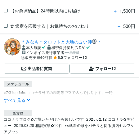
＋
1,500円
【お急ぎ納品】24時間以内にお届け
＋
500円
✿ 鑑定を応援する｜お気持ちのおひねり
＊みなも＊タロットと大地の占い師
本人確認
機密保持契約(NDA)
インボイス発行事業者
未登録
総販売実績
60
評価
5.0
フォロワー
12
出品者に質問
フォロー
12
スケジュール
※7/31update: ココナラ外での鑑定等で立て込んでおります。一時...
すべて見る
受賞歴
ココナラブログ✿ご覧いただけたら嬉しいです
2025.02.12 ココナラ✿デビ
ュー
2026.03.20 相談実績✿10件
✂️執着の糸をパチリと切る脳内セルフケ
アブック