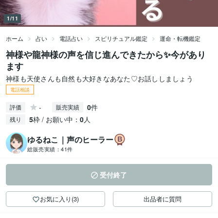
1/11
ホーム
占い
電話占い
スピリチュアル鑑定
運命・転機鑑定
神様や龍神様の声を信じ進んできたから✨今があり
ます
神様も天使さんも自然も大好きなあなた♡お話ししましょう
電話相談
-
0
件
評価
販売実績
5
枠 / お願い中：
0
人
残り
ゆるねこ｜声のヒーラー
総販売実績：
41件
受付終了
お気に入り(3)
出品者に質問