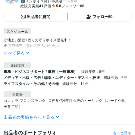
インボイス発行事業者
未登録
総販売実績
41
評価
5.0
フォロワー
60
出品者に質問
フォロー
60
スケジュール
心地よい波動⭐聴くお守りボイス販売中！

◆ 電話鑑定（夏休み突入のため少...
すべて見る
経験職種
事務・ビジネスサポート / 事務（一般事務）
経験年数 : 5年
メディア・出版・広告 / 編集・エディター・デスク・校正
経験年数 : 6年
ライフスタイル・その他 / その他
経験年数 : 14年
受賞歴
ココナラ ブロンズランク
音声配信4年目☆声のヒーリング（カードや歌、
子育て話）
出品者の実績をもっと見る
資格・検定
調理師
取得年 : 2011年
愛玩動物飼養管理士2級
取得年 : 2013年
出品者のポートフォリオ
もっと見る