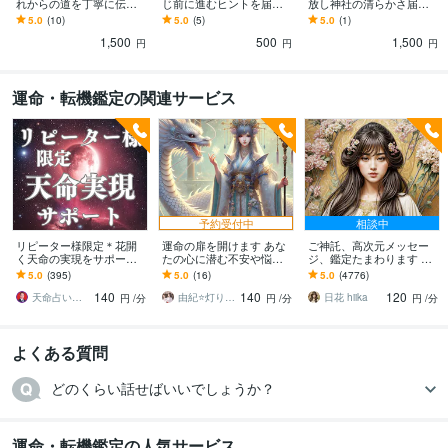
れからの道を丁寧に伝え
じ前に進むヒントを届け
放し神社の清らかさ届け
ます 幸せになるための選
ます 心をすっきり整え✨
ます 人間関係 仕事 家庭
5.0
(10)
5.0
(5)
5.0
(1)
択！迷いを手放し心地よ
心地よい波動で自分を生
あなたの抱えているモヤ
1,500
500
1,500
い日常を過ごす道案内
きるお守りメッセージ
モヤをなくします
円
円
円
運命・転機鑑定の関連サービス
予約受付中
相談中
リピーター様限定＊花開
運命の扉を開けます あな
ご神託、高次元メッセー
く天命の実現をサポート
たの心に潜む不安や悩み
ジ、鑑定たまわります 天
します あなたが持つ潜在
を取り除き、開運へと導
命、人生総合みさせてい
5.0
(395)
5.0
(16)
5.0
(4776)
能力を存分に活かし理想
きます。
ただきます
140
140
120
の未来を共に目指します
天命占い師＠藤＊久国
由紀⭐灯りをともす癒し陰陽師
日花 hiika
円
/分
円
/分
円
/分
よくある質問
どのくらい話せばいいでしょうか？
運命・転機鑑定の人気サービス