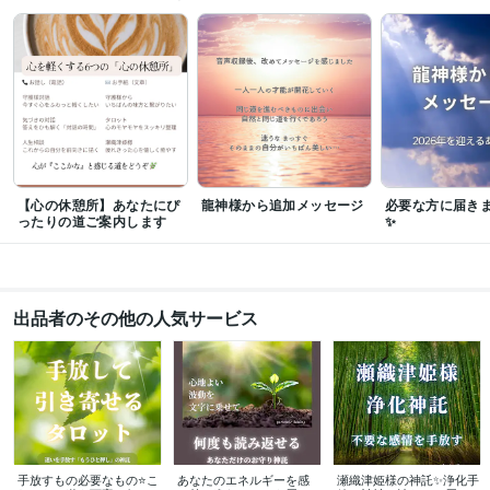
普通自動車第一種運転免許
取得年 : 2006年
ビジネス・クリエイティブツール
Word:5年
Adobe Photoshop:1年
Canva:2年
その他ツール
タロット:8年
オラクル:3年
数秘術:3年
スピリチュアル（自己愛とブロック解除で目覚め）:2年
得意分野
【心の休憩所】あなたにぴ
龍神様から追加メッセージ
必要な方に届き
占い
チャネリング、サイキック
悩み相談  カードリーディング
ったりの道ご案内します
✨
スピリチュアル
神様
悩み相談
癒やし
ヒーリング
これからの生き方
自分らしさ
40代女性
50代女性
60代女性
悩み相談・カウンセリング
癒やしの泉  声の波動で心を軽く
心の声
手放し
引き寄せ
道案内
自分らしく生きる
心を軽く
電話相談
電話鑑定
ヒーリング
スピリチュアル
出品者のその他の人気サービス
手放すもの必要なもの⭐こ
あなたのエネルギーを感
瀬織津姫様の神託✨浄化手