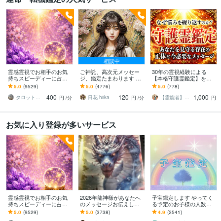
相談中
霊感霊視でお相手のお気
ご神託、高次元メッセー
30年の霊視経験による
持ちスピーディーに占い
ジ、鑑定たまわります 天
【本格守護霊鑑定】を行
ます 魂と深くつながり未
命、人生総合みさせてい
います あなたの本質、運
5.0
(9529)
5.0
(4776)
5.0
(778)
来と真実を霊視で伝え祈
ただきます
命、転機、守護霊からの
400
120
1,000
願させて頂きます。
メッセージを伝えます
タロット占い胡蝶蘭
日花 hiika
【霊能者】天晴
円
/分
円
/分
円
お気に入り登録が多いサービス
霊感霊視でお相手のお気
2026年龍神様があなたへ
子宝鑑定します やってく
持ちスピーディーに占い
のメッセージお伝えしま
る予定のお子様の人数や
ます 魂と深くつながり未
す 変転変化の暗示日本列
時期を視ます
5.0
(9529)
5.0
(3738)
4.9
(2541)
来と真実を霊視で伝え祈
島も龍の形！高次元と現