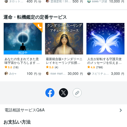
400
500
10,000
願させて頂きます。
実を繋げる龍神！
タロット占い胡蝶蘭
霊感霊視！30年！一万人鑑定 春うららか
sawa＊沙波
円
/分
円
円
運命・転機鑑定の定番サービス
相談中
あなたの生まれてきた意
最新統合版⭐クンダリーニ
人生が好転する守護天使
味宇宙から下ろします 辛
レイキヒーリング伝授し
のメッセージを伝えます 2
く生きづらい方へ 今必
ます ミレニアム＆アルテ
4時間以内鑑定！守護天使
5.0
(18)
5.0
(4)
4.9
(798)
要な魂のメッセージです
ィメット版アチューメン
があなたに伝えたい大切
100
30,000
3,000
ト→覚醒・次元上昇へ
なメッセージ
みか⭐︎
rose marry〜ローズマリー
スピリチュアルカウンセラー沙耶美
円
/分
円
円
電話相談サービスQ&A
お支払い方法