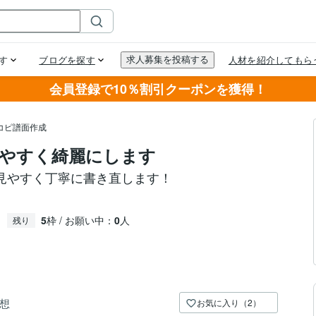
会員登録で10％割引クーポンを獲得！
コピ譜面作成
やすく綺麗にします
見やすく丁寧に書き直します！
5
枠 / お願い中：
0
人
残り
想
お気に入り（2）