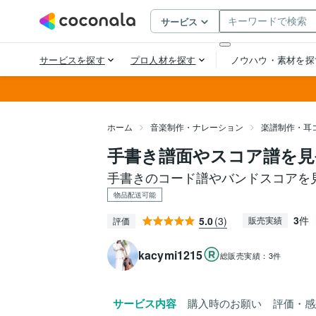
ホーム
音楽制作・ナレーション
楽譜制作・耳
手書き譜面やスコア譜を見
手書きのコード譜やバンドスコアを
物品配送可能
3
件
5.0
(3)
販売実績
評価
kacymi1215
総販売実績：
3件
サービス内容
購入時のお願い
評価・感