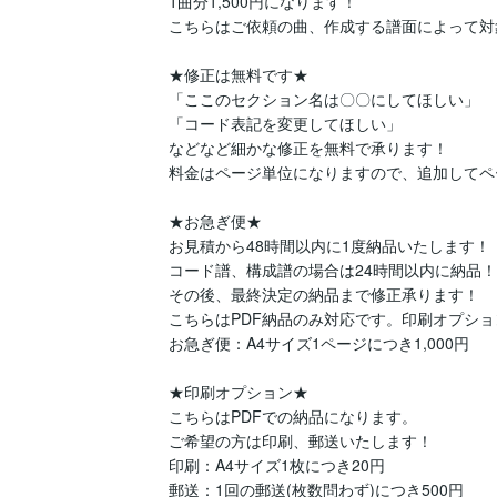
1曲分1,500円になります！

こちらはご依頼の曲、作成する譜面によって対
★修正は無料です★

「ここのセクション名は〇〇にしてほしい」

「コード表記を変更してほしい」

などなど細かな修正を無料で承ります！

料金はページ単位になりますので、追加してペ
★お急ぎ便★

お見積から48時間以内に1度納品いたします！

コード譜、構成譜の場合は24時間以内に納品！

その後、最終決定の納品まで修正承ります！

こちらはPDF納品のみ対応です。印刷オプショ
お急ぎ便：A4サイズ1ページにつき1,000円

★印刷オプション★

こちらはPDFでの納品になります。

ご希望の方は印刷、郵送いたします！

印刷：A4サイズ1枚につき20円

郵送：1回の郵送(枚数問わず)につき500円
