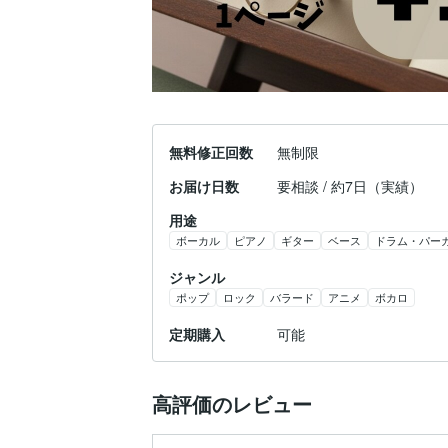
無料修正回数
無制限
お届け日数
要相談 / 約7日（実績）
用途
ボーカル
ピアノ
ギター
ベース
ドラム・パー
ジャンル
ポップ
ロック
バラード
アニメ
ボカロ
定期購入
可能
高評価のレビュー