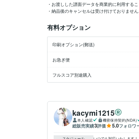
・お渡しした譜面データを商業的に利用するこ
有料オプション
印刷オプション(郵送)
お急ぎ便
フルスコア別途購入
kacymi1215
本人確認
機密保持契約(NDA)
3
5.0
総販売実績
評価
フォロワ
スケジュール
いつでも対応いたします！
