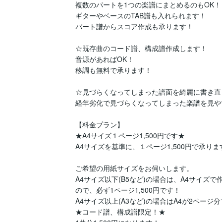
複数のパートを1つの楽譜にまとめるのもOK！

ギターやベースのTAB譜も入れられます！

パート譜からスコア作成も承ります！

☆既存曲のコード譜、構成譜作成します！

音源があればOK！

移調も無料で承ります！

☆見づらくなってしまった譜面を綺麗に書き直
経年劣化で見づらくなってしまった楽譜を見や
【料金プラン】

★A4サイズ１ページ1,500円です★

A4サイズを基準に、１ページ1,500円で承ります
ご希望の用紙サイズをお伺いします。

A4サイズ以下(B5など)の場合は、A4サイ
ので、必ず1ページ1,500円です！

A4サイズ以上(A3など)の場合はA4が2ページ分で
★コード譜、構成譜限定！★
