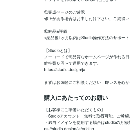
⑤完成ページのご確認

修正がある場合はお申し付け下さい。ご納得い
⑥納品&評価

※納品後1ヶ月以内はStudio操作方法のサポー
【Studioとは】

ノーコードで高品質なホームページが作れる日
維持費０円〜で運用できます。

https://studio.design/ja

購入にあたってのお願い
【お客様にご準備いただくもの】

・Studioアカウント（無料で取得可能。ご希
・独自ドメインを使用する場合はstudioの月
ps://studio.design/ja/pricing
