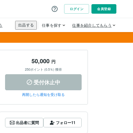
50,000
円
250ポイント (0.5％) 獲得
受付休止中
再開したら通知を受け取る
出品者に質問
フォロー
11