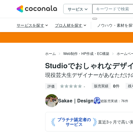
ホーム
Web制作・HP作成・EC構築
ホームペ
Studioでおしゃれなデ
現役芸大生デザイナーがあなただけ
0
件
-
販売実績
残
評価
Sakae｜Design
総販売実績：
76件
プラチナ認定者の
直近3ヶ月で高い
サービス