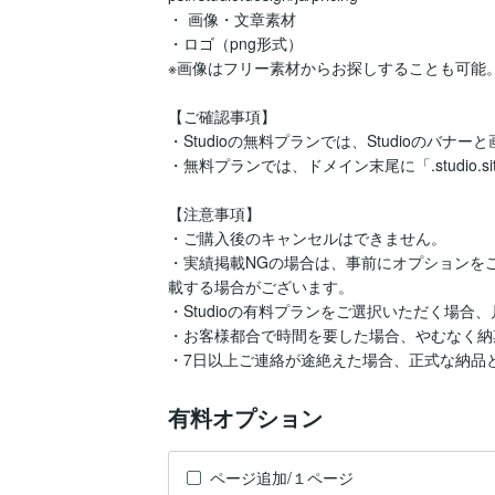
・ 画像・文章素材

・ロゴ（png形式）

※画像はフリー素材からお探しすることも可能。
【ご確認事項】

・Studioの無料プランでは、Studioのバナ
・無料プランでは、ドメイン末尾に「.studio.si
【注意事項】

・ご購入後のキャンセルはできません。

・実績掲載NGの場合は、事前にオプションを
載する場合がございます。

・Studioの有料プランをご選択いただく場合
・お客様都合で時間を要した場合、やむなく納
・7日以上ご連絡が途絶えた場合、正式な納品
有料オプション
ページ追加/１ページ