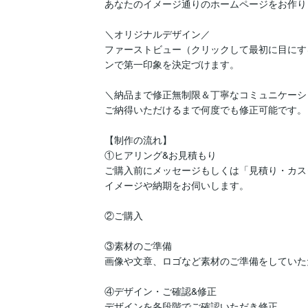
あなたのイメージ通りのホームページをお作り
＼オリジナルデザイン／

ファーストビュー（クリックして最初に目にす
ンで第一印象を決定づけます。

＼納品まで修正無制限＆丁寧なコミュニケーショ
ご納得いただけるまで何度でも修正可能です。

【制作の流れ】

①ヒアリング&お見積もり

ご購入前にメッセージもしくは「見積り・カス
イメージや納期をお伺いします。

②ご購入

③素材のご準備

画像や文章、ロゴなど素材のご準備をしていた
④デザイン・ご確認&修正

デザインを各段階でご確認いただき修正
