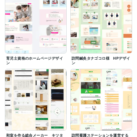
育児士資格のホームページデザイ
訪問鍼灸タナゴコロ様 HPデザイ
ン
ン
和室を作る総合メーカー キツタ
訪問看護ステーションを運営する