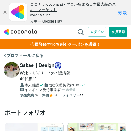
会員登録で10％割引クーポンを獲得！
プロフィールに戻る
Sakae｜Design
Webデザイナー/タイ語講師
40代後半
本人確認
機密保持契約(NDA)
インボイス発行事業者
未登録
販売実績
76
評価
5.0
フォロワー
11
ポートフォリオ