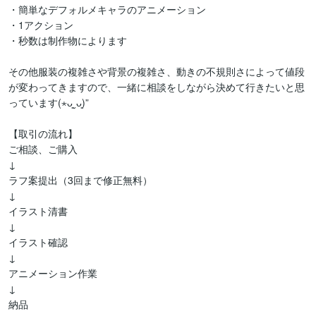
・簡単なデフォルメキャラのアニメーション

・1アクション

・秒数は制作物によります

その他服装の複雑さや背景の複雑さ、動きの不規則さによって値段
が変わってきますので、一緒に相談をしながら決めて行きたいと思
っています(⋆ᴗ͈ˬᴗ͈)”

【取引の流れ】

ご相談、ご購入

↓

ラフ案提出（3回まで修正無料）

↓

イラスト清書

↓

イラスト確認

↓

アニメーション作業

↓

納品
