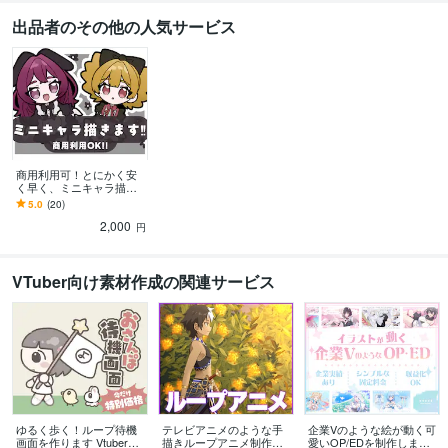
出品者のその他の人気サービス
商用利用可！とにかく安
く早く、ミニキャラ描き
ます あなたの活動のお手
5.0
(20)
伝いします！
2,000
円
VTuber向け素材作成の関連サービス
ゆるく歩く！ループ待機
テレビアニメのような手
企業Vのような絵が動く可
画面を作ります Vtuberさ
描きループアニメ制作し
愛いOP/EDを制作します