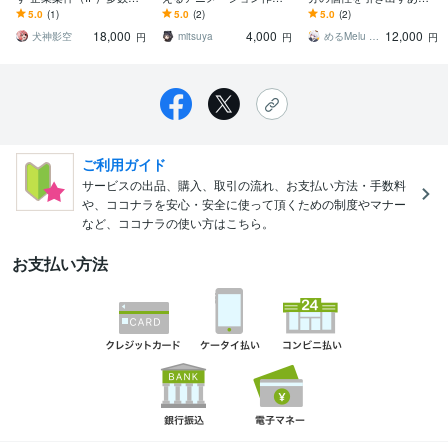
Vtuber様からのご依頼も
ます 低コストで映像・配
ただけのティザーPVを！
5.0
(1)
5.0
(2)
5.0
(2)
信のクオリティを底上
18,000
4,000
12,000
げ！
犬神影空
mitsuya⠀
めるMelu 映像クリエイター
円
円
円
ご利用ガイド
サービスの出品、購入、取引の流れ、お支払い方法・手数料
や、ココナラを安心・安全に使って頂くための制度やマナー
など、ココナラの使い方はこちら。
お支払い方法