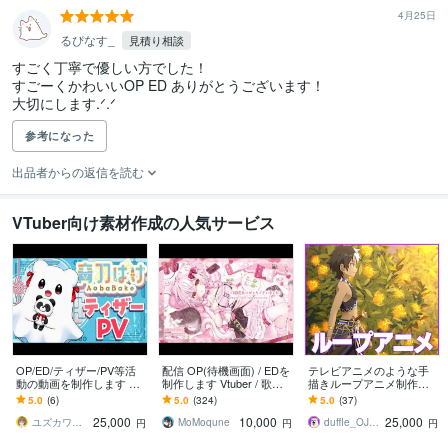
4月25日
るぴなす_
見積り相談
すごく丁寧で優しい方でした！

すごーくかわいいOP ED ありがとうございます！

大切にします.ᐟ‪‪‬.ᐟ‪‪‬
参考になった
出品者からの返信を読む
VTuber向け素材作成の人気サービス
OP/ED/ティザー/PV等活
配信 OP(待機画面) / EDを
テレビアニメのような手
動の動画を制作します デ
制作します Vtuber / 歌い
描きループアニメ制作し
ザイナー歴10年、世界
手 / YouTuber さん向け！
ます 配信のOPやED、ア
5.0
(6)
5.0
(324)
5.0
(37)
観・細部までこだわった
イキャッチに最適！
25,000
10,000
25,000
動画制作します
ユズカワ＠映像とイラスト
MoMoqune
duffle_OJ【アニメーション作家】
円
円
円