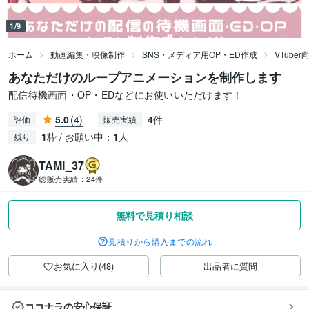
1/9
ホーム
動画編集・映像制作
SNS・メディア用OP・ED作成
VTube
あなただけのループアニメーションを制作します
配信待機画面・OP・EDなどにお使いいただけます！
5.0
(4)
4
件
評価
販売実績
1
枠 / お願い中：
1
人
残り
TAMI_37
総販売実績：
24件
無料で見積り相談
見積りから購入までの流れ
お気に入り(48)
出品者に質問
ココナラの安心保証