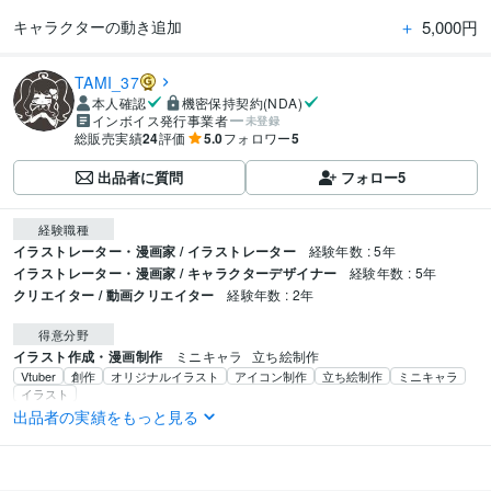
＋
5,000円
キャラクターの動き追加
TAMI_37
本人確認
機密保持契約(NDA)
インボイス発行事業者
未登録
総販売実績
24
評価
5.0
フォロワー
5
出品者に質問
フォロー
5
経験職種
イラストレーター・漫画家 / イラストレーター
経験年数 : 5年
イラストレーター・漫画家 / キャラクターデザイナー
経験年数 : 5年
クリエイター / 動画クリエイター
経験年数 : 2年
得意分野
イラスト作成・漫画制作
ミニキャラ
立ち絵制作
Vtuber
創作
オリジナルイラスト
アイコン制作
立ち絵制作
ミニキャラ
イラスト
動画編集・映像制作
アニメーション
出品者の実績をもっと見る
映像業界
Vtuber
アニメーション
配信待機画面