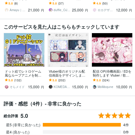
んの配信に！かわいいル
ます 配信のOPやED、ア
企業実績あり/待機画面/エ
5.0
(8)
5.0
(37)
4.9
(50)
ープ待機アニメーショ
イキャッチに最適！
ンディング/Vtuberさん向
21,000
25,000
12,000
ン！
け！
Amayu｜おさかにゃデザイン
duffle_OJ【アニメーション作家】
ロカデザイン✧モーションデザイナー
円
円
円
このサービスを見た人はこちらもチェックしています
ドット絵でレトロゲーム
Vtuber様のオリジナル配
配信 OP(待機画面) / EDを
風なループアニメを制作
信画面をデザインします
制作します Vtuber / 歌い
します 動画配信のOP.ED.
雑談・ゲーム・スケジュ
手 / YouTuber さん向け！
5.0
(132)
5.0
(202)
5.0
(324)
待機画面、結婚式ムービ
ール・待機画面・終了画
15,000
15,000
10,000
ー、SNSにも！
面など製作します
そらメイド
KOMEDA__h
MoMoqune
円
円
円
評価・感想（4件）- 非常に良かった
5.0
総合評価
星5 (非常に良かった)
4件
星4 (良かった)
0件