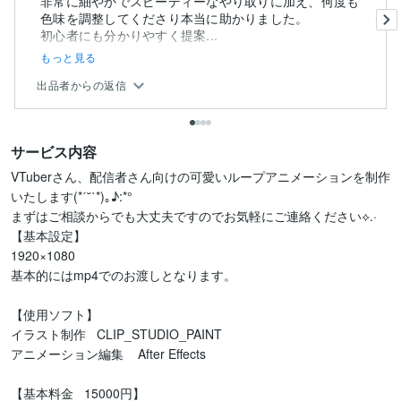
非常に細やかでスピーディーなやり取りに加え、何度も
色味を調整してくださり本当に助かりました。
初心者にも分かりやすく提案...
もっと見る
出品者からの返信
サービス内容
VTuberさん、配信者さん向けの可愛いループアニメーションを制作
いたします(*ˊ˘ˋ*)｡♪:*°

まずはご相談からでも大丈夫ですのでお気軽にご連絡ください⟡.·

【基本設定】

1920×1080

基本的にはmp4でのお渡しとなります。

【使用ソフト】

イラスト制作   CLIP_STUDIO_PAINT

アニメーション編集    After Effects

【基本料金   15000円】
