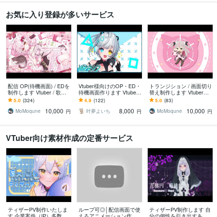
お気に入り登録が多いサービス
配信 OP(待機画面) / EDを
Vtuber様向けのOP・ED・
トランジション / 画面切り
制作します Vtuber / 歌い
待機画面作ります Vtuber
替え制作します Vtuberさ
手 / YouTuber さん向け！
視点で動画をお作り致し
ん向け！YouTube投稿動画
5.0
(324)
4.9
(122)
5.0
(83)
ます！
にも✨
10,000
8,000
10,000
MoMoqune
叶夢よいち
MoMoqune
円
円
円
VTuber向け素材作成の定番サービス
ティザーPV制作いたしま
ループ可◎│配信画面で使
ティザーPV制作します 自
す 企業案件（IP）多数！
えるアニメーション作り
分の個性を引き出すあな