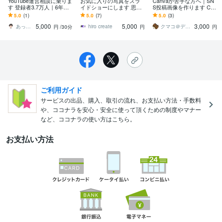
YouTube運営相談に乗りま
お気に入りの写真をスラ
Canvaが苦手な方へ｜SN
す 登録者3.7万人｜6年の
イドショーにします 思い
S投稿画像を作ります Can
経験から親身にアドバイ
出の写真の良さを最大限
vaが苦手な方のSNS投稿
5.0
(1)
5.0
(7)
5.0
(3)
ス
に引き出します。
をサポート致します！
5,000
5,000
3,000
あっきー YouTubeCh運営
hiro create
クマコ＠デザイン
円
/30分
円
円
ご利用ガイド
サービスの出品、購入、取引の流れ、お支払い方法・手数料
や、ココナラを安心・安全に使って頂くための制度やマナー
など、ココナラの使い方はこちら。
お支払い方法