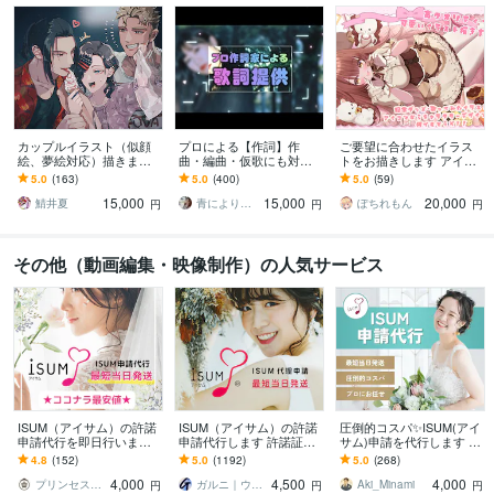
カップルイラスト（似顔
プロによる【作詞】作
ご要望に合わせたイラス
絵、夢絵対応）描きます
曲・編曲・仮歌にも対応
トをお描きします アイコ
アイコン、立ち絵などあ
します テレビ出演歴あり/
ン、ヘッダー、サムネ、
5.0
(163)
5.0
(400)
5.0
(59)
なたの活動に協力させて
CM・映画主題歌の作詞も
グッズなどイラストをお
15,000
15,000
20,000
ください！
手掛けたプロが提供
描きします
鯖井夏
青により｜マルチクリエイター
ぽちれもん
円
円
円
その他（動画編集・映像制作）の人気サービス
ISUM（アイサム）の許諾
ISUM（アイサム）の許諾
圧倒的コスパ✨ISUM(アイ
申請代行を即日行います
申請代行します 許諾証発
サム)申請を代行します 最
丁寧なご案内での安心の
送。複数曲の申請も承り
短当日発送！圧倒的コス
4.8
(152)
5.0
(1192)
5.0
(268)
実績。自作ムービーに曲
ます！JASRAC申請も可
パ！プロにお任せ！
4,000
4,500
4,000
入れの悩み解決。
能
プリンセスネット
ガルニ｜ウェディングムービー＆ギフト
Aki_Minami
円
円
円