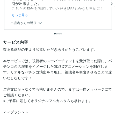
引が出来ました。
こちらの都合を考慮していただき納品もかなり早めにし
て...
もっと見る
出品者からの返信
サービス内容
数ある商品の中より閲覧いただきありがとうございます。

本サービスでは、視聴者のスーパーチャットを受け取った際に、パ
チンコ台の演出をイメージした2D/3Dアニメーションを制作しま
す。リアルなパチンコ演出を再現し、視聴者を興奮させること間違
いなしなしです！

ご注文に至らなくても構いませんので、まずは一度メッセージにて
ご相談ください。

※ご予算に応じてオリジナルフルカスタムも承れます。

＜＜プラン＞＞
