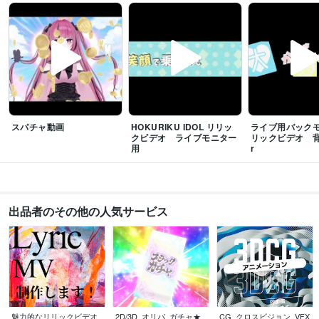
得意分野
動画編集・映像制作
映像制作/Editar
スパチャ動画
HOKURIKU IDOL リリッ
ライブ用バック
クビデオ ライブモニター
リックビデオ 背
用
r
出品者のその他の人気サービス
魅力的なリリックビデオ
2D/3D_オリパ_ガチャ★
CG_クロスビジョン_VFX