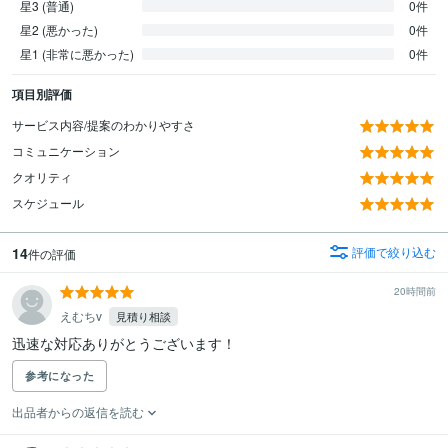
星3 (普通)
0件
星2 (悪かった)
0件
星1 (非常に悪かった)
0件
項目別評価
サービス内容/提案のわかりやすさ
コミュニケーション
クオリティ
スケジュール
14
評価で絞り込む
件の評価
20時間前
えむちv
見積り相談
迅速な対応ありがとうございます！
参考になった
出品者からの返信を読む