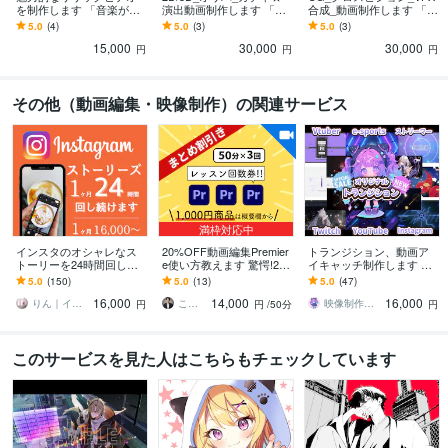
を制作します 「音楽が見
演出動画制作します 「回
合成_動画制作します 「未
える、感じる、響く」
せ！運命の一回、ガチャ
来の映像表現を、あなた
5.0
(4)
5.0
(3)
5.0
(3)
でファンとの絆を深めよ
のビジネスに。」
15,000
30,000
30,000
う！」
円
円
円
その他（動画編集・映像制作）の関連サービス
満枠対応中
インスタのオシャレなス
20%OFF動画編集Premier
トランジション、動画ア
トーリーを24時間回しま
e使い方教えます 驚愕!2
イキャッチ制作します Vtu
す 1ヶ月16,000円！1日2
0%OFF【プレミアプロ】
ber、配信、YouTube、Twi
5.0
(150)
5.0
(13)
5.0
(47)
回ストーリーズを【毎
動画編集教室/教えて/操作
tch、ライブ配信
16,000
14,000
16,000
日】アップ！
りん｜インスタお任せください❀
こうさん│映像×AI×SNS
映像制作GOA
円
円
/50分
円
このサービスを見た人はこちらもチェックしています