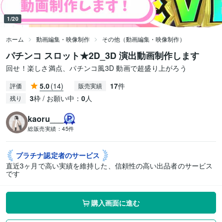
1/20
ホーム
動画編集・映像制作
その他（動画編集・映像制作）
パチンコ スロット★2D_3D 演出動画制作します
回せ！楽しさ満点、パチンコ風3D 動画で超盛り上がろう
5.0
(14)
17
件
評価
販売実績
3
枠 / お願い中：
0
人
残り
kaoru___
総販売実績：
45件
プラチナ認定者の
サービス
直近3ヶ月で高い実績を維持した、信頼性の高い出品者のサービス
です
購入画面に進む