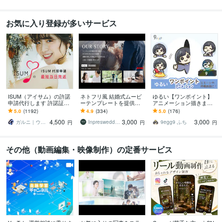
お気に入り登録が多いサービス
ISUM（アイサム）の許諾
ネトフリ風 結婚式ムービ
ゆるい【ワンポイント】
申請代行します 許諾証発
ーテンプレートを提供し
アニメーション描きます
送。複数曲の申請も承り
ます 披露宴を盛り上げ
「20種類から選べる！」
5.0
(1192)
4.9
(334)
5.0
(176)
ます！JASRAC申請も可
る！パワポで自作可能な
配信画面・ブログなどの
4,500
3,000
3,000
能
プロフィールムービー！
飾りに！
ガルニ｜ウェディングムービー＆ギフト
Inpreswedding
9egg9 ふち
円
円
円
その他（動画編集・映像制作）の定番サービス