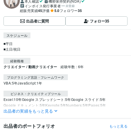
本人確認
機密保持契約(NDA)
インボイス発行事業者
未登録
総販売実績
45
評価
5.0
フォロワー
35
出品者に質問
フォロー
35
スケジュール
■平日　　　

■土日/祝日  
経験職種
クリエイター / 動画クリエイター
経験年数 : 6年
プログラミング言語・フレームワーク
VBA:5年
JavaScript:1年
ビジネス・クリエイティブツール
Excel:10年
Google スプレッドシート:5年
Google スライド:5年
Google ドキュメント:5年
Keynote:5年
Numbers:5年
Pages:5年
出品者の実績をもっと見る
PowerPoint:10年
Word:10年
Adobe Photoshop:6年
Adobe Premiere Pro:6年
iMovie:5年
Adobe Illustrator:6年
Canva:3年
CLIP STUDIO PAINT:2年
Adobe After Effects:6年
Blender:2年
ZBrush:2年
出品者のポートフォリオ
もっと見る
CINEMA 4D:3年
Substance Painter:1年