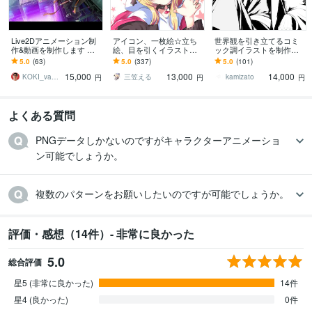
Live2Dアニメーション制
アイコン、一枚絵☆立ち
世界観を引き立てるコミ
作&動画を制作します 大
絵、目を引くイラスト描
ック調イラストを制作し
手ギャルゲー導入実績あ
きます イリアム、サム
ます 世界観で惹きつけ
5.0
(63)
5.0
(337)
5.0
(101)
り！1枚絵の状態でOKで
ネ、live2D、YouTube、歌
る、商用対応の一枚絵を
15,000
13,000
14,000
す♪
ってみたも
ご提供致します。
KOKI_vananastudio
三笠える
kamizato
円
円
円
よくある質問
PNGデータしかないのですがキャラクターアニメーショ
ン可能でしょうか。
複数のパターンをお願いしたいのですが可能でしょうか。
評価・感想（14件）- 非常に良かった
5.0
総合評価
星5 (非常に良かった)
14件
星4 (良かった)
0件