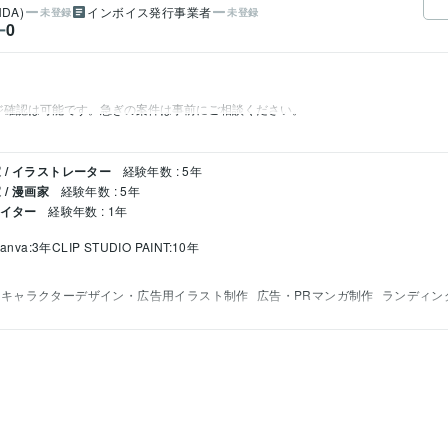
DA)
インボイス発行事業者
未登録
未登録
0
ー
ジ確認は可能です。急ぎの案件は事前にご相談ください。
/ イラストレーター
経験年数 : 5年
/ 漫画家
経験年数 : 5年
エイター
経験年数 : 1年
anva:3年
CLIP STUDIO PAINT:10年
キャラクターデザイン・広告用イラスト制作
広告・PRマンガ制作
ランディン