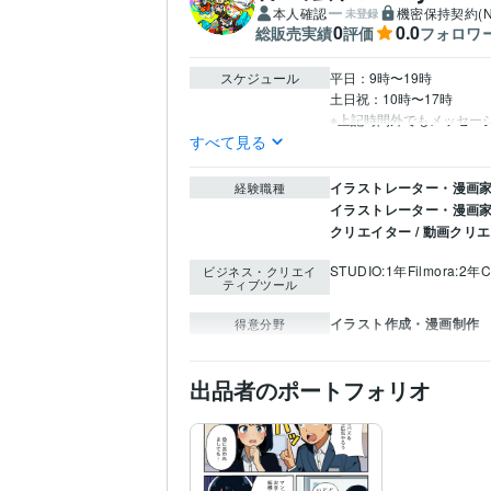
本人確認
機密保持契約(N
未登録
0
0.0
総販売実績
評価
フォロワ
スケジュール
平日：9時〜19時

土日祝：10時〜17時

※上記時間外でもメッセー
すべて見る
イラストレーター・漫画家 
経験職種
イラストレーター・漫画家 
クリエイター / 動画クリ
STUDIO:1年
Filmora:2年
C
ビジネス・クリエイ
ティブツール
イラスト作成・漫画制作
得意分野
出品者のポートフォリオ