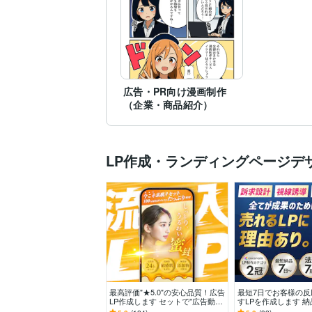
広告・PR向け漫画制作
（企業・商品紹介）
LP作成・ランディングページデ
最高評価"★5.0"の安心品質！広告
最短7日でお客様の反
LP作成します セットで"広告動
すLPを作成します 
画"が50%OFF！LP単品の制作も
でも修正OK！納得い