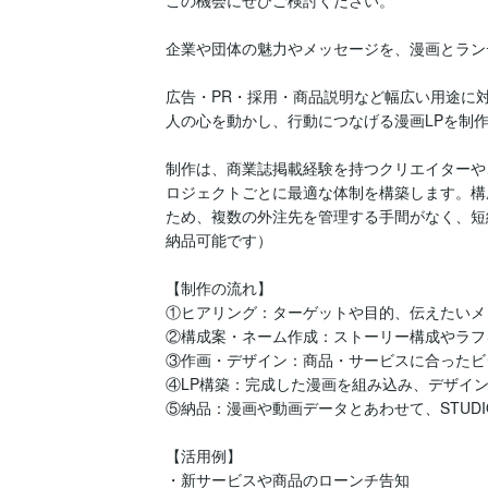
この機会にぜひご検討ください。

企業や団体の魅力やメッセージを、漫画とラン
広告・PR・採用・商品説明など幅広い用途に
人の心を動かし、行動につなげる漫画LPを制作
制作は、商業誌掲載経験を持つクリエイターや
ロジェクトごとに最適な体制を構築します。構
ため、複数の外注先を管理する手間がなく、短
納品可能です）

【制作の流れ】

①ヒアリング：ターゲットや目的、伝えたいメ
②構成案・ネーム作成：ストーリー構成やラフ
③作画・デザイン：商品・サービスに合ったビ
④LP構築：完成した漫画を組み込み、デザイン
⑤納品：漫画や動画データとあわせて、STUDI
【活用例】

・新サービスや商品のローンチ告知
