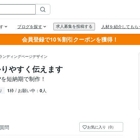
会員登録で10％割引クーポンを獲得！
・ランディングページデザイン
かりやすく伝えます
Pを短納期で制作！
1
枠 / お願い中：
0
人
り
質問
お気に入り（0）