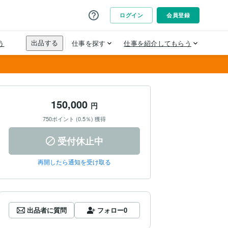
150,000
円
750ポイント (0.5％) 獲得
受付休止中
再開したら通知を受け取る
出品者に質問
フォロー
0