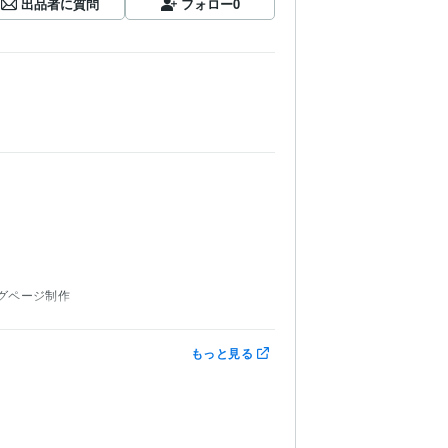
出品者に質問
フォロー
0
グページ制作
もっと見る