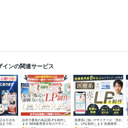
ザインの関連サービス
応を引き出
訴求力重視の高品質LPを制作し
医療系に強いデザイナーが「売れ
納品まで何度
ます WEB業界歴８年のデザイナ
る」LPを制作します 医療業界歴8
くまで対応
ー兼マーケターが制作を担当！
年以上！薬機法・医療広告ガイド