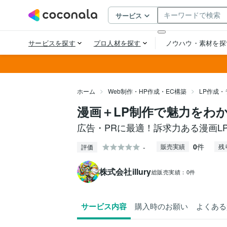
ホーム
Web制作・HP作成・EC構築
LP作成
漫画＋LP制作で魅力をわ
広告・PRに最適！訴求力ある漫画L
0
件
-
販売実績
残
評価
株式会社illury
総販売実績：
0件
サービス内容
購入時のお願い
よくある