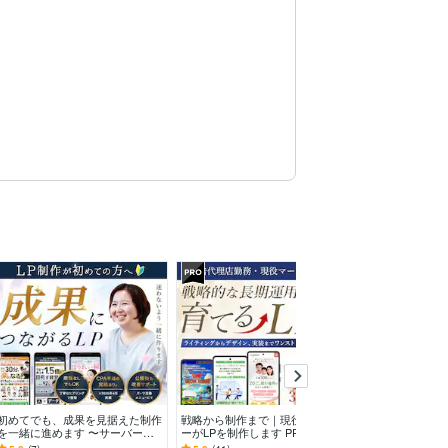
初めてでも、成果を見据えた制作
戦略から制作まで｜現役マーケタ
プロの戦略・コ
を一緒に進めます 〜サーバー登
ーがLPを制作します PRO認定｜
売れるLPを作り
録から丁寧にサポート！迷わせな
実績300本｜リサーチ・戦略策定
えて成約率を最