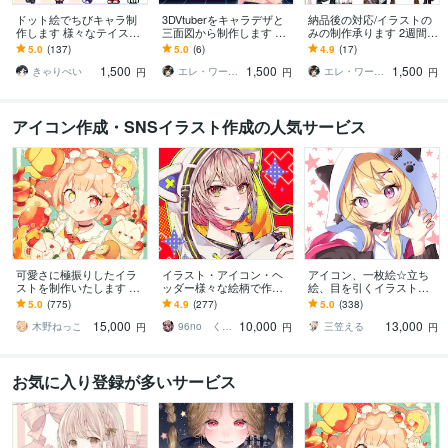
ドット絵でちびキャラ制
3DVtuberをキャラデザと
納品後の対応/イラストの
作します 様々なテイスト
三面図から制作します 配
みの制作承ります 2週間後
のちびキャラを作成しま
信画面/背景/ネームロゴ/離
のアフター対応受付窓口
5.0
(137)
5.0
(6)
4.9
(17)
す
席中/待機中/OP/EDセット
です
1,500
1,500
1,500
きゃりぺい
エレ・ワークス｜Vtuber制作
エレ・ワークス｜Vtuber制作
円
円
円
アイコン作成・SNSイラスト作成の人気サービス
可愛さに極振りしたイラ
イラスト・アイコン・ヘ
アイコン、一枚絵☆立ち
ストを制作いたします ★
ッダー様々な絵柄で作成
絵、目を引くイラスト描
商用利用＆二次利用込
します 商用可！似顔絵・
きます イリアム、サム
5.0
(775)
4.9
(277)
5.0
(338)
み！ミニキャラは小物２
ブログ・インスタ・動画
ネ、live2D、YouTube、歌
15,000
10,000
13,000
点まで無料！★
配信サムネ等用途様々！
ってみたも
木野ねっこ
96no くろの
三笠える
円
円
円
お気に入り登録が多いサービス