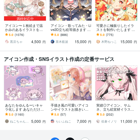
満枠対応中
アイコン〜１枚絵まで温
アイコン・歌ってみた・Li
可愛さに極振りしたイラ
かみのあるイラストを描
ve2D立ち絵等描きます ち
ストを制作いたします ★
きます ★ココナラ自体が
びキャラや配信用イラス
商用利用＆二次利用込
5.0
(1076)
5.0
(886)
5.0
(775)
初めての方も、お気軽に
ト等、幅広く制作してい
み！ミニキャラは小物２
4,500
15,000
15,000
ご相談ください♪★
ます！
点まで無料！★
黒豆ちゃ
茶木藍波
木野ねっこ
円
円
円
アイコン作成・SNSイラスト作成の定番サービス
あなたをゆんるーいキャ
手描き風の可愛いアイコ
実績◎アイコン、サム
ラ化します あなただけの
ンやイラストお描きいた
ネ、立ち絵宣材イラスト
ゆんるいイメージキャラ
します 〜立ち絵やSD、動
描きます 商用利用◎・SN
5.0
(1160)
5.0
(57)
5.0
(202)
クターを作ります
きのある一枚イラストな
Sのアイコンや動画のサム
5,000
7,000
11,000
ど〜
ネ、配信用立ち絵など
ねこちゃんです
らいふねこ
佐倉イノリ
円
円
円