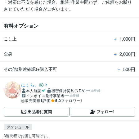
・対応に不安を感じた場合、相談･作業中問わず、ご依頼をお断り
させていただく場合がございます。
有料オプション
＋
1,000円
こし上
＋
2,000円
全身
＋
500円
その他(別途確認)※購入不可
にくら。
本人確認
機密保持契約(NDA)
未登録
インボイス発行事業者
未登録
総販売実績
1
評価
5.0
フォロワー
1
出品者に質問
フォロー
1
スケジュール
3週間程でお渡し可能です。