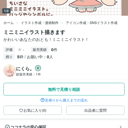
1/2
ホーム
イラスト作成・漫画制作
アイコン作成・SNSイラスト作成
ミニミニイラスト描きます
かわいいあなたのおとも！ミニミニイラスト！
-
0
件
評価
販売実績
5
枠 / お願い中：
0
人
残り
にくら。
総販売実績：
1件
無料で見積り相談
見積りから購入までの流れ
お気に入り(0)
出品者に質問
ココナラの安心保証