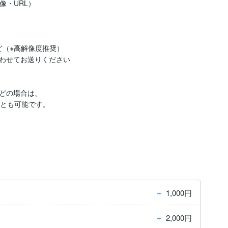
・URL）

（※高解像度推奨）

わせてお送りください

どの場合は、

とも可能です。

＋
1,000円
＋
2,000円