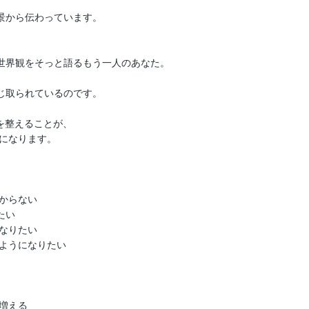
景から伝わっています。

世界観をそっと語るもう一人のあなた。

じ取られているのです。

を整えることが、

になります。

からない

い

なりたい

ようになりたい

える
