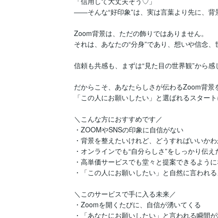
「信用して大丈夫そう♡」

――そんな“好印象”は、実は言葉より先に、背
Zoom背景は、ただの飾りではありません。

それは、あなたの“分身”であり、想いや信念、
信頼も共感も、まずは“見た目の世界観”から感
だからこそ、あなたらしさが伝わるZoom背景
「この人にお願いしたい」と選ばれるスタート
＼こんな方におすすめです／

・ZOOMやSNSの印象に自信がない

・背景を整えたいけれど、どうすればいいかわ
・オンラインでも“自分らしさ”をしっかり伝えた
・高単価サービスでも堂々と提案できるように
・「この人にお願いしたい」と自然に言われる
＼このサービスで手に入る未来／

・Zoomを開くたびに、自信が湧いてくる

・「あなたにお願いしたい」と言われる瞬間が増