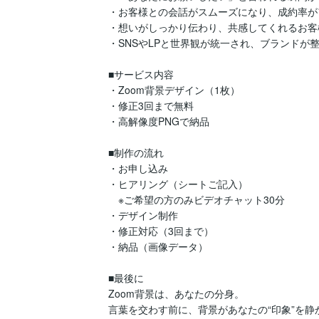
・お客様との会話がスムーズになり、成約率が
・想いがしっかり伝わり、共感してくれるお客
・SNSやLPと世界観が統一され、ブランドが整
■サービス内容

・Zoom背景デザイン（1枚）

・修正3回まで無料

・高解像度PNGで納品

■制作の流れ

・お申し込み

・ヒアリング（シートご記入）

　※ご希望の方のみビデオチャット30分

・デザイン制作

・修正対応（3回まで）

・納品（画像データ）

■最後に

Zoom背景は、あなたの分身。

言葉を交わす前に、背景があなたの“印象”を静