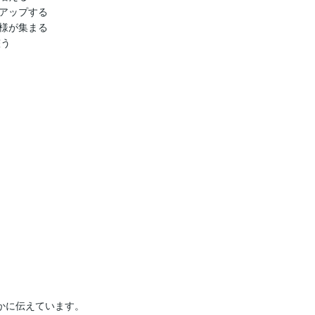
アップする

様が集まる

う

かに伝えています。
