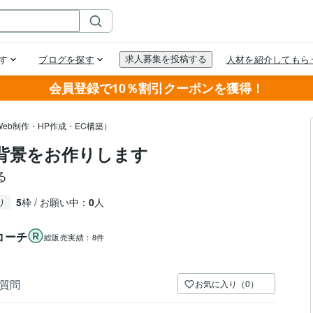
会員登録で10％割引クーポンを獲得！
eb制作・HP作成・EC構築）
m背景をお作りします
る
5
枠 / お願い中：
0
人
り
コーチ
総販売実績：
8件
質問
お気に入り（0）