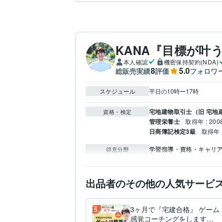
KANA『目標が叶
本人確認
機密保持契約(NDA)
8
5.0
総販売実績
評価
フォロワ
スケジュール
平日の10時ー17時
宅地建物取引士（旧 宅地
資格・検定
管理栄養士
取得年 : 200
日商簿記検定3級
取得年 :
学習指導・資格・キャリ
得意分野
出品者のその他の人気サービ
3ヶ月で『宅建合格』 ゲーム
感覚コーチングをします