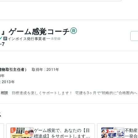
う』ゲーム感覚コーチ
インボイス発行事業者
未登録
7
ー
建物取引主任者）
取得年 : 2011年
8年
 2013年
ア相談
目標達成を楽しくサポートします！
宅建を3ヶ月で“戦略的に”合格圏内へ
ス
ゲーム感覚で、あなたの【目
不動産
標達成】をサポートします
一発合