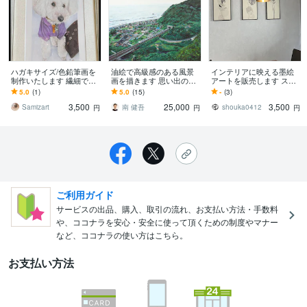
ハガキサイズ/色鉛筆画を
油絵で高級感のある風景
インテリアに映える墨絵
制作いたします 繊細で柔
画を描きます 思い出の地
アートを販売します スタ
らかい色鉛筆画を制作い
や好きな風景を残しませ
イリッシュなフォルムで
5.0
(1)
5.0
(15)
-
(3)
たします。
んか？
どんなインテリアにもマ
3,500
25,000
3,500
ッチします
Samizart
南 健吾
shouka0412
円
円
円
ご利用ガイド
サービスの出品、購入、取引の流れ、お支払い方法・手数料
や、ココナラを安心・安全に使って頂くための制度やマナー
など、ココナラの使い方はこちら。
お支払い方法