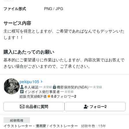
ファイル形式
PNG / JPG
サービス内容
主に模写を得意としますが、ご希望であればなんでもデッサンいた
します！！
購入にあたってのお願い
基本的にご要望通りに作業はいたしますが、内容次第ではお答えで
きない場合がございますので、ご了承ください。
pekipu105
本人確認
機密保持契約(NDA)
未登録
未登録
インボイス発行事業者
未登録
総販売実績
0
評価
0.0
フォロワー
2
出品者に質問
フォロー
2
経験職種
イラストレーター・漫画家 / イラストレーター
経験年数 : 15年