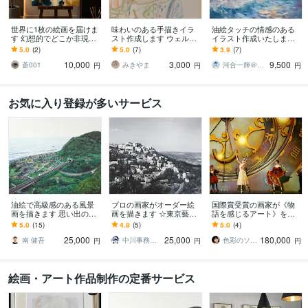
世界に1枚の絵画を届けま
味わいのある手描きイラ
油絵タッチの情感のある
す 幻想的でどこか非現実
スト作成します ウェルカ
イラスト作成いたします
的な絵画を
ムボード、似顔絵、イン
◆キャンバスにプリント
5.0
(2)
5.0
(7)
3.9
(7)
テリア等用途に合ったイ
も可能◆抽象画・自然・
10,000
3,000
9,500
ラスト
背景・風景アート
蒼001
みきやま
河合一輝＠StudioCOPEL
円
円
円
お気に入り登録が多いサービス
油絵で高級感のある風景
プロの画家がオーダー絵
国際賞受賞の画家が《物
画を描きます 思い出の地
画を描きます ☆東京藝術
語を感じるアート》を描
や好きな風景を残しませ
大学油画科出身の確かな
きます ご家族や大切な方
5.0
(15)
4.8
(5)
5.0
(4)
んか？
画力☆
との物語を幻想的絵画と
25,000
25,000
180,000
してお届けします
南 健吾
中川事務所 モデル・デザイン
色彩のソムリエ（画家）
円
円
円
絵画・アート作品制作の定番サービス