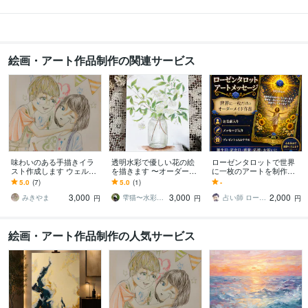
絵画・アート作品制作の関連サービス
味わいのある手描きイラ
透明水彩で優しい花の絵
ローゼンタロットで世界
スト作成します ウェルカ
を描きます 〜オーダーメ
に一枚のアートを制作し
ムボード、似顔絵、イン
イドの水彩画を、ご自宅
ます ローゼンタロット
5.0
(7)
5.0
(1)
-
テリア等用途に合ったイ
やプレゼント用に〜
へ、お名前とメッセージ
3,000
3,000
2,000
ラスト
を添えてお届けします
みきやま
雫猫〜水彩画、アクリル画制作〜
占い師 ローゼン・シン
円
円
円
絵画・アート作品制作の人気サービス