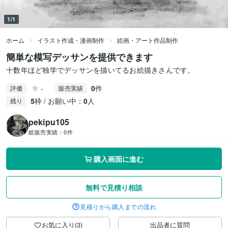
1/1
ホーム
イラスト作成・漫画制作
絵画・アート作品制作
簡単な模写デッサンを提供できます
十数年ほど独学でデッサンを描いてるお絵描きさんです。
-
0
件
評価
販売実績
5
枠 / お願い中：
0
人
残り
pekipu105
総販売実績：
0件
購入画面に進む
無料で見積り相談
見積りから購入までの流れ
お気に入り(3)
出品者に質問