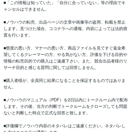
■「この情報は知っていた」「自分に合っていない」等の理由でキ
ャンセルはできません。

■ノウハウの転売、出品ページの文章や画像等の盗用、転載を禁止
します。見つけた場合、ココナラへの通報、内容によっては法的措
置を行います。

■態度の悪い方、マナーの悪い方、商品ファイルを見てすぐ返金希
望してくるクレーマーの方、やる気がない方、評価を下げる目的や
情報の転売目的での購入はご遠慮下さい。また、競合出品者様のリ
サーチ目的と感じる質問に関しては回答しません。

■購入者様が、全員同じ結果になることを保証するものではありま
せん。

■ノウハウのマニュアル（PDF）を2日以内にトークルーム内で配布
します。その後、当方の判断でトークルームをクローズしても問題
ないと判断した時点で正式な回答と致します。

■評価欄でノウハウ内容のネタバレはご遠慮ください。ネタバレし