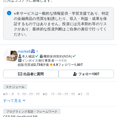
た方はココナラに通報します。
※本サービスは一般的な情報提供・学習支援であり、特定
の金融商品の売買を勧誘したり、収入・利益・成果を保
証するものではありません。投資には元本割れ等のリス
クがあり、最終的な投資判断はご自身の責任で行ってく
ださい。
marke8
本人確認
機密保持契約(NDA)
インボイス発行事業者
未登録
総販売実績
2,738
評価
4.9
フォロワー
1,007
出品者に質問
フォロー
1007
スケジュール
■月～木　9：00～23：00　■金　10：00～23：00　■土・日　...
すべて見る
プログラミング言語・フレームワーク
CSS:5年
JavaScript:5年