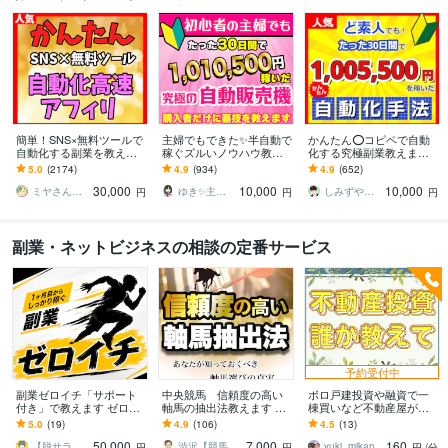
簡単！SNS×無料ツールで
主婦でもできた✨半自動で
かんたん⭕️コピペで自動
自動化する副業を教えま
稼ぐズルいノウハウ教え
化する究極副業教えます
す 【マンツーマンサポー
ます 3ステップで作成可
超ずるい⚠️スキル経験ゼ
5.0
(2174)
4.9
(934)
4.9
(652)
ト】3ステップ作業！仕組
能！ほぼ放置で稼ぐ前代
ロでもできる新世代の手
30,000
10,000
10,000
みを増産で加速化
未聞のおすすめ副業！
法【超入門編】
ミヤさん【ネットで月収450万円達成】
ゆき✨主婦でも月収100万円✨
しみずや＠自動化月収100万円
円
円
円
副業・ネットビジネスの相談の定番サービス
予約受付中
副業ゼロイチ「サポート
中央競馬 信頼度の高い
ボロ戸建投資や融資で一
付き」で教えます ゼロイ
軸馬の抽出法教えます あ
棟買いなど不動産屋が教
チ達成までサポートがつ
なたが知っておくべき軸
えます 不動産投資を始め
5.0
(19)
4.9
(106)
4.5
(13)
いて〈稼ぐノウハウ〉を
馬選びの真実 競馬
たい、不動産投資で悩ん
50,000
7,000
160
伝授します
でいる、何でも聞いて！
【脱サラぱぱK】3ヶ月で脱サラできた方法
渋沢【競馬予想家】
yuki_mikan
円
円
円
/分