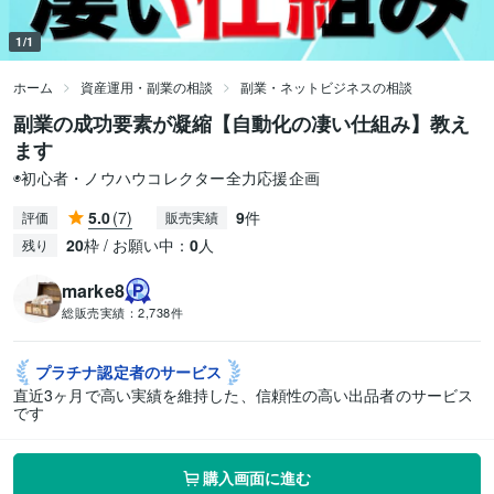
1/1
ホーム
資産運用・副業の相談
副業・ネットビジネスの相談
副業の成功要素が凝縮【自動化の凄い仕組み】教え
ます
◉初心者・ノウハウコレクター全力応援企画
5.0
(7)
9
件
評価
販売実績
20
枠 / お願い中：
0
人
残り
marke8
総販売実績：
2,738件
プラチナ認定者の
サービス
直近3ヶ月で高い実績を維持した、信頼性の高い出品者のサービス
です
購入画面に進む