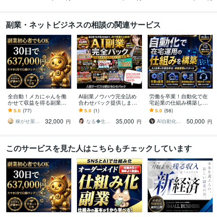
副業・ネットビジネスの相談の関連サービス
全自動！メカにゃんを働
AI副業ノウハウ完全詰め
労働を卒業！自動化で在
かせて収益を得る副業教
合わせパック提供します
宅起業の仕組み構築しま
えます スマホ１台｜超初
✅AIを活用した収益化ノウ
す 脱！労働今日からあな
5.0
(77)
5.0
(1)
5.0
(56)
心者向け｜放置型副業｜
ハウをまとめて提供しま
たも自由を！副業初心者/
32,000
35,000
50,000
自動コンテンツ販売
す
おすすめ/スマホ
稼がせ屋まさる｜プロマーケター｜２冠達成
なる◆生成AI活用サポート
AI自動化▶︎3000万超
円
円
円
このサービスを見た人はこちらもチェックしています