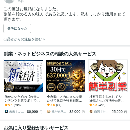
男性
この度はお世話になりました。

副業を始める方の味方であると思います。私もしっかり活用させて
頂きます。
参考になった
出品者からの返信を読む
副業・ネットビジネスの相談の人気サービス
働かないための【未来コ
全自動！メカにゃんを働
社畜生活を脱出して人生
ンテンツ起業ラボ】であ
かせて収益を得る副業教
好転させた方法を公開し
ります 初心者副業→スモ
えます スマホ１台｜超初
ます ツールで自動化→底
5.0
(333)
5.0
(77)
5.0
(435)
ール起業×実践AIスキル獲
心者向け｜放置型副業｜
辺人生から解放されて理
80,000
32,000
25,000
得／自動／スマホ
自動コンテンツ販売
想の生活♪
未来｜コンテンツ起業ラボ
稼がせ屋まさる｜プロマーケター｜２冠達成
南国【おうち副業で月収100万】
円
円
円
お気に入り登録が多いサービス