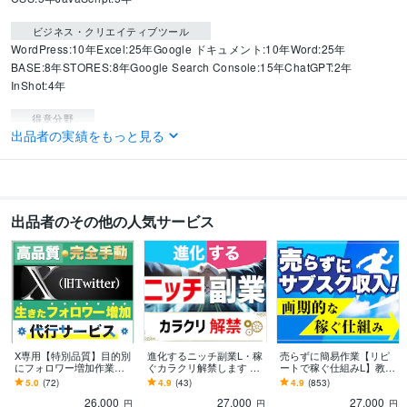
ビジネス・クリエイティブツール
WordPress:10年
Excel:25年
Google ドキュメント:10年
Word:25年
BASE:8年
STORES:8年
Google Search Console:15年
ChatGPT:2年
InShot:4年
得意分野
出品者の実績をもっと見る
ビジネス代行・事務代行
商品販売、見込み客収集、商品開発など
コピー
ライティング全般
ビジネス 副業
出品者のその他の人気サービス
X専用【特別品質】目的別
進化するニッチ副業L・稼
売らずに簡易作業【リピ
にフォロワー増加作業し
ぐカラクリ解禁します ■■
ートで稼ぐ仕組みL】教え
ます 【大好評】30日間で
【8月限定｜大特価対象】
ます ■■【8月限定｜大特
5.0
(72)
4.9
(43)
4.9
(853)
400～1000フォロワー増加
35,000円→27,000円
価対象】35,000円→27,00
26,000
27,000
27,000
0円
円
円
円