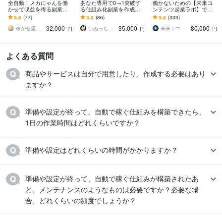
全自動！メカにゃんを働
あなた専用で0→1突破す
働かないための【未来コ
かせて収益を得る副業教
る仕組み化副業を作成し
ンテンツ起業ラボ】であ
えます スマホ１台｜超初
ます サラリーマン/女性・
ります 初心者副業→スモ
5.0
(77)
5.0
(86)
5.0
(333)
心者向け｜放置型副業｜
初心者OK/スマホで簡単/
ール起業×実践AIスキル獲
32,000
35,000
80,000
自動コンテンツ販売
副業/ノウハウ
得／自動／スマホ
稼がせ屋まさる｜プロマーケター｜２冠達成
いぬっち＠コンテンツ×仕組み化副業のプロ
未来｜コンテンツ起業ラボ
円
円
円
よくある質問
商品やサービスは自分で用意したり、作成する必要はあり
ますか？
準備や設定が終って、自動で稼ぐ仕組みを構築できたら、
1日の作業時間はどれくらいですか？
準備や設定はどれくらいの時間がかかりますか？
準備や設定が終って、自動で稼ぐ仕組みが構築されたあ
と、メンテナンスのようなものは必要ですか？必要な場
合、どれくらいの頻度でしょうか？