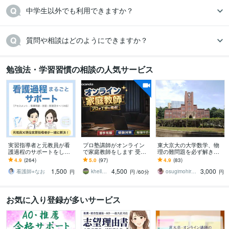
中学生以外でも利用できますか？
質問や相談はどのようにできますか？
勉強法・学習習慣の相談の人気サービス
実習指導者と元教員が看
プロ塾講師がオンライン
東大京大の大学数学、物
護過程のサポートをしま
で家庭教師をします 受験
理の難問題を必ず解きま
す 看護学生の悩みを全て
指導から学習プラン作
す 大学の数学物理化学で
4.9
(264)
5.0
(97)
4.9
(83)
解決☆分からないことは
成 定期テストフォロー
分からない問題は私に見
1,500
4,500
3,000
ここで解決！
まで幅広く対応
せて下さい。
看護師⭐︎なお
khellection30
osugimohiroto
円
円
/60分
円
お気に入り登録が多いサービス