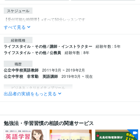
スケジュール
すべて見る
経験職種
ライフスタイル・その他 / 講師・インストラクター
経験年数 : 5年
ライフスタイル・その他 / 公務員
経験年数 : 8年
職歴
公立中学校英語教師
2011年3月 ~ 2019年2月
公立中学校 非常勤 英語講師
2019年3月 ~ 現在
ビジネス・クリエイティブツール
出品者の実績をもっと見る
Excel:13年
Google サイト:13年
Google スプレッドシート:2年
Google スライド:0年
Google ドキュメント:2年
PowerPoint:2年
Word:13年
ChatGPT:0年
Perplexity AI:0年
Canva:0年
得意分野
勉強法・学習習慣の相談の関連サービス
オンラインレッスン・習い事
中学英語オンライン家庭教師
教育業界