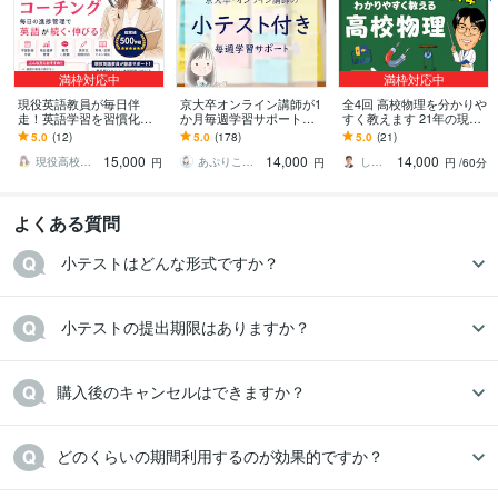
学歴
東京外国語大学
2007年3月 ~ 2011年2月
語学力
満枠対応中
満枠対応中
英語
日常会話レベル
現役英語教員が毎日伴
京大卒オンライン講師が1
全4回 高校物理を分かりや
タイ語
日常会話レベル
走！英語学習を習慣化し
か月毎週学習サポートし
すく教えます 21年の現場
ます 「続かないを続くに
ます 小テストも行う充実
経験の知見で理科の本質
5.0
(12)
5.0
(178)
5.0
(21)
変える」毎日の進捗管理
サポートコース
を徹底的に深掘りしま
15,000
14,000
14,000
で学習を習慣化します
す。
現役高校教員shoko
あぷりこっと・学習支援
しん先生 高校物理指導歴21年
円
円
円
/60分
よくある質問
 小テストはどんな形式ですか？
 小テストの提出期限はありますか？
購入後のキャンセルはできますか？
どのくらいの期間利用するのが効果的ですか？