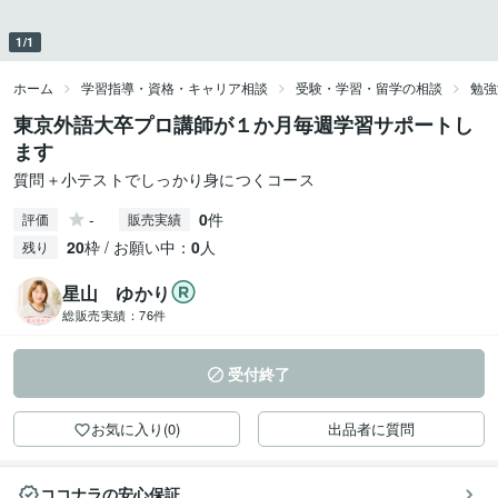
1/1
ホーム
学習指導・資格・キャリア相談
受験・学習・留学の相談
勉強
東京外語大卒プロ講師が１か月毎週学習サポートし
ます
質問＋小テストでしっかり身につくコース
-
0
件
評価
販売実績
20
枠 / お願い中：
0
人
残り
星山 ゆかり
総販売実績：
76件
受付終了
お気に入り(0)
出品者に質問
ココナラの安心保証