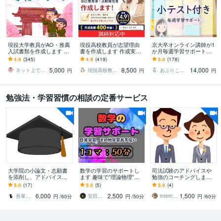
満枠対応中
現役大学教員がAO・推薦
現役高校教員が志望理由
京大卒オンライン講師が1
入試書類を作成します 現
書を作成します 作成実績4
か月毎週学習サポートし
役大学教員による出願書
00件超！現役高校教員に
ます 小テストも行う充実
4.9
(345)
4.9
(419)
5.0
(178)
類対策で、他の出願者と
全てお任せください
サポートコース
5,000
8,500
14,000
差をつけよう
ネット上でコンシェルジュ
現役高校教員shoko
あぷりこっと・学習支援
円
円
円
勉強法・学習習慣の相談の定番サービス
大学院の小論文・志願書
数学の学習のサポートし
司法試験のアドバイスや
を添削し、アドバイスし
ます 趣味で”理論物理”を
勉強のコーチングします
ます 社会人など勉強の仕
勉強する講師が伴走
大手事務所経験の国際弁
5.0
(17)
5.0
(5)
5.0
(4)
方が分からない方に初め
護士が司法試験突破のア
6,000
2,500
1,500
から、丁寧に
ドバイスします！
吾輩は猫！
安田貴司（講師）
internationalschool
円
/60分
円
/50分
円
/60分